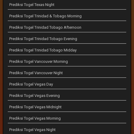
Prediksi Togel Texas Night
Prediksi Togel Trinidad & Tobago Morning
Prediksi Togel Trinidad Tobago Afternoon
Prediksi Togel Trinidad Tobago Evening
Prediksi Togel Trinidad Tobago Midday
Prediksi Togel Vancouver Morning
Prediksi Togel Vancouver Night
Prediksi Togel Vegas Day
Prediksi Togel Vegas Evening
Prediksi Togel Vegas Midnight
Prediksi Togel Vegas Morning
Prediksi Togel Vegas Night