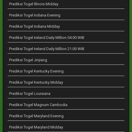
Prediksi Togel Illinois Midday
Prediksi Togel Indiana Evening
Prediksi Togel Indiana Midday
Prediksi Togel Ireland Daily Million 04:00 WIB
Prediksi Togel Ireland Daily Million 21:00 WIB
Prediksi Togel Jinjiang
Prediksi Togel Kentucky Evening
Prediksi Togel Kentucky Midday
Prediksi Togel Louisiana
Prediksi Togel Magnum Cambodia
Prediksi Togel Maryland Evening
Prediksi Togel Maryland Midday