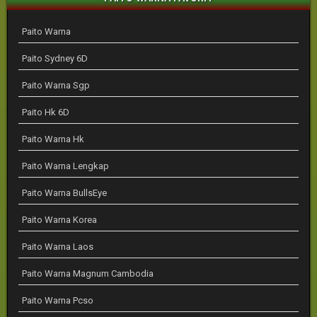
Paito Warna
Paito Sydney 6D
Paito Warna Sgp
Paito Hk 6D
Paito Warna Hk
Paito Warna Lengkap
Paito Warna BullsEye
Paito Warna Korea
Paito Warna Laos
Paito Warna Magnum Cambodia
Paito Warna Pcso