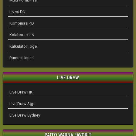
Multi Kombinasi
LN vs DN
Kombinasi 4D
Kolaborasi LN
Kalkulator Togel
Rumus Harian
LIVE DRAW
Live Draw HK
Live Draw Sgp
Live Draw Sydney
PAITO WARNA FAVORIT