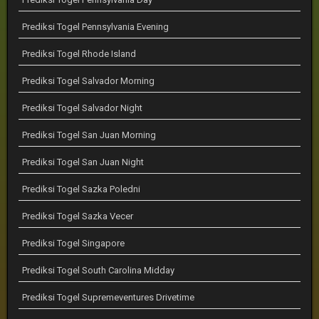
Prediksi Togel Pennsylvania Evening
Prediksi Togel Rhode Island
Prediksi Togel Salvador Morning
Prediksi Togel Salvador Night
Prediksi Togel San Juan Morning
Prediksi Togel San Juan Night
Prediksi Togel Sazka Poledni
Prediksi Togel Sazka Vecer
Prediksi Togel Singapore
Prediksi Togel South Carolina Midday
Prediksi Togel Supremeventures Drivetime