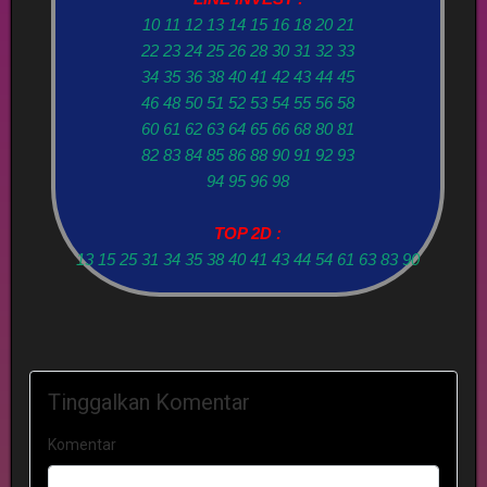
10 11 12 13 14 15 16 18 20 21
22 23 24 25 26 28 30 31 32 33
34 35 36 38 40 41 42 43 44 45
46 48 50 51 52 53 54 55 56 58
60 61 62 63 64 65 66 68 80 81
82 83 84 85 86 88 90 91 92 93
94 95 96 98
TOP 2D :
13 15 25 31 34 35 38 40 41 43 44 54 61 63 83 90
Tinggalkan Komentar
Komentar