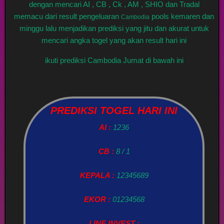
dengan mencari AI , CB , Ck , AM , SHIO dan Tradal
memacu dari result pengeluaran
pools kemaren dan
Cambodia
minggu lalu menjadikan prediksi yang jitu dan akurat untuk
mencari angka togel yang akan result hari ini
ikuti prediksi Cambodia Jumat di bawah ini
PREDIKSI TOGEL HARI INI
AI :
1236
CB :
8 / 1
KEPALA :
12345689
EKOR :
01234568
LINE INVEST :