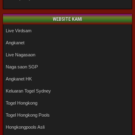
WEBSITE KAMI
Live Virdsam
Angkanet
Live Nagasaon
Naga saon SGP
Angkanet HK
Keluaran Togel Sydney
Togel Hongkong
Togel Hongkong Pools
Hongkongpools Asli