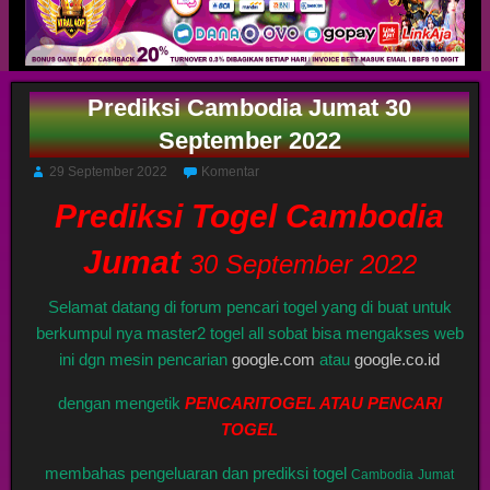
Prediksi Cambodia Jumat 30
September 2022
29 September 2022
Komentar
Prediksi Togel Cambodia
Jumat
30 September 2022
Selamat datang di forum pencari togel yang di buat untuk
berkumpul nya master2 togel all sobat bisa mengakses web
ini dgn mesin pencarian
google.com
atau
google.co.id
dengan mengetik
PENCARITOGEL ATAU PENCARI
TOGEL
membahas pengeluaran dan prediksi togel
Cambodia
Jumat