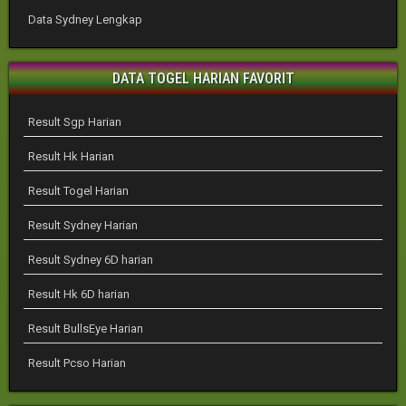
Data Sydney Lengkap
DATA TOGEL HARIAN FAVORIT
Result Sgp Harian
Result Hk Harian
Result Togel Harian
Result Sydney Harian
Result Sydney 6D harian
Result Hk 6D harian
Result BullsEye Harian
Result Pcso Harian