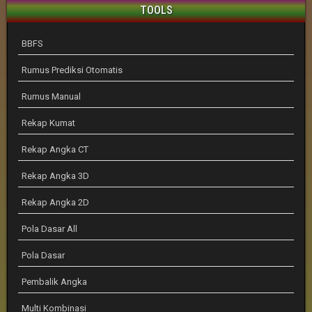
TOOLS
BBFS
Rumus Prediksi Otomatis
Rumus Manual
Rekap Kumat
Rekap Angka CT
Rekap Angka 3D
Rekap Angka 2D
Pola Dasar All
Pola Dasar
Pembalik Angka
Multi Kombinasi