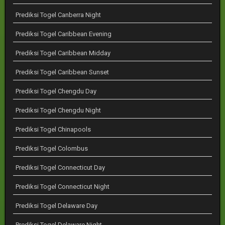
Prediksi Togel Canberra Night
Prediksi Togel Caribbean Evening
Prediksi Togel Caribbean Midday
Prediksi Togel Caribbean Sunset
Prediksi Togel Chengdu Day
Prediksi Togel Chengdu Night
Prediksi Togel Chinapools
Prediksi Togel Colombus
Prediksi Togel Connecticut Day
Prediksi Togel Connecticut Night
Prediksi Togel Delaware Day
Prediksi Togel Delaware Night