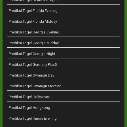
Prediksi Togel Florida Evening
Prediksi Togel Florida Midday
Prediksi Togel Georgia Evening
Prediksi Togel Georgia Midday
Prediksi Togel Georgia Night
Prediksi Togel Germany Plus5
Prediksi Togel Gwangju Day
Prediksi Togel Gwangju Morning
Prediksi Togel Hollywood
Prediksi Togel Hongkong
Prediksi Togel Illinois Evening