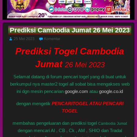
Prediksi Cambodia Jumat 26 Mei 2023
25 Mei 2023
Komentar
Prediksi Togel Cambodia
Jumat
26 Mei 2023
Selamat datang di forum pencari togel yang di buat untuk
berkumpul nya master2 togel all sobat bisa mengakses web
ini dgn mesin pencarian
google.com
atau
google.co.id
dengan mengetik
PENCARITOGEL ATAU PENCARI
TOGEL
membahas pengeluaran dan prediksi togel
Cambodia
Jumat
dengan mencari AI , CB , Ck , AM , SHIO dan Tradal