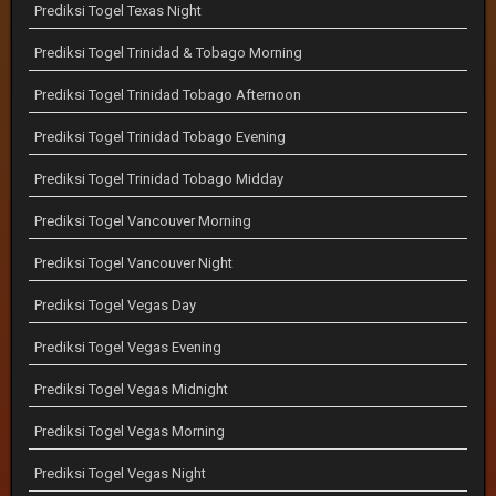
Prediksi Togel Texas Night
Prediksi Togel Trinidad & Tobago Morning
Prediksi Togel Trinidad Tobago Afternoon
Prediksi Togel Trinidad Tobago Evening
Prediksi Togel Trinidad Tobago Midday
Prediksi Togel Vancouver Morning
Prediksi Togel Vancouver Night
Prediksi Togel Vegas Day
Prediksi Togel Vegas Evening
Prediksi Togel Vegas Midnight
Prediksi Togel Vegas Morning
Prediksi Togel Vegas Night