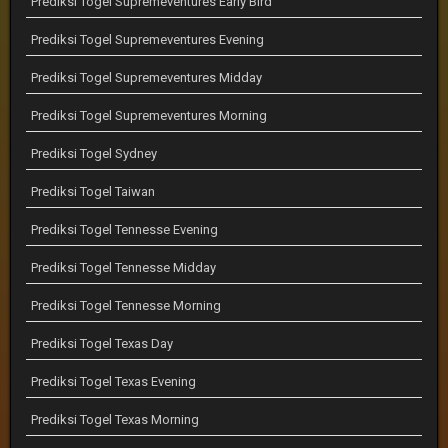
Prediksi Togel Supremeventures Early Bird
Prediksi Togel Supremeventures Evening
Prediksi Togel Supremeventures Midday
Prediksi Togel Supremeventures Morning
Prediksi Togel Sydney
Prediksi Togel Taiwan
Prediksi Togel Tennesse Evening
Prediksi Togel Tennesse Midday
Prediksi Togel Tennesse Morning
Prediksi Togel Texas Day
Prediksi Togel Texas Evening
Prediksi Togel Texas Morning