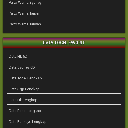
Paito Warna Sydney
Paito Warna Taipei
Paito Warna Taiwan
DATA TOGEL FAVORIT
Data Hk 6D
Data Sydney 6D
Data Togel Lengkap
Data Sgp Lengkap
Data Hk Lengkap
Data Pcso Lengkap
Data Bullseye Lengkap