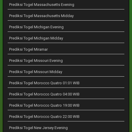
Prediksi Togel Massachusetts Evening
Prediksi Togel Massachusetts Midday
Prediksi Togel Michigan Evening
Prediksi Togel Michigan Midday
Prediksi Togel Miramar
Prediksi Togel Missouri Evening
Prediksi Togel Missouri Midday
Prediksi Togel Morocco Quatro 01:01 WIB
Prediksi Togel Morocco Quatro 04:00 WIB
Prediksi Togel Morocco Quatro 19:00 WIB
Prediksi Togel Morocco Quatro 22:00 WIB
Prediksi Togel New Jersey Evening