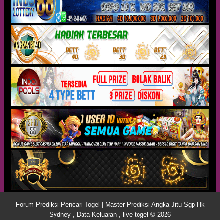
Forum Prediksi Pencari Togel | Master Prediksi Angka Jitu Sgp Hk
Sydney , Data Keluaran , live togel © 2026