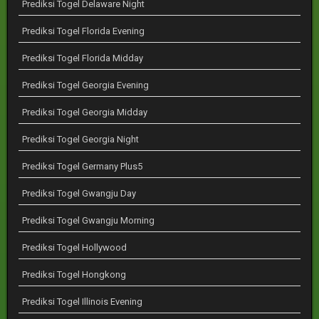
Prediksi Togel Delaware Night
Prediksi Togel Florida Evening
Prediksi Togel Florida Midday
Prediksi Togel Georgia Evening
Prediksi Togel Georgia Midday
Prediksi Togel Georgia Night
Prediksi Togel Germany Plus5
Prediksi Togel Gwangju Day
Prediksi Togel Gwangju Morning
Prediksi Togel Hollywood
Prediksi Togel Hongkong
Prediksi Togel Illinois Evening