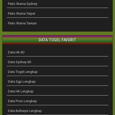
Paito Warna Sydney
Paito Warna Taipei
Paito Warna Taiwan
DATA TOGEL FAVORIT
Data Hk 6D
Data Sydney 6D
Data Togel Lengkap
Data Sgp Lengkap
Data Hk Lengkap
Data Pcso Lengkap
Data Bullseye Lengkap