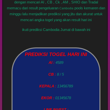
dengan mencari AI , CB , Ck , AM , SHIO dan Tradal
memacu dari result pengeluaran
pools kemaren dan
Cambodia
minggu lalu menjadikan prediksi yang jitu dan akurat untuk
mencari angka togel yang akan result hari ini
ikuti prediksi Cambodia Jumat di bawah ini
PREDIKSI TOGEL HARI INI
AI :
4589
CB :
8 / 5
KEPALA :
13456789
EKOR :
01345678
LINE INVEST :