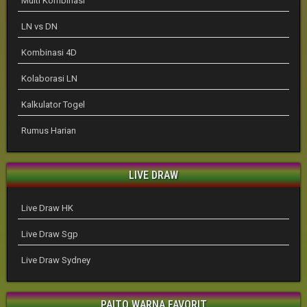
Multi Kombinasi
LN vs DN
Kombinasi 4D
Kolaborasi LN
Kalkulator Togel
Rumus Harian
LIVE DRAW
Live Draw HK
Live Draw Sgp
Live Draw Sydney
PAITO WARNA FAVORIT