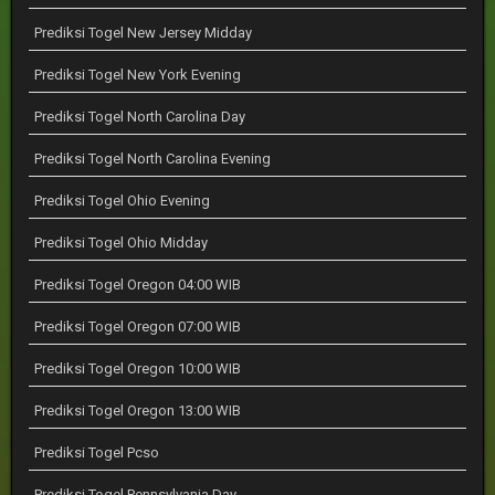
Prediksi Togel New Jersey Midday
Prediksi Togel New York Evening
Prediksi Togel North Carolina Day
Prediksi Togel North Carolina Evening
Prediksi Togel Ohio Evening
Prediksi Togel Ohio Midday
Prediksi Togel Oregon 04:00 WIB
Prediksi Togel Oregon 07:00 WIB
Prediksi Togel Oregon 10:00 WIB
Prediksi Togel Oregon 13:00 WIB
Prediksi Togel Pcso
Prediksi Togel Pennsylvania Day