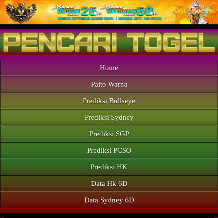
Home
Paito Warna
Prediksi Bullseye
Prediksi Sydney
Prediksi SGP
Prediksi PCSO
Prediksi HK
Data Hk 6D
Data Sydney 6D