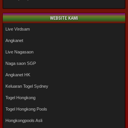
WEBSITE KAMI
Live Virdsam
Angkanet
Live Nagasaon
Naga saon SGP
Angkanet HK
Keluaran Togel Sydney
Togel Hongkong
Togel Hongkong Pools
Hongkongpools Asli