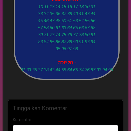
10 11 13 14 15 16 17 18 30 31
33 34 35 36 37 38 40 41 43 44
45 46 47 48 50 51 53 54 55 56
57 58 60 61 63 64 65 66 67 68
70 71 73 74 75 76 77 78 80 81
83 84 85 86 87 88 90 91 93 94
95 96 97 98
TOP 2D :
31 33 35 37 38 43 44 58 64 65 74 76 87 93 94 95
Tinggalkan Komentar
Komentar