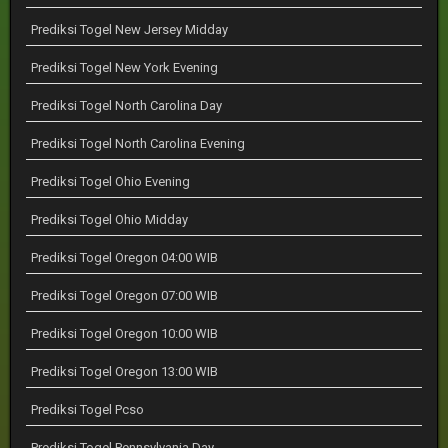
Prediksi Togel New Jersey Midday
Prediksi Togel New York Evening
Prediksi Togel North Carolina Day
Prediksi Togel North Carolina Evening
Prediksi Togel Ohio Evening
Prediksi Togel Ohio Midday
Prediksi Togel Oregon 04:00 WIB
Prediksi Togel Oregon 07:00 WIB
Prediksi Togel Oregon 10:00 WIB
Prediksi Togel Oregon 13:00 WIB
Prediksi Togel Pcso
Prediksi Togel Pennsylvania Day