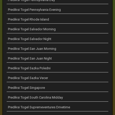
Prediksi Togel Pennsylvania Evening
Prediksi Togel Rhode Island
Prediksi Togel Salvador Morning
Prediksi Togel Salvador Night
Prediksi Togel San Juan Morning
Prediksi Togel San Juan Night
Prediksi Togel Sazka Poledni
Prediksi Togel Sazka Vecer
Prediksi Togel Singapore
Prediksi Togel South Carolina Midday
Prediksi Togel Supremeventures Drivetime