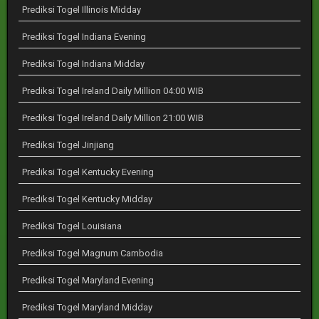
Prediksi Togel Illinois Midday
Prediksi Togel Indiana Evening
Prediksi Togel Indiana Midday
Prediksi Togel Ireland Daily Million 04:00 WIB
Prediksi Togel Ireland Daily Million 21:00 WIB
Prediksi Togel Jinjiang
Prediksi Togel Kentucky Evening
Prediksi Togel Kentucky Midday
Prediksi Togel Louisiana
Prediksi Togel Magnum Cambodia
Prediksi Togel Maryland Evening
Prediksi Togel Maryland Midday