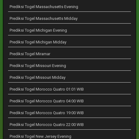
Prediksi Togel Massachusetts Evening
Prediksi Togel Massachusetts Midday
Prediksi Togel Michigan Evening
Prediksi Togel Michigan Midday
Prediksi Togel Miramar
Prediksi Togel Missouri Evening
Prediksi Togel Missouri Midday
Prediksi Togel Morocco Quatro 01:01 WIB
Prediksi Togel Morocco Quatro 04:00 WIB
Prediksi Togel Morocco Quatro 19:00 WIB
Prediksi Togel Morocco Quatro 22:00 WIB
Prediksi Togel New Jersey Evening