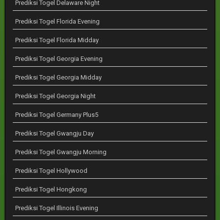
Prediksi Togel Delaware Night
Prediksi Togel Florida Evening
Prediksi Togel Florida Midday
Prediksi Togel Georgia Evening
Prediksi Togel Georgia Midday
Prediksi Togel Georgia Night
Prediksi Togel Germany Plus5
Prediksi Togel Gwangju Day
Prediksi Togel Gwangju Morning
Prediksi Togel Hollywood
Prediksi Togel Hongkong
Prediksi Togel Illinois Evening