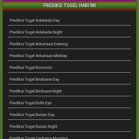
PREDIKSI TOGEL HARI INI
Prediksi Togel Adelaide Day
Prediksi Togel Adelaide Night
Prediksi Togel Arkansas Evening
Prediksi Togel Arkansas Midday
Prediksi Togel Bonoloto
Prediksi Togel Brisbane Day
Prediksi Togel Brisbane Night
Prediksi Togel Bulls Eye
Prediksi Togel Busan Day
Prediksi Togel Busan Night
Prediksi Togel Canberra Morning