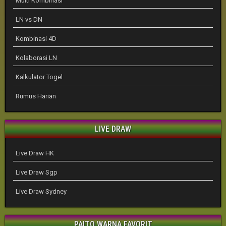
Multi Kombinasi
LN vs DN
Kombinasi 4D
Kolaborasi LN
Kalkulator Togel
Rumus Harian
LIVE DRAW
Live Draw HK
Live Draw Sgp
Live Draw Sydney
PAITO WARNA FAVORIT