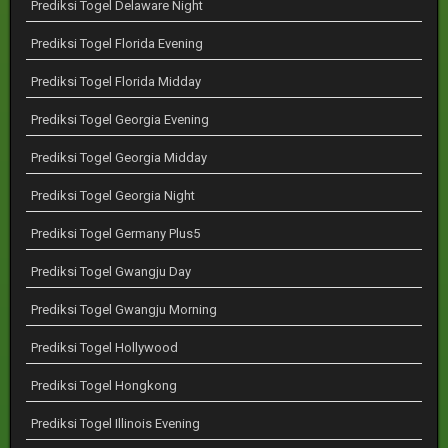
Prediksi Togel Delaware Night
Prediksi Togel Florida Evening
Prediksi Togel Florida Midday
Prediksi Togel Georgia Evening
Prediksi Togel Georgia Midday
Prediksi Togel Georgia Night
Prediksi Togel Germany Plus5
Prediksi Togel Gwangju Day
Prediksi Togel Gwangju Morning
Prediksi Togel Hollywood
Prediksi Togel Hongkong
Prediksi Togel Illinois Evening