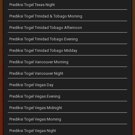
Prediksi Togel Texas Night
Prediksi Togel Trinidad & Tobago Morning
Prediksi Togel Trinidad Tobago Afternoon
Prediksi Togel Trinidad Tobago Evening
Prediksi Togel Trinidad Tobago Midday
Prediksi Togel Vancouver Morning
Prediksi Togel Vancouver Night
Prediksi Togel Vegas Day
Prediksi Togel Vegas Evening
Prediksi Togel Vegas Midnight
Prediksi Togel Vegas Morning
Prediksi Togel Vegas Night