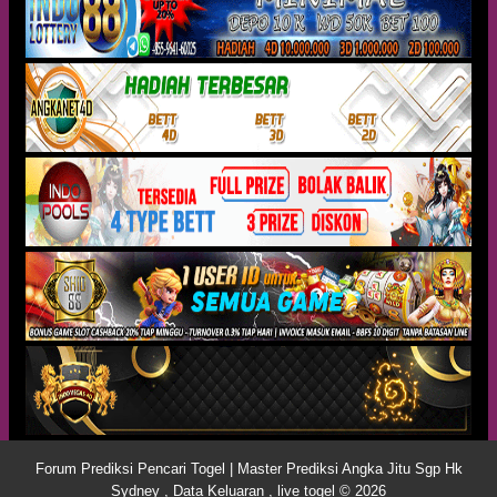
Forum Prediksi Pencari Togel | Master Prediksi Angka Jitu Sgp Hk
Sydney , Data Keluaran , live togel © 2026