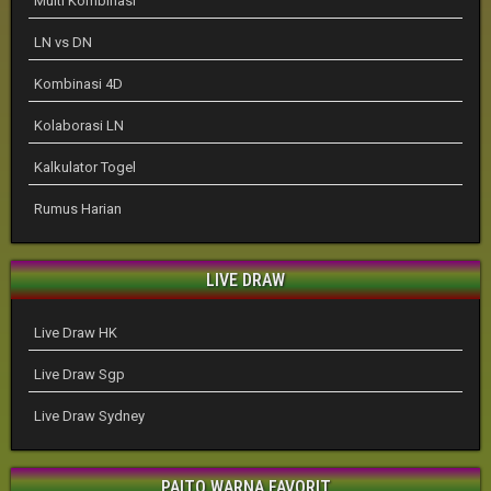
Multi Kombinasi
LN vs DN
Kombinasi 4D
Kolaborasi LN
Kalkulator Togel
Rumus Harian
LIVE DRAW
Live Draw HK
Live Draw Sgp
Live Draw Sydney
PAITO WARNA FAVORIT