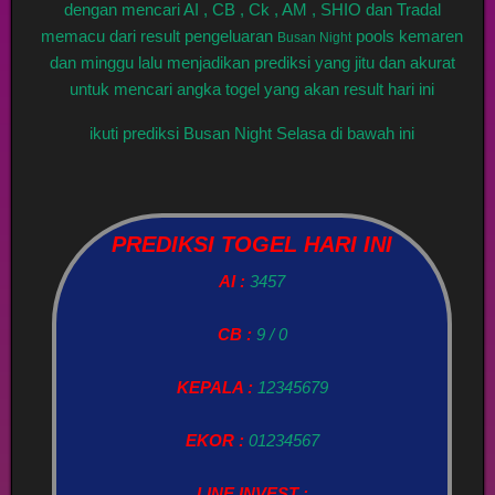
dengan mencari AI , CB , Ck , AM , SHIO dan Tradal
memacu dari result pengeluaran
pools kemaren
Busan Night
dan minggu lalu menjadikan prediksi yang jitu dan akurat
untuk mencari angka togel yang akan result hari ini
ikuti prediksi Busan Night Selasa di bawah ini
PREDIKSI TOGEL HARI INI
AI :
3457
CB :
9 / 0
KEPALA :
12345679
EKOR :
01234567
LINE INVEST :