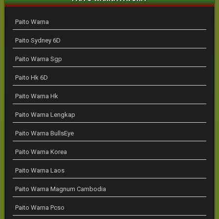
Paito Warna
Paito Sydney 6D
Paito Warna Sgp
Paito Hk 6D
Paito Warna Hk
Paito Warna Lengkap
Paito Warna BullsEye
Paito Warna Korea
Paito Warna Laos
Paito Warna Magnum Cambodia
Paito Warna Pcso