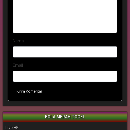
Nama
Email
Kirim Komentar
BOLA MERAH TOGEL
Live HK