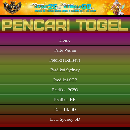
Home
Paito Warna
Prediksi Bullseye
Prediksi Sydney
Prediksi SGP
Prediksi PCSO
Prediksi HK
Data Hk 6D
Data Sydney 6D