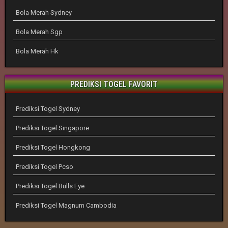
Bola Merah Sydney
Bola Merah Sgp
Bola Merah Hk
PREDIKSI TOGEL FAVORIT
Prediksi Togel Sydney
Prediksi Togel Singapore
Prediksi Togel Hongkong
Prediksi Togel Pcso
Prediksi Togel Bulls Eye
Prediksi Togel Magnum Cambodia