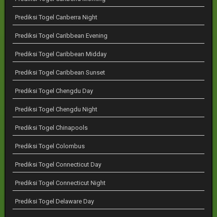
Prediksi Togel Canberra Night
Prediksi Togel Caribbean Evening
Prediksi Togel Caribbean Midday
Prediksi Togel Caribbean Sunset
Prediksi Togel Chengdu Day
Prediksi Togel Chengdu Night
Prediksi Togel Chinapools
Prediksi Togel Colombus
Prediksi Togel Connecticut Day
Prediksi Togel Connecticut Night
Prediksi Togel Delaware Day