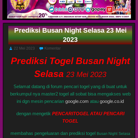
Prediksi Busan Night Selasa 23 Mei
2023
22 Mei 2023
Komentar
Prediksi Togel Busan Night
Selasa
23 Mei 2023
Selamat datang di forum pencari togel yang di buat untuk
berkumpul nya master2 togel all sobat bisa mengakses web
ini dgn mesin pencarian
google.com
atau
google.co.id
dengan mengetik
PENCARITOGEL ATAU PENCARI
TOGEL
membahas pengeluaran dan prediksi togel
Busan Night
Selasa