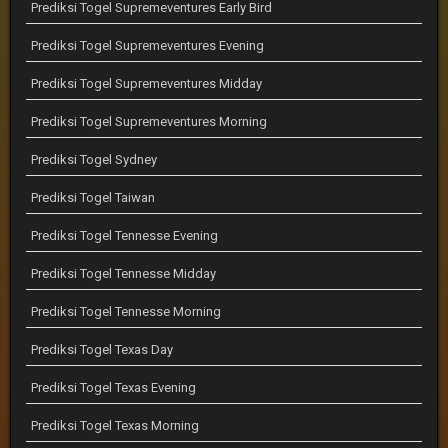
Prediksi Togel Supremeventures Early Bird
Prediksi Togel Supremeventures Evening
Prediksi Togel Supremeventures Midday
Prediksi Togel Supremeventures Morning
Prediksi Togel Sydney
Prediksi Togel Taiwan
Prediksi Togel Tennesse Evening
Prediksi Togel Tennesse Midday
Prediksi Togel Tennesse Morning
Prediksi Togel Texas Day
Prediksi Togel Texas Evening
Prediksi Togel Texas Morning