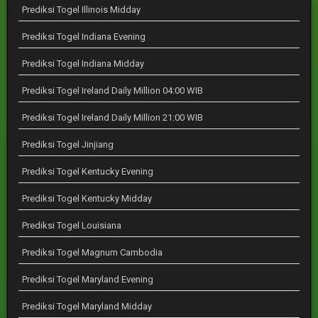
Prediksi Togel Illinois Midday
Prediksi Togel Indiana Evening
Prediksi Togel Indiana Midday
Prediksi Togel Ireland Daily Million 04:00 WIB
Prediksi Togel Ireland Daily Million 21:00 WIB
Prediksi Togel Jinjiang
Prediksi Togel Kentucky Evening
Prediksi Togel Kentucky Midday
Prediksi Togel Louisiana
Prediksi Togel Magnum Cambodia
Prediksi Togel Maryland Evening
Prediksi Togel Maryland Midday