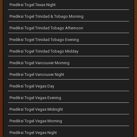
Prediksi Togel Texas Night
Prediksi Togel Trinidad & Tobago Morning
Prediksi Togel Trinidad Tobago Afternoon
Prediksi Togel Trinidad Tobago Evening
Prediksi Togel Trinidad Tobago Midday
Prediksi Togel Vancouver Morning
Prediksi Togel Vancouver Night
Prediksi Togel Vegas Day
Prediksi Togel Vegas Evening
Prediksi Togel Vegas Midnight
Prediksi Togel Vegas Morning
Prediksi Togel Vegas Night