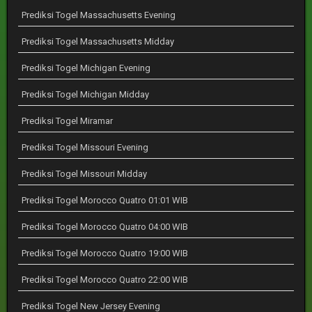
Prediksi Togel Massachusetts Evening
Prediksi Togel Massachusetts Midday
Prediksi Togel Michigan Evening
Prediksi Togel Michigan Midday
Prediksi Togel Miramar
Prediksi Togel Missouri Evening
Prediksi Togel Missouri Midday
Prediksi Togel Morocco Quatro 01:01 WIB
Prediksi Togel Morocco Quatro 04:00 WIB
Prediksi Togel Morocco Quatro 19:00 WIB
Prediksi Togel Morocco Quatro 22:00 WIB
Prediksi Togel New Jersey Evening