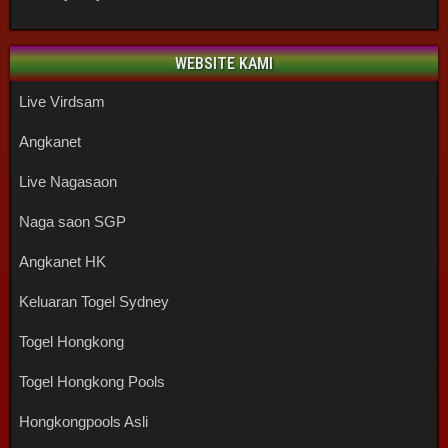
WEBSITE KAMI
Live Virdsam
Angkanet
Live Nagasaon
Naga saon SGP
Angkanet HK
Keluaran Togel Sydney
Togel Hongkong
Togel Hongkong Pools
Hongkongpools Asli