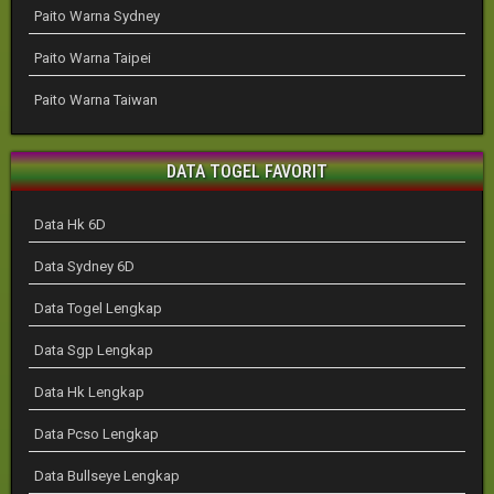
Paito Warna Sydney
Paito Warna Taipei
Paito Warna Taiwan
DATA TOGEL FAVORIT
Data Hk 6D
Data Sydney 6D
Data Togel Lengkap
Data Sgp Lengkap
Data Hk Lengkap
Data Pcso Lengkap
Data Bullseye Lengkap