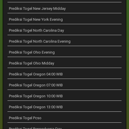
Prediksi Togel New Jersey Midday
Prediksi Togel New York Evening
Prediksi Togel North Carolina Day
Prediksi Togel North Carolina Evening
Prediksi Togel Ohio Evening
Prediksi Togel Ohio Midday
Prediksi Togel Oregon 04:00 WIB
Prediksi Togel Oregon 07:00 WIB
Prediksi Togel Oregon 10:00 WIB
Prediksi Togel Oregon 13:00 WIB
Prediksi Togel Pcso
Prediksi Togel Pennsylvania Day