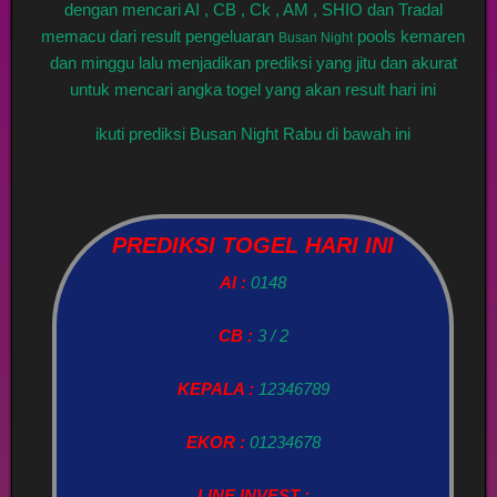
dengan mencari AI , CB , Ck , AM , SHIO dan Tradal
memacu dari result pengeluaran
pools kemaren
Busan Night
dan minggu lalu menjadikan prediksi yang jitu dan akurat
untuk mencari angka togel yang akan result hari ini
ikuti prediksi Busan Night Rabu di bawah ini
PREDIKSI TOGEL HARI INI
AI :
0148
CB :
3 / 2
KEPALA :
12346789
EKOR :
01234678
LINE INVEST :