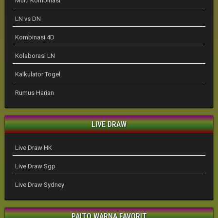
Multi Kombinasi
LN vs DN
Kombinasi 4D
Kolaborasi LN
Kalkulator Togel
Rumus Harian
LIVE DRAW
Live Draw HK
Live Draw Sgp
Live Draw Sydney
PAITO WARNA FAVORIT