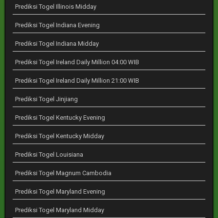
Prediksi Togel Illinois Midday
Prediksi Togel Indiana Evening
Prediksi Togel Indiana Midday
Prediksi Togel Ireland Daily Million 04:00 WIB
Prediksi Togel Ireland Daily Million 21:00 WIB
Prediksi Togel Jinjiang
Prediksi Togel Kentucky Evening
Prediksi Togel Kentucky Midday
Prediksi Togel Louisiana
Prediksi Togel Magnum Cambodia
Prediksi Togel Maryland Evening
Prediksi Togel Maryland Midday