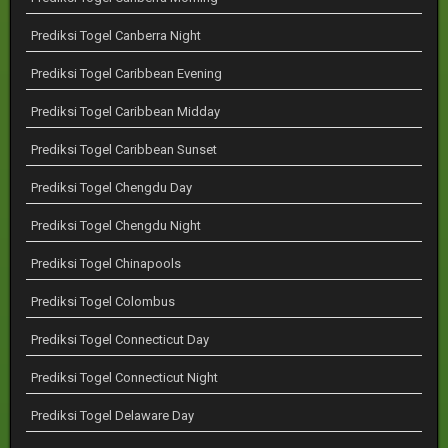
Prediksi Togel Canberra Night
Prediksi Togel Caribbean Evening
Prediksi Togel Caribbean Midday
Prediksi Togel Caribbean Sunset
Prediksi Togel Chengdu Day
Prediksi Togel Chengdu Night
Prediksi Togel Chinapools
Prediksi Togel Colombus
Prediksi Togel Connecticut Day
Prediksi Togel Connecticut Night
Prediksi Togel Delaware Day