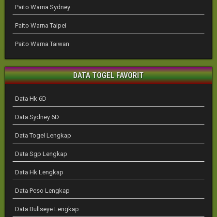
Paito Warna Sydney
Paito Warna Taipei
Paito Warna Taiwan
DATA TOGEL FAVORIT
Data Hk 6D
Data Sydney 6D
Data Togel Lengkap
Data Sgp Lengkap
Data Hk Lengkap
Data Pcso Lengkap
Data Bullseye Lengkap