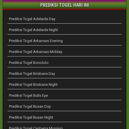
PREDIKSI TOGEL HARI INI
Prediksi Togel Adelaide Day
Prediksi Togel Adelaide Night
Prediksi Togel Arkansas Evening
Prediksi Togel Arkansas Midday
Prediksi Togel Bonoloto
Prediksi Togel Brisbane Day
Prediksi Togel Brisbane Night
Prediksi Togel Bulls Eye
Prediksi Togel Busan Day
Prediksi Togel Busan Night
Prediksi Togel Canberra Morning