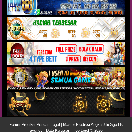
Forum Prediksi Pencari Togel | Master Prediksi Angka Jitu Sgp Hk
Sydney , Data Keluaran , live togel © 2026