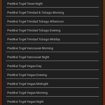
Prediksi Togel Texas Night
Prediksi Togel Trinidad & Tobago Morning
Prediksi Togel Trinidad Tobago Afternoon
Prediksi Togel Trinidad Tobago Evening
Prediksi Togel Trinidad Tobago Midday
Prediksi Togel Vancouver Morning
Prediksi Togel Vancouver Night
Prediksi Togel Vegas Day
Prediksi Togel Vegas Evening
Prediksi Togel Vegas Midnight
Prediksi Togel Vegas Morning
Prediksi Togel Vegas Night