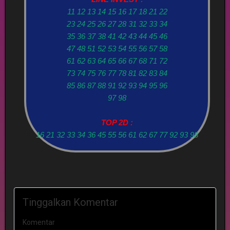
11 12 13 14 15 16 17 18 21 22
23 24 25 26 27 28 31 32 33 34
35 36 37 38 41 42 43 44 45 46
47 48 51 52 53 54 55 56 57 58
61 62 63 64 65 66 67 68 71 72
73 74 75 76 77 78 81 82 83 84
85 86 87 88 91 92 93 94 95 96
97 98
TOP 2D :
16 21 32 33 34 36 45 55 56 61 62 67 77 92 93 98
Tinggalkan Komentar
Komentar