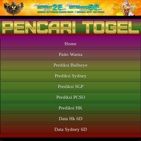
Home
Paito Warna
Prediksi Bullseye
Prediksi Sydney
Prediksi SGP
Prediksi PCSO
Prediksi HK
Data Hk 6D
Data Sydney 6D