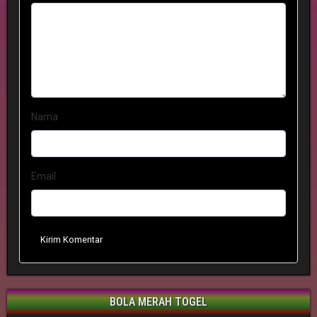
Nama
Email
Kirim Komentar
BOLA MERAH TOGEL