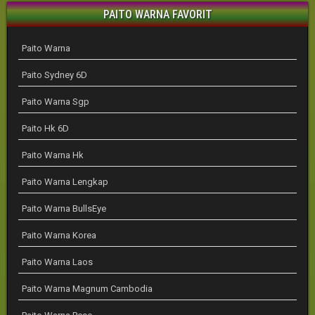
PAITO WARNA FAVORIT
Paito Warna
Paito Sydney 6D
Paito Warna Sgp
Paito Hk 6D
Paito Warna Hk
Paito Warna Lengkap
Paito Warna BullsEye
Paito Warna Korea
Paito Warna Laos
Paito Warna Magnum Cambodia