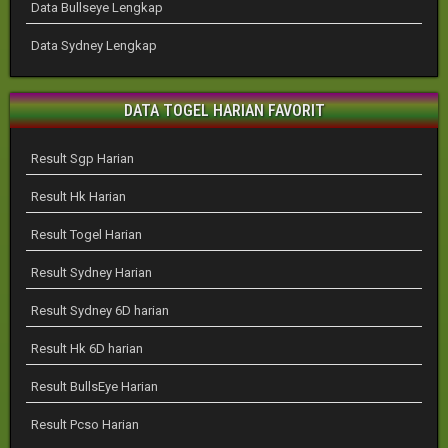
Data Bullseye Lengkap
Data Sydney Lengkap
DATA TOGEL HARIAN FAVORIT
Result Sgp Harian
Result Hk Harian
Result Togel Harian
Result Sydney Harian
Result Sydney 6D harian
Result Hk 6D harian
Result BullsEye Harian
Result Pcso Harian