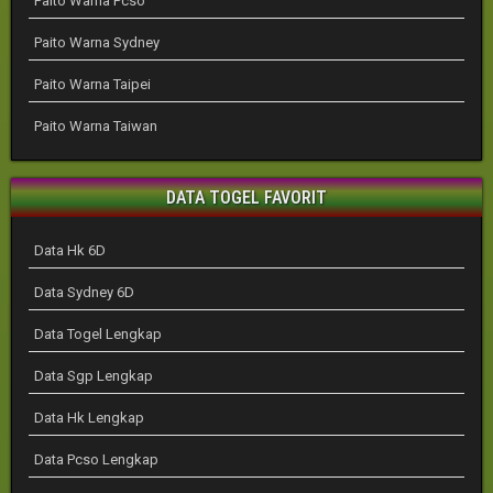
Paito Warna Pcso
Paito Warna Sydney
Paito Warna Taipei
Paito Warna Taiwan
DATA TOGEL FAVORIT
Data Hk 6D
Data Sydney 6D
Data Togel Lengkap
Data Sgp Lengkap
Data Hk Lengkap
Data Pcso Lengkap