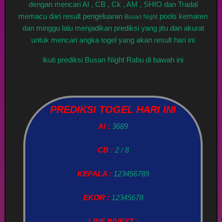
dengan mencari AI , CB , Ck , AM , SHIO dan Tradal
memacu dari result pengeluaran
pools kemaren
Busan Night
dan minggu lalu menjadikan prediksi yang jitu dan akurat
untuk mencari angka togel yang akan result hari ini
ikuti prediksi Busan Night Rabu di bawah ini
PREDIKSI TOGEL HARI INI
AI :
3689
CB :
2 / 8
KEPALA :
123456789
EKOR :
12345678
LINE INVEST :