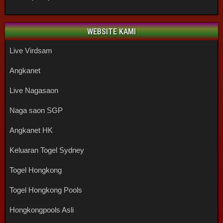
WEBSITE KAMI
Live Virdsam
Angkanet
Live Nagasaon
Naga saon SGP
Angkanet HK
Keluaran Togel Sydney
Togel Hongkong
Togel Hongkong Pools
Hongkongpools Asli