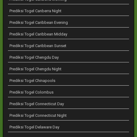
Prediksi Togel Canberra Night
Prediksi Togel Caribbean Evening
Prediksi Togel Caribbean Midday
Prediksi Togel Caribbean Sunset
Prediksi Togel Chengdu Day
Prediksi Togel Chengdu Night
Prediksi Togel Chinapools
Prediksi Togel Colombus
Prediksi Togel Connecticut Day
Prediksi Togel Connecticut Night
Prediksi Togel Delaware Day