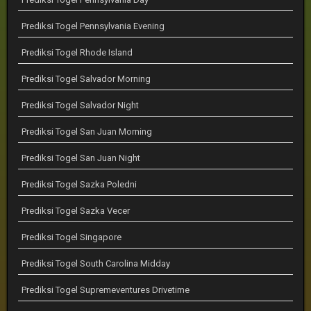
Prediksi Togel Pennsylvania Evening
Prediksi Togel Rhode Island
Prediksi Togel Salvador Morning
Prediksi Togel Salvador Night
Prediksi Togel San Juan Morning
Prediksi Togel San Juan Night
Prediksi Togel Sazka Poledni
Prediksi Togel Sazka Vecer
Prediksi Togel Singapore
Prediksi Togel South Carolina Midday
Prediksi Togel Supremeventures Drivetime