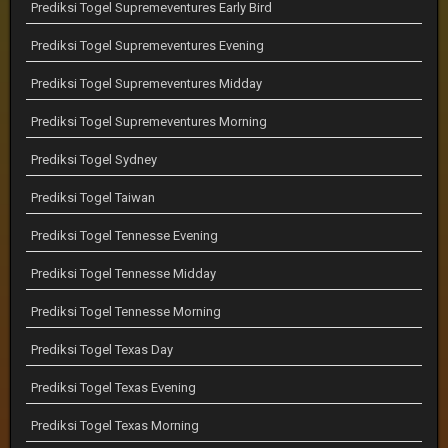
Prediksi Togel Supremeventures Early Bird
Prediksi Togel Supremeventures Evening
Prediksi Togel Supremeventures Midday
Prediksi Togel Supremeventures Morning
Prediksi Togel Sydney
Prediksi Togel Taiwan
Prediksi Togel Tennesse Evening
Prediksi Togel Tennesse Midday
Prediksi Togel Tennesse Morning
Prediksi Togel Texas Day
Prediksi Togel Texas Evening
Prediksi Togel Texas Morning