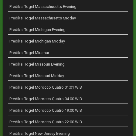
Prediksi Togel Massachusetts Evening
Prediksi Togel Massachusetts Midday
Prediksi Togel Michigan Evening
Prediksi Togel Michigan Midday
Prediksi Togel Miramar
Prediksi Togel Missouri Evening
Prediksi Togel Missouri Midday
Prediksi Togel Morocco Quatro 01:01 WIB
Prediksi Togel Morocco Quatro 04:00 WIB
Prediksi Togel Morocco Quatro 19:00 WIB
Prediksi Togel Morocco Quatro 22:00 WIB
Prediksi Togel New Jersey Evening