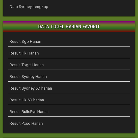
Data Sydney Lengkap
DATA TOGEL HARIAN FAVORIT
Result Sgp Harian
Result Hk Harian
Result Togel Harian
Result Sydney Harian
Result Sydney 6D harian
Result Hk 6D harian
Result BullsEye Harian
Result Pcso Harian