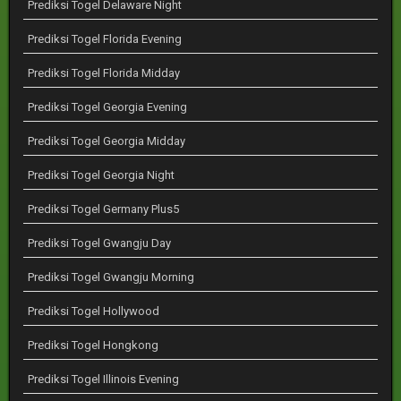
Prediksi Togel Delaware Night
Prediksi Togel Florida Evening
Prediksi Togel Florida Midday
Prediksi Togel Georgia Evening
Prediksi Togel Georgia Midday
Prediksi Togel Georgia Night
Prediksi Togel Germany Plus5
Prediksi Togel Gwangju Day
Prediksi Togel Gwangju Morning
Prediksi Togel Hollywood
Prediksi Togel Hongkong
Prediksi Togel Illinois Evening