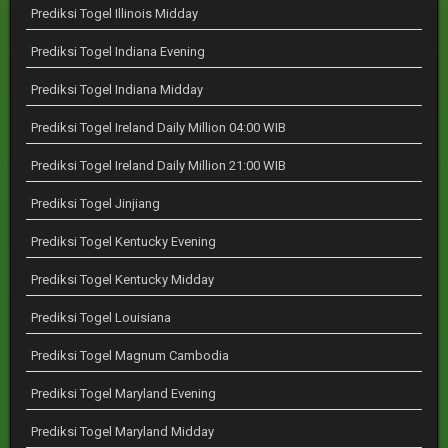
Prediksi Togel Illinois Midday
Prediksi Togel Indiana Evening
Prediksi Togel Indiana Midday
Prediksi Togel Ireland Daily Million 04:00 WIB
Prediksi Togel Ireland Daily Million 21:00 WIB
Prediksi Togel Jinjiang
Prediksi Togel Kentucky Evening
Prediksi Togel Kentucky Midday
Prediksi Togel Louisiana
Prediksi Togel Magnum Cambodia
Prediksi Togel Maryland Evening
Prediksi Togel Maryland Midday