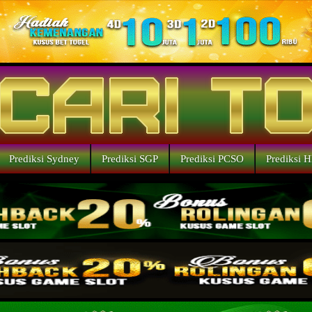
Prediksi Sydney
Prediksi SGP
Prediksi PCSO
Prediksi 