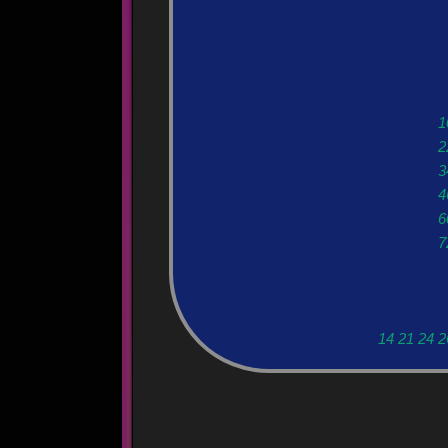
1
2
3
4
6
7
14 21 24 2