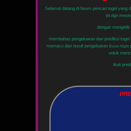
Selamat datang di forum pencari togel yang 
ini dgn mesi
dengan mengeti
membahas pengeluaran dan prediksi togel
memacu dari result pengeluaran
p
Busan Night
untuk menca
ikuti pre
PRE