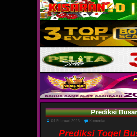
Prediksi Busa
04 Februari 2023
Komentar
Prediksi Togel B