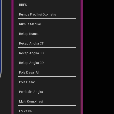
BBFS
Rumus Prediksi Otomatis
Rumus Manual
Rekap Kumat
Rekap Angka CT
Rekap Angka 3D
Rekap Angka 2D
Pola Dasar All
Pola Dasar
Pembalik Angka
Multi Kombinasi
LN vs DN