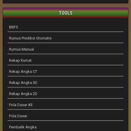
TOOLS
BBFS
Rumus Prediksi Otomatis
Rumus Manual
Rekap Kumat
Rekap Angka CT
Rekap Angka 3D
Rekap Angka 2D
Pola Dasar All
Pola Dasar
Pembalik Angka