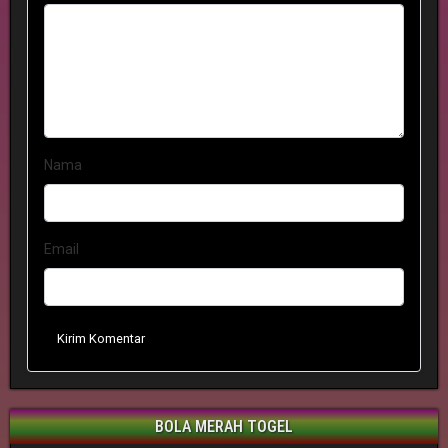
Nama
Email
Kirim Komentar
BOLA MERAH TOGEL