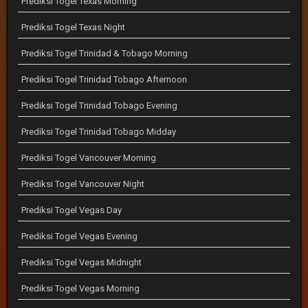
Prediksi Togel Texas Morning
Prediksi Togel Texas Night
Prediksi Togel Trinidad & Tobago Morning
Prediksi Togel Trinidad Tobago Afternoon
Prediksi Togel Trinidad Tobago Evening
Prediksi Togel Trinidad Tobago Midday
Prediksi Togel Vancouver Morning
Prediksi Togel Vancouver Night
Prediksi Togel Vegas Day
Prediksi Togel Vegas Evening
Prediksi Togel Vegas Midnight
Prediksi Togel Vegas Morning