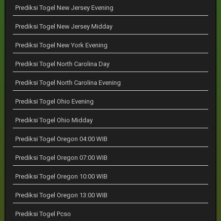
Prediksi Togel New Jersey Evening
Prediksi Togel New Jersey Midday
Prediksi Togel New York Evening
Prediksi Togel North Carolina Day
Prediksi Togel North Carolina Evening
Prediksi Togel Ohio Evening
Prediksi Togel Ohio Midday
Prediksi Togel Oregon 04:00 WIB
Prediksi Togel Oregon 07:00 WIB
Prediksi Togel Oregon 10:00 WIB
Prediksi Togel Oregon 13:00 WIB
Prediksi Togel Pcso