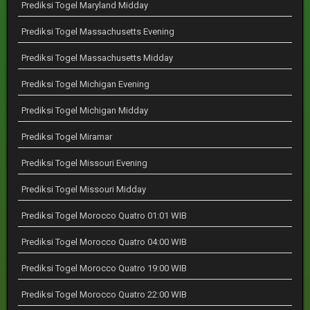
Prediksi Togel Maryland Midday
Prediksi Togel Massachusetts Evening
Prediksi Togel Massachusetts Midday
Prediksi Togel Michigan Evening
Prediksi Togel Michigan Midday
Prediksi Togel Miramar
Prediksi Togel Missouri Evening
Prediksi Togel Missouri Midday
Prediksi Togel Morocco Quatro 01:01 WIB
Prediksi Togel Morocco Quatro 04:00 WIB
Prediksi Togel Morocco Quatro 19:00 WIB
Prediksi Togel Morocco Quatro 22:00 WIB