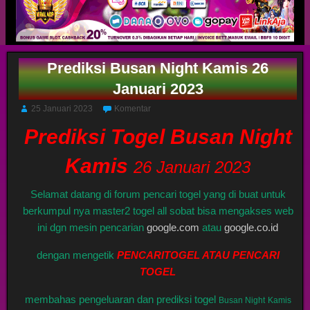
Prediksi Busan Night Kamis 26
Januari 2023
25 Januari 2023
Komentar
Prediksi Togel Busan Night
Kamis
26 Januari 2023
Selamat datang di forum pencari togel yang di buat untuk
berkumpul nya master2 togel all sobat bisa mengakses web
ini dgn mesin pencarian
google.com
atau
google.co.id
dengan mengetik
PENCARITOGEL ATAU PENCARI
TOGEL
membahas pengeluaran dan prediksi togel
Busan Night
Kamis