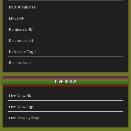
Multi Kombinasi
LN vs DN
Kombinasi 4D
Kolaborasi LN
Kalkulator Togel
Rumus Harian
LIVE DRAW
Live Draw HK
Live Draw Sgp
Live Draw Sydney