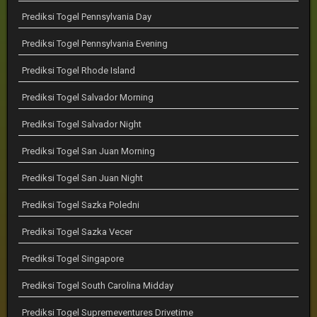
Prediksi Togel Pennsylvania Day
Prediksi Togel Pennsylvania Evening
Prediksi Togel Rhode Island
Prediksi Togel Salvador Morning
Prediksi Togel Salvador Night
Prediksi Togel San Juan Morning
Prediksi Togel San Juan Night
Prediksi Togel Sazka Poledni
Prediksi Togel Sazka Vecer
Prediksi Togel Singapore
Prediksi Togel South Carolina Midday
Prediksi Togel Supremeventures Drivetime