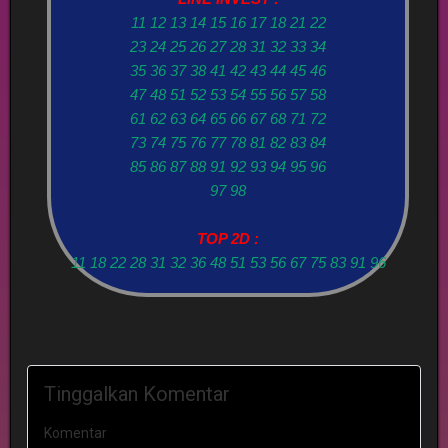
11 12 13 14 15 16 17 18 21 22
23 24 25 26 27 28 31 32 33 34
35 36 37 38 41 42 43 44 45 46
47 48 51 52 53 54 55 56 57 58
61 62 63 64 65 66 67 68 71 72
73 74 75 76 77 78 81 82 83 84
85 86 87 88 91 92 93 94 95 96
97 98
TOP 2D :
11 18 22 28 31 32 36 48 51 53 56 67 75 83 91 96
Tinggalkan Komentar
Komentar