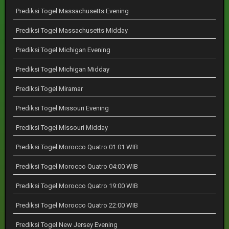
Prediksi Togel Massachusetts Evening
Prediksi Togel Massachusetts Midday
Prediksi Togel Michigan Evening
Prediksi Togel Michigan Midday
Prediksi Togel Miramar
Prediksi Togel Missouri Evening
Prediksi Togel Missouri Midday
Prediksi Togel Morocco Quatro 01:01 WIB
Prediksi Togel Morocco Quatro 04:00 WIB
Prediksi Togel Morocco Quatro 19:00 WIB
Prediksi Togel Morocco Quatro 22:00 WIB
Prediksi Togel New Jersey Evening