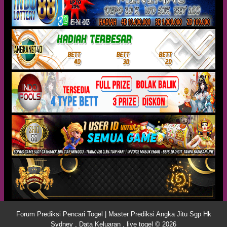
Forum Prediksi Pencari Togel | Master Prediksi Angka Jitu Sgp Hk
Sydney , Data Keluaran , live togel © 2026