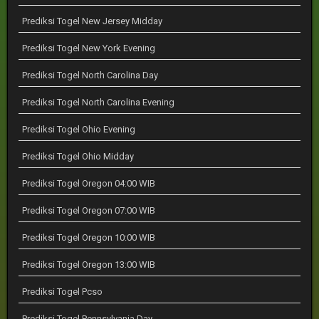
Prediksi Togel New Jersey Midday
Prediksi Togel New York Evening
Prediksi Togel North Carolina Day
Prediksi Togel North Carolina Evening
Prediksi Togel Ohio Evening
Prediksi Togel Ohio Midday
Prediksi Togel Oregon 04:00 WIB
Prediksi Togel Oregon 07:00 WIB
Prediksi Togel Oregon 10:00 WIB
Prediksi Togel Oregon 13:00 WIB
Prediksi Togel Pcso
Prediksi Togel Pennsylvania Day