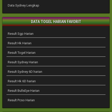
Data Sydney Lengkap
DATA TOGEL HARIAN FAVORIT
Result Sgp Harian
Result Hk Harian
Result Togel Harian
Result Sydney Harian
Result Sydney 6D harian
Result Hk 6D harian
Result BullsEye Harian
Result Pcso Harian