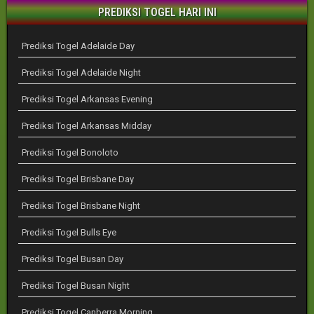
PREDIKSI TOGEL HARI INI
Prediksi Togel Adelaide Day
Prediksi Togel Adelaide Night
Prediksi Togel Arkansas Evening
Prediksi Togel Arkansas Midday
Prediksi Togel Bonoloto
Prediksi Togel Brisbane Day
Prediksi Togel Brisbane Night
Prediksi Togel Bulls Eye
Prediksi Togel Busan Day
Prediksi Togel Busan Night
Prediksi Togel Canberra Morning