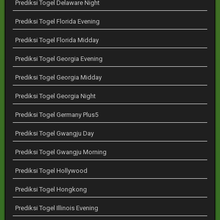
Prediksi Togel Delaware Night
Prediksi Togel Florida Evening
Prediksi Togel Florida Midday
Prediksi Togel Georgia Evening
Prediksi Togel Georgia Midday
Prediksi Togel Georgia Night
Prediksi Togel Germany Plus5
Prediksi Togel Gwangju Day
Prediksi Togel Gwangju Morning
Prediksi Togel Hollywood
Prediksi Togel Hongkong
Prediksi Togel Illinois Evening