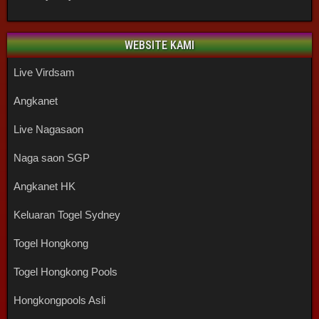
WEBSITE KAMI
Live Virdsam
Angkanet
Live Nagasaon
Naga saon SGP
Angkanet HK
Keluaran Togel Sydney
Togel Hongkong
Togel Hongkong Pools
Hongkongpools Asli