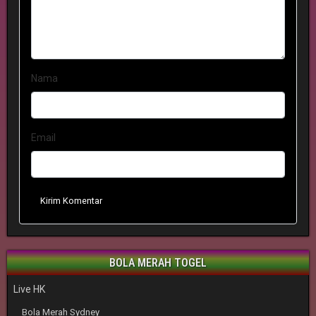
Nama
Email
Kirim Komentar
BOLA MERAH TOGEL
Live HK
Bola Merah Sydney