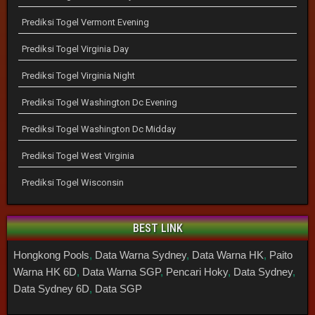
Prediksi Togel Vermont Evening
Prediksi Togel Virginia Day
Prediksi Togel Virginia Night
Prediksi Togel Washington Dc Evening
Prediksi Togel Washington Dc Midday
Prediksi Togel West Virginia
Prediksi Togel Wisconsin
BEST LINK
Hongkong Pools
,
Data Warna Sydney
,
Data Warna HK
,
Paito
Warna HK 6D
,
Data Warna SGP
,
Pencari Hoky
,
Data Sydney
,
Data Sydney 6D
,
Data SGP