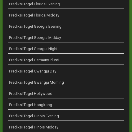
Prediksi Togel Florida Evening
Prediksi Togel Florida Midday
Prediksi Togel Georgia Evening
Prediksi Togel Georgia Midday
Prediksi Togel Georgia Night
Prediksi Togel Germany Plus5
Prediksi Togel Gwangju Day
Prediksi Togel Gwangju Morning
Prediksi Togel Hollywood
Prediksi Togel Hongkong
Prediksi Togel Illinois Evening
Prediksi Togel Illinois Midday