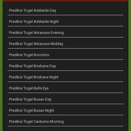
Prediksi Togel Adelaide Day
Prediksi Togel Adelaide Night
Prediksi Togel Arkansas Evening
Prediksi Togel Arkansas Midday
Prediksi Togel Bonoloto
Prediksi Togel Brisbane Day
Prediksi Togel Brisbane Night
Prediksi Togel Bulls Eye
Prediksi Togel Busan Day
Prediksi Togel Busan Night
Prediksi Togel Canberra Morning