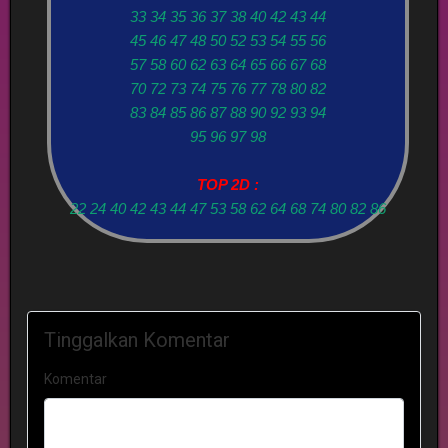
33 34 35 36 37 38 40 42 43 44
45 46 47 48 50 52 53 54 55 56
57 58 60 62 63 64 65 66 67 68
70 72 73 74 75 76 77 78 80 82
83 84 85 86 87 88 90 92 93 94
95 96 97 98
TOP 2D :
22 24 40 42 43 44 47 53 58 62 64 68 74 80 82 86
Tinggalkan Komentar
Komentar