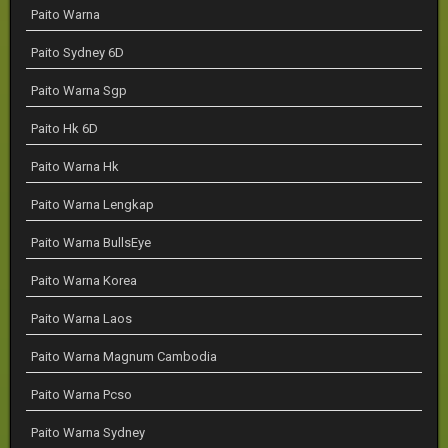
Paito Warna
Paito Sydney 6D
Paito Warna Sgp
Paito Hk 6D
Paito Warna Hk
Paito Warna Lengkap
Paito Warna BullsEye
Paito Warna Korea
Paito Warna Laos
Paito Warna Magnum Cambodia
Paito Warna Pcso
Paito Warna Sydney