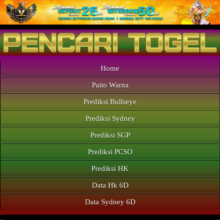
Home
Paito Warna
Prediksi Bullseye
Prediksi Sydney
Prediksi SGP
Prediksi PCSO
Prediksi HK
Data Hk 6D
Data Sydney 6D