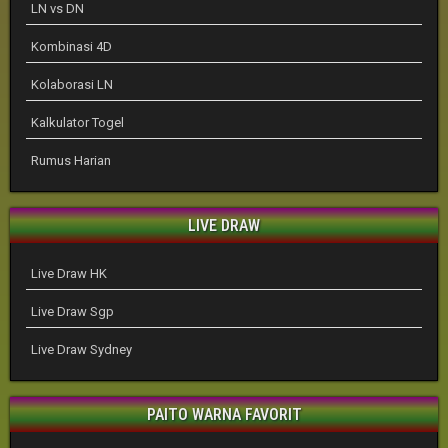
LN vs DN
Kombinasi 4D
Kolaborasi LN
Kalkulator Togel
Rumus Harian
LIVE DRAW
Live Draw HK
Live Draw Sgp
Live Draw Sydney
PAITO WARNA FAVORIT