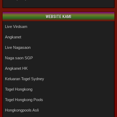
WEBSITE KAMI
Live Virdsam
Angkanet
Live Nagasaon
Naga saon SGP
Angkanet HK
Keluaran Togel Sydney
Togel Hongkong
Togel Hongkong Pools
Hongkongpools Asli