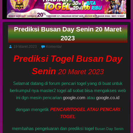
Prediksi Busan Day Senin 20 Maret
2023
19 Maret 2023
Komentar
Prediksi Togel Busan Day
Senin
20 Maret 2023
Selamat datang di forum pencari togel yang di buat untuk
berkumpul nya master2 togel all sobat bisa mengakses web
ini dgn mesin pencarian
google.com
atau
google.co.id
dengan mengetik
PENCARITOGEL ATAU PENCARI
TOGEL
membahas pengeluaran dan prediksi togel
Busan Day
Senin