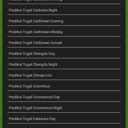
Prediksi Togel Canberra Night
Prediksi Togel Caribbean Evening
Prediksi Togel Caribbean Midday
Prediksi Togel Caribbean Sunset
Prediksi Togel Chengdu Day
Prediksi Togel Chengdu Night
Prediksi Togel Chinapools
Prediksi Togel Colombus
Prediksi Togel Connecticut Day
Prediksi Togel Connecticut Night
Prediksi Togel Delaware Day