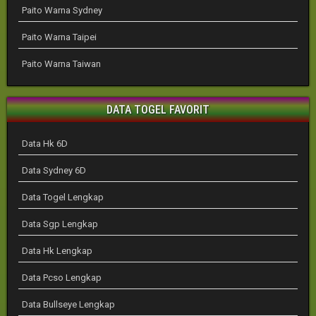
Paito Warna Sydney
Paito Warna Taipei
Paito Warna Taiwan
DATA TOGEL FAVORIT
Data Hk 6D
Data Sydney 6D
Data Togel Lengkap
Data Sgp Lengkap
Data Hk Lengkap
Data Pcso Lengkap
Data Bullseye Lengkap