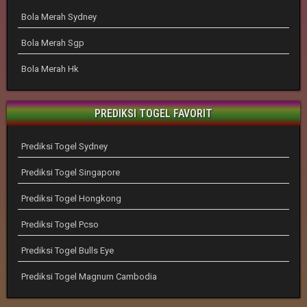
Bola Merah Sydney
Bola Merah Sgp
Bola Merah Hk
PREDIKSI TOGEL FAVORIT
Prediksi Togel Sydney
Prediksi Togel Singapore
Prediksi Togel Hongkong
Prediksi Togel Pcso
Prediksi Togel Bulls Eye
Prediksi Togel Magnum Cambodia