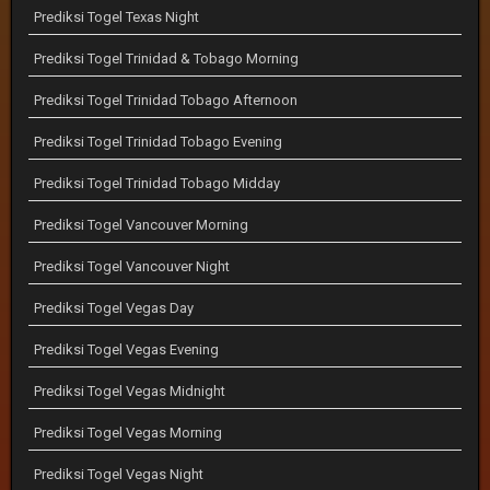
Prediksi Togel Texas Night
Prediksi Togel Trinidad & Tobago Morning
Prediksi Togel Trinidad Tobago Afternoon
Prediksi Togel Trinidad Tobago Evening
Prediksi Togel Trinidad Tobago Midday
Prediksi Togel Vancouver Morning
Prediksi Togel Vancouver Night
Prediksi Togel Vegas Day
Prediksi Togel Vegas Evening
Prediksi Togel Vegas Midnight
Prediksi Togel Vegas Morning
Prediksi Togel Vegas Night