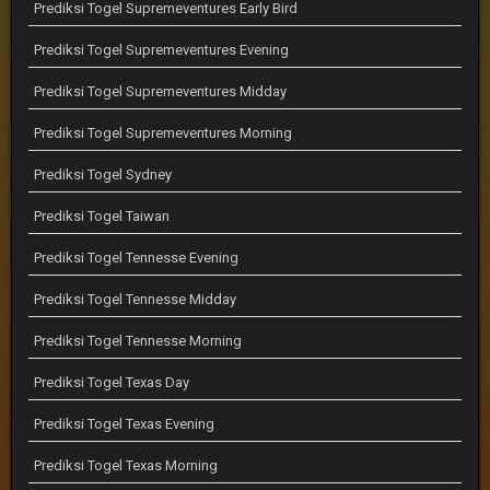
Prediksi Togel Supremeventures Early Bird
Prediksi Togel Supremeventures Evening
Prediksi Togel Supremeventures Midday
Prediksi Togel Supremeventures Morning
Prediksi Togel Sydney
Prediksi Togel Taiwan
Prediksi Togel Tennesse Evening
Prediksi Togel Tennesse Midday
Prediksi Togel Tennesse Morning
Prediksi Togel Texas Day
Prediksi Togel Texas Evening
Prediksi Togel Texas Morning