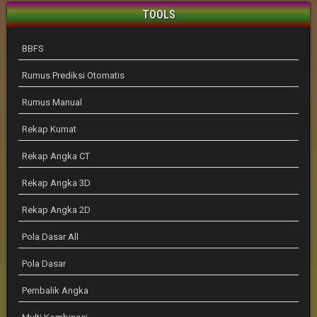
TOOLS
BBFS
Rumus Prediksi Otomatis
Rumus Manual
Rekap Kumat
Rekap Angka CT
Rekap Angka 3D
Rekap Angka 2D
Pola Dasar All
Pola Dasar
Pembalik Angka