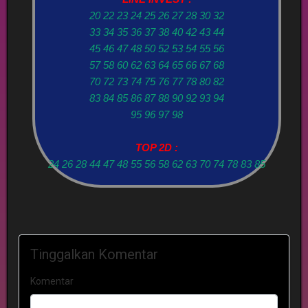
20 22 23 24 25 26 27 28 30 32
33 34 35 36 37 38 40 42 43 44
45 46 47 48 50 52 53 54 55 56
57 58 60 62 63 64 65 66 67 68
70 72 73 74 75 76 77 78 80 82
83 84 85 86 87 88 90 92 93 94
95 96 97 98
TOP 2D :
24 26 28 44 47 48 55 56 58 62 63 70 74 78 83 85
Tinggalkan Komentar
Komentar