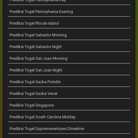
Prediksi Togel Pennsylvania Evening
Prediksi Togel Rhode Island
Prediksi Togel Salvador Morning
Prediksi Togel Salvador Night
Prediksi Togel San Juan Morning
Prediksi Togel San Juan Night
Prediksi Togel Sazka Poledni
Prediksi Togel Sazka Vecer
Prediksi Togel Singapore
Prediksi Togel South Carolina Midday
Prediksi Togel Supremeventures Drivetime