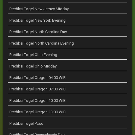
Prediksi Togel New Jersey Midday
Prediksi Togel New York Evening
Prediksi Togel North Carolina Day
Prediksi Togel North Carolina Evening
Prediksi Togel Ohio Evening
Prediksi Togel Ohio Midday
Prediksi Togel Oregon 04:00 WIB
Prediksi Togel Oregon 07:00 WIB
Prediksi Togel Oregon 10:00 WIB
Prediksi Togel Oregon 13:00 WIB
Prediksi Togel Pcso
Prediksi Togel Pennsylvania Day