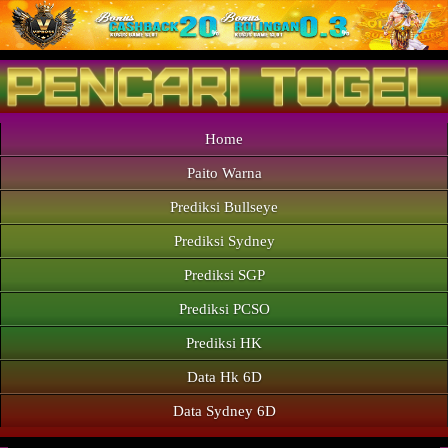
Home
Paito Warna
Prediksi Bullseye
Prediksi Sydney
Prediksi SGP
Prediksi PCSO
Prediksi HK
Data Hk 6D
Data Sydney 6D