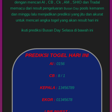
dengan mencari AI , CB , Ck , AM , SHIO dan Tradal
memacu dari result pengeluaran
pools kemaren
Busan Day
dan minggu lalu menjadikan prediksi yang jitu dan akurat
untuk mencari angka togel yang akan result hari ini
ikuti prediksi Busan Day Selasa di bawah ini
PREDIKSI TOGEL HARI INI
AI :
0156
CB :
8 / 1
KEPALA :
13456789
EKOR :
01345678
LINE INVEST :