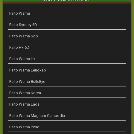
Paito Warna
Paito Sydney 6D
Paito Warna Sgp
Paito Hk 6D
Paito Warna Hk
Paito Warna Lengkap
Paito Warna BullsEye
Paito Warna Korea
Paito Warna Laos
Paito Warna Magnum Cambodia
Paito Warna Pcso