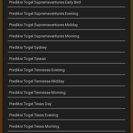
Prediksi Togel Supremeventures Early Bird
Prediksi Togel Supremeventures Evening
Prediksi Togel Supremeventures Midday
Prediksi Togel Supremeventures Morning
Prediksi Togel Sydney
Prediksi Togel Taiwan
Prediksi Togel Tennesse Evening
Prediksi Togel Tennesse Midday
Prediksi Togel Tennesse Morning
Prediksi Togel Texas Day
Prediksi Togel Texas Evening
Prediksi Togel Texas Morning