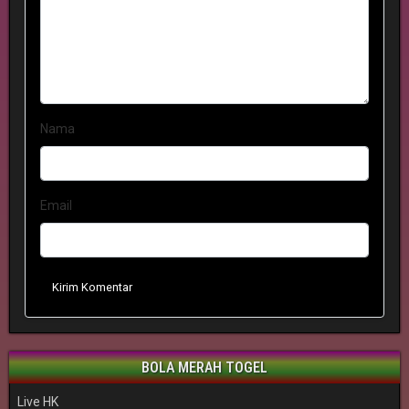
Nama
Email
Kirim Komentar
BOLA MERAH TOGEL
Live HK