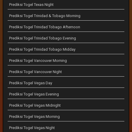
Prediksi Togel Texas Night
Prediksi Togel Trinidad & Tobago Morning
Prediksi Togel Trinidad Tobago Afternoon
Prediksi Togel Trinidad Tobago Evening
Prediksi Togel Trinidad Tobago Midday
Prediksi Togel Vancouver Morning
Prediksi Togel Vancouver Night
Prediksi Togel Vegas Day
Prediksi Togel Vegas Evening
Prediksi Togel Vegas Midnight
Prediksi Togel Vegas Morning
Prediksi Togel Vegas Night