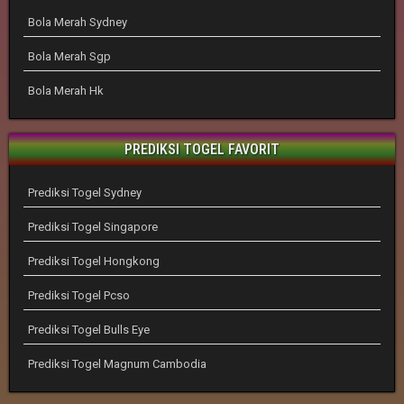
Bola Merah Sydney
Bola Merah Sgp
Bola Merah Hk
PREDIKSI TOGEL FAVORIT
Prediksi Togel Sydney
Prediksi Togel Singapore
Prediksi Togel Hongkong
Prediksi Togel Pcso
Prediksi Togel Bulls Eye
Prediksi Togel Magnum Cambodia