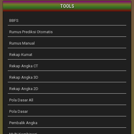
TOOLS
BBFS
Rumus Prediksi Otomatis
Rumus Manual
Rekap Kumat
Rekap Angka CT
Rekap Angka 3D
Rekap Angka 2D
Pola Dasar All
Pola Dasar
Pembalik Angka