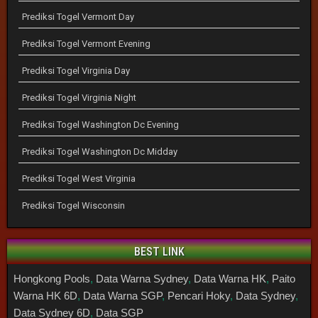
Prediksi Togel Vermont Day
Prediksi Togel Vermont Evening
Prediksi Togel Virginia Day
Prediksi Togel Virginia Night
Prediksi Togel Washington Dc Evening
Prediksi Togel Washington Dc Midday
Prediksi Togel West Virginia
Prediksi Togel Wisconsin
BEST LINK
Hongkong Pools
,
Data Warna Sydney
,
Data Warna HK
,
Paito
Warna HK 6D
,
Data Warna SGP
,
Pencari Hoky
,
Data Sydney
,
Data Sydney 6D
,
Data SGP