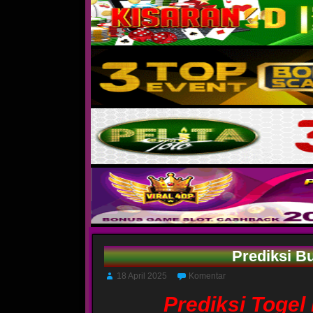
Prediksi B
18 April 2025
Komentar
Prediksi Toge