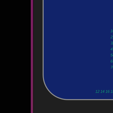
1
2
3
4
5
6
7
12 14 16 1