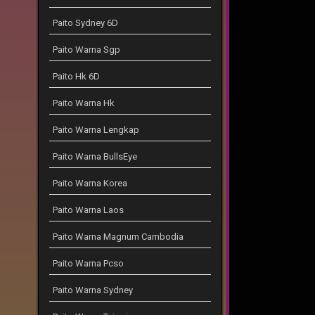
Paito Sydney 6D
Paito Warna Sgp
Paito Hk 6D
Paito Warna Hk
Paito Warna Lengkap
Paito Warna BullsEye
Paito Warna Korea
Paito Warna Laos
Paito Warna Magnum Cambodia
Paito Warna Pcso
Paito Warna Sydney