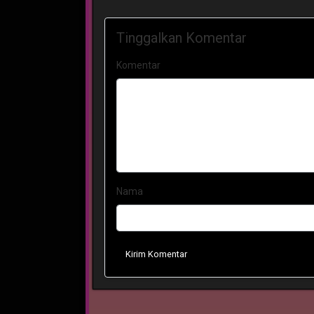
Tinggalkan Komentar
Komentar
Nama
Kirim Komentar