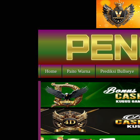
Home
Paito Warna
Prediksi Bullseye