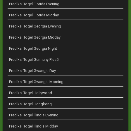
Prediksi Togel Florida Evening
Prediksi Togel Florida Midday
Prediksi Togel Georgia Evening
Prediksi Togel Georgia Midday
Prediksi Togel Georgia Night
Prediksi Togel Germany Plus5
Prediksi Togel Gwangju Day
Prediksi Togel Gwangju Morning
Prediksi Togel Hollywood
Prediksi Togel Hongkong
Prediksi Togel Illinois Evening
Prediksi Togel Illinois Midday