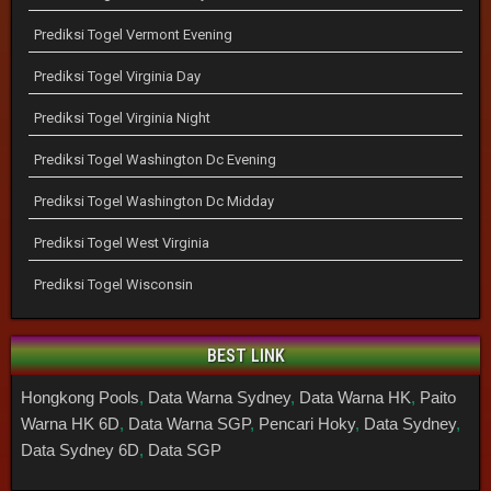
Prediksi Togel Vermont Evening
Prediksi Togel Virginia Day
Prediksi Togel Virginia Night
Prediksi Togel Washington Dc Evening
Prediksi Togel Washington Dc Midday
Prediksi Togel West Virginia
Prediksi Togel Wisconsin
BEST LINK
Hongkong Pools
,
Data Warna Sydney
,
Data Warna HK
,
Paito
Warna HK 6D
,
Data Warna SGP
,
Pencari Hoky
,
Data Sydney
,
Data Sydney 6D
,
Data SGP