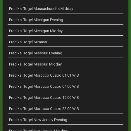
Prediksi Togel Massachusetts Midday
Prediksi Togel Michigan Evening
Prediksi Togel Michigan Midday
Prediksi Togel Miramar
Prediksi Togel Missouri Evening
Prediksi Togel Missouri Midday
Prediksi Togel Morocco Quatro 01:01 WIB
Prediksi Togel Morocco Quatro 04:00 WIB
Prediksi Togel Morocco Quatro 19:00 WIB
Prediksi Togel Morocco Quatro 22:00 WIB
Prediksi Togel New Jersey Evening
Prediksi Togel New Jersey Midday