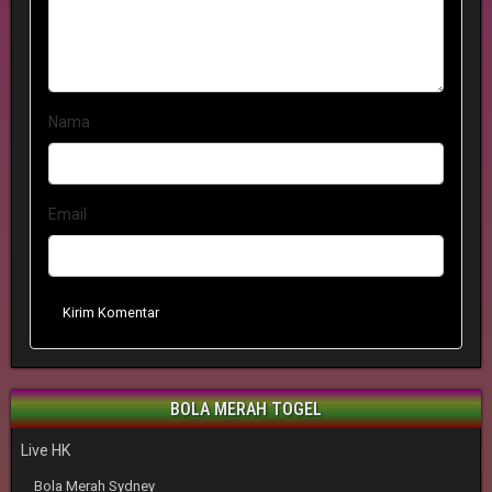
Nama
Email
Kirim Komentar
BOLA MERAH TOGEL
Live HK
Bola Merah Sydney