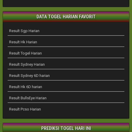
DATA TOGEL HARIAN FAVORIT
Result Sgp Harian
Result Hk Harian
Result Togel Harian
Result Sydney Harian
Result Sydney 6D harian
Result Hk 6D harian
Result BullsEye Harian
Result Pcso Harian
PREDIKSI TOGEL HARI INI