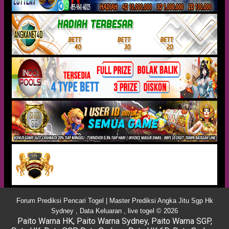
Forum Prediksi Pencari Togel | Master Prediksi Angka Jitu Sgp Hk
Sydney , Data Keluaran , live togel © 2026
Paito Warna HK
,
Paito Warna Sydney
,
Paito Warna SGP
,