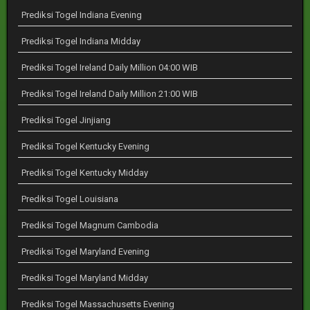
Prediksi Togel Indiana Evening
Prediksi Togel Indiana Midday
Prediksi Togel Ireland Daily Million 04:00 WIB
Prediksi Togel Ireland Daily Million 21:00 WIB
Prediksi Togel Jinjiang
Prediksi Togel Kentucky Evening
Prediksi Togel Kentucky Midday
Prediksi Togel Louisiana
Prediksi Togel Magnum Cambodia
Prediksi Togel Maryland Evening
Prediksi Togel Maryland Midday
Prediksi Togel Massachusetts Evening