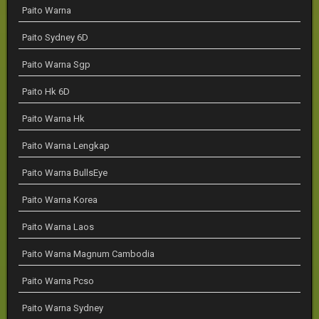
Paito Warna
Paito Sydney 6D
Paito Warna Sgp
Paito Hk 6D
Paito Warna Hk
Paito Warna Lengkap
Paito Warna BullsEye
Paito Warna Korea
Paito Warna Laos
Paito Warna Magnum Cambodia
Paito Warna Pcso
Paito Warna Sydney