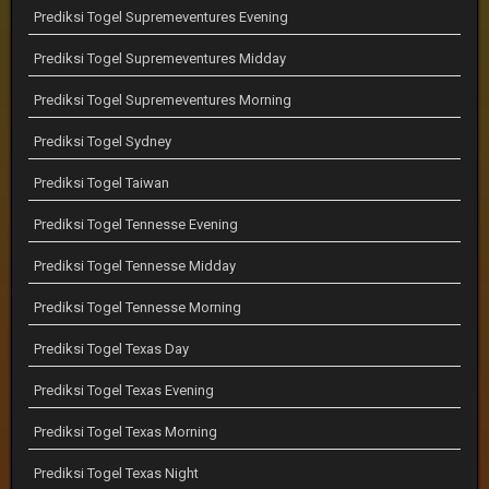
Prediksi Togel Supremeventures Evening
Prediksi Togel Supremeventures Midday
Prediksi Togel Supremeventures Morning
Prediksi Togel Sydney
Prediksi Togel Taiwan
Prediksi Togel Tennesse Evening
Prediksi Togel Tennesse Midday
Prediksi Togel Tennesse Morning
Prediksi Togel Texas Day
Prediksi Togel Texas Evening
Prediksi Togel Texas Morning
Prediksi Togel Texas Night