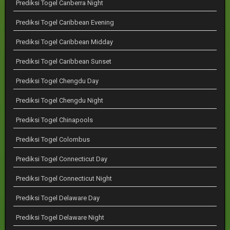
Prediksi Togel Canberra Night
Prediksi Togel Caribbean Evening
Prediksi Togel Caribbean Midday
Prediksi Togel Caribbean Sunset
Prediksi Togel Chengdu Day
Prediksi Togel Chengdu Night
Prediksi Togel Chinapools
Prediksi Togel Colombus
Prediksi Togel Connecticut Day
Prediksi Togel Connecticut Night
Prediksi Togel Delaware Day
Prediksi Togel Delaware Night