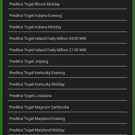
Prediksi Togel Illinois Midday
Prediksi Togel Indiana Evening
Prediksi Togel Indiana Midday
Prediksi Togel Ireland Daily Million 04:00 WIB
Prediksi Togel Ireland Daily Million 21:00 WIB
Prediksi Togel Jinjiang
Prediksi Togel Kentucky Evening
Prediksi Togel Kentucky Midday
Prediksi Togel Louisiana
Prediksi Togel Magnum Cambodia
Prediksi Togel Maryland Evening
Prediksi Togel Maryland Midday