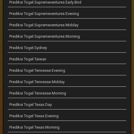
Prediksi Togel Supremeventures Early Bird
Prediksi Togel Supremeventures Evening
Prediksi Togel Supremeventures Midday
Prediksi Togel Supremeventures Morning
Prediksi Togel Sydney
Prediksi Togel Taiwan
Prediksi Togel Tennesse Evening
Prediksi Togel Tennesse Midday
Prediksi Togel Tennesse Morning
Prediksi Togel Texas Day
Prediksi Togel Texas Evening
Prediksi Togel Texas Morning