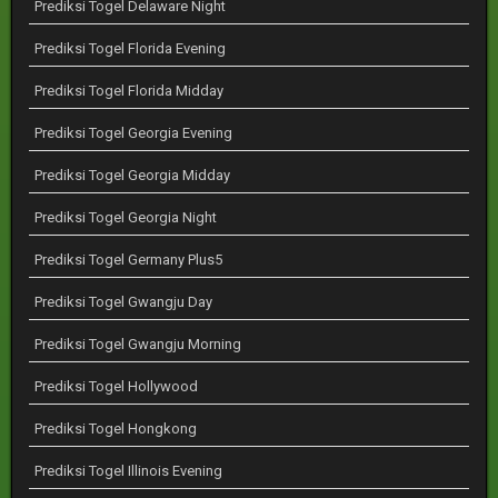
Prediksi Togel Delaware Night
Prediksi Togel Florida Evening
Prediksi Togel Florida Midday
Prediksi Togel Georgia Evening
Prediksi Togel Georgia Midday
Prediksi Togel Georgia Night
Prediksi Togel Germany Plus5
Prediksi Togel Gwangju Day
Prediksi Togel Gwangju Morning
Prediksi Togel Hollywood
Prediksi Togel Hongkong
Prediksi Togel Illinois Evening