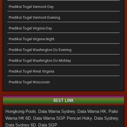
Prediksi Togel Vermont Day
Prediksi Togel Vermont Evening
Prediksi Togel Virginia Day
Prediksi Togel Virginia Night
Prediksi Togel Washington Dc Evening
Prediksi Togel Washington Dc Midday
Prediksi Togel West Virginia
Prediksi Togel Wisconsin
BEST LINK
Hongkong Pools
,
Data Warna Sydney
,
Data Warna HK
,
Paito
Warna HK 6D
,
Data Warna SGP
,
Pencari Hoky
,
Data Sydney
,
Data Sydney 6D
,
Data SGP