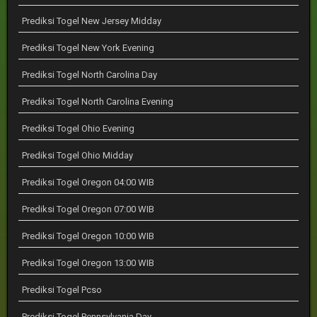
Prediksi Togel New Jersey Midday
Prediksi Togel New York Evening
Prediksi Togel North Carolina Day
Prediksi Togel North Carolina Evening
Prediksi Togel Ohio Evening
Prediksi Togel Ohio Midday
Prediksi Togel Oregon 04:00 WIB
Prediksi Togel Oregon 07:00 WIB
Prediksi Togel Oregon 10:00 WIB
Prediksi Togel Oregon 13:00 WIB
Prediksi Togel Pcso
Prediksi Togel Pennsylvania Day