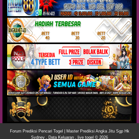
Forum Prediksi Pencari Togel | Master Prediksi Angka Jitu Sgp Hk
Sydney , Data Keluaran , live togel © 2026