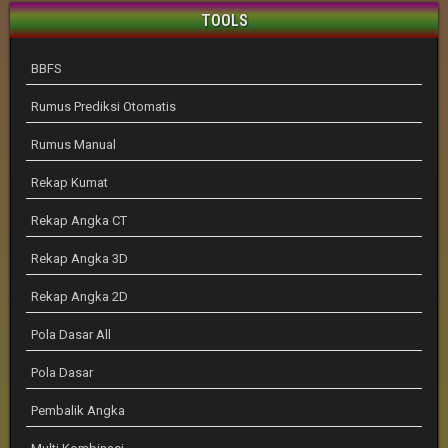
TOOLS
BBFS
Rumus Prediksi Otomatis
Rumus Manual
Rekap Kumat
Rekap Angka CT
Rekap Angka 3D
Rekap Angka 2D
Pola Dasar All
Pola Dasar
Pembalik Angka