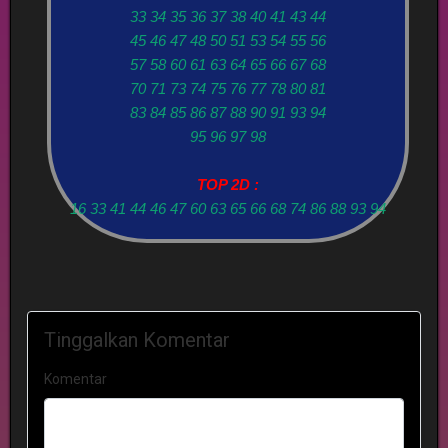
33 34 35 36 37 38 40 41 43 44
45 46 47 48 50 51 53 54 55 56
57 58 60 61 63 64 65 66 67 68
70 71 73 74 75 76 77 78 80 81
83 84 85 86 87 88 90 91 93 94
95 96 97 98
TOP 2D :
16 33 41 44 46 47 60 63 65 66 68 74 86 88 93 94
Tinggalkan Komentar
Komentar