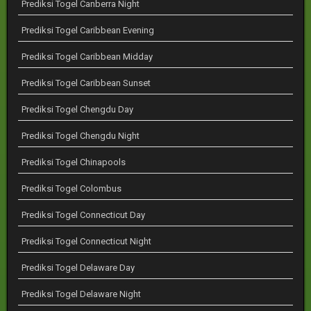
Prediksi Togel Canberra Night
Prediksi Togel Caribbean Evening
Prediksi Togel Caribbean Midday
Prediksi Togel Caribbean Sunset
Prediksi Togel Chengdu Day
Prediksi Togel Chengdu Night
Prediksi Togel Chinapools
Prediksi Togel Colombus
Prediksi Togel Connecticut Day
Prediksi Togel Connecticut Night
Prediksi Togel Delaware Day
Prediksi Togel Delaware Night