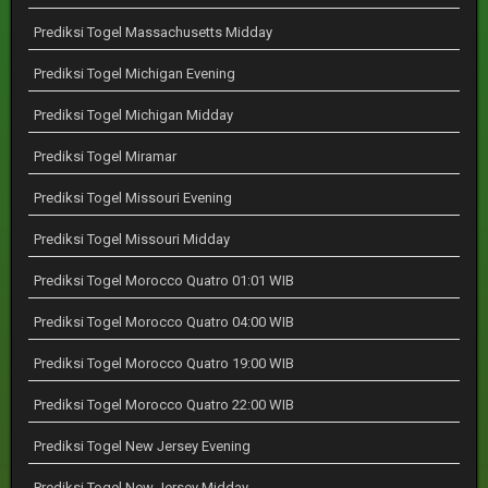
Prediksi Togel Massachusetts Midday
Prediksi Togel Michigan Evening
Prediksi Togel Michigan Midday
Prediksi Togel Miramar
Prediksi Togel Missouri Evening
Prediksi Togel Missouri Midday
Prediksi Togel Morocco Quatro 01:01 WIB
Prediksi Togel Morocco Quatro 04:00 WIB
Prediksi Togel Morocco Quatro 19:00 WIB
Prediksi Togel Morocco Quatro 22:00 WIB
Prediksi Togel New Jersey Evening
Prediksi Togel New Jersey Midday