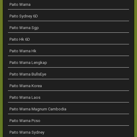
Paito Warna
Paito Sydney 6D
Paito Warna Sgp
Paito Hk 6D
Paito Warna Hk
Paito Warna Lengkap
Paito Warna BullsEye
Paito Warna Korea
Paito Warna Laos
Paito Warna Magnum Cambodia
Paito Warna Pcso
Paito Warna Sydney