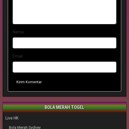
Nama
Email
Kirim Komentar
BOLA MERAH TOGEL
Live HK
Bola Merah Sydney