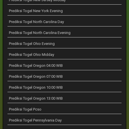
Prediksi Togel New York Evening
Prediksi Togel North Carolina Day
Prediksi Togel North Carolina Evening
Prediksi Togel Ohio Evening
Prediksi Togel Ohio Midday
Prediksi Togel Oregon 04:00 WIB
Prediksi Togel Oregon 07:00 WIB
Prediksi Togel Oregon 10:00 WIB
Prediksi Togel Oregon 13:00 WIB
Prediksi Togel Pcso
Prediksi Togel Pennsylvania Day