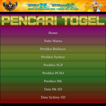
Home
Paito Warna
Prediksi Bullseye
Prediksi Sydney
Prediksi SGP
Prediksi PCSO
Prediksi HK
Data Hk 6D
Data Sydney 6D