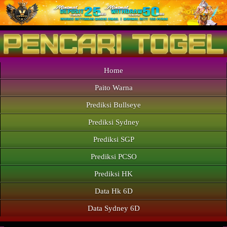
Home
Paito Warna
Prediksi Bullseye
Prediksi Sydney
Prediksi SGP
Prediksi PCSO
Prediksi HK
Data Hk 6D
Data Sydney 6D