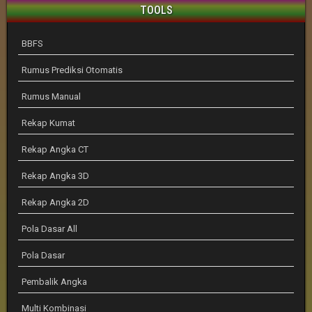
TOOLS
BBFS
Rumus Prediksi Otomatis
Rumus Manual
Rekap Kumat
Rekap Angka CT
Rekap Angka 3D
Rekap Angka 2D
Pola Dasar All
Pola Dasar
Pembalik Angka
Multi Kombinasi