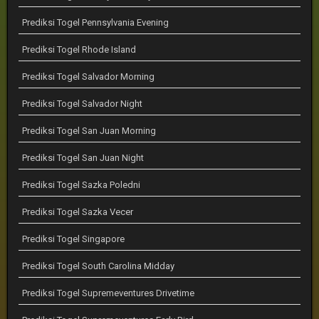
Prediksi Togel Pennsylvania Evening
Prediksi Togel Rhode Island
Prediksi Togel Salvador Morning
Prediksi Togel Salvador Night
Prediksi Togel San Juan Morning
Prediksi Togel San Juan Night
Prediksi Togel Sazka Poledni
Prediksi Togel Sazka Vecer
Prediksi Togel Singapore
Prediksi Togel South Carolina Midday
Prediksi Togel Supremeventures Drivetime