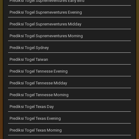
Prediksi Togel Supremeventures Early Bird
Prediksi Togel Supremeventures Evening
Prediksi Togel Supremeventures Midday
Prediksi Togel Supremeventures Morning
Prediksi Togel Sydney
Prediksi Togel Taiwan
Prediksi Togel Tennesse Evening
Prediksi Togel Tennesse Midday
Prediksi Togel Tennesse Morning
Prediksi Togel Texas Day
Prediksi Togel Texas Evening
Prediksi Togel Texas Morning