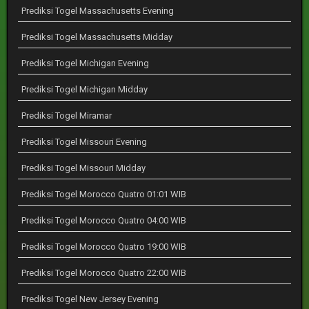
Prediksi Togel Massachusetts Evening
Prediksi Togel Massachusetts Midday
Prediksi Togel Michigan Evening
Prediksi Togel Michigan Midday
Prediksi Togel Miramar
Prediksi Togel Missouri Evening
Prediksi Togel Missouri Midday
Prediksi Togel Morocco Quatro 01:01 WIB
Prediksi Togel Morocco Quatro 04:00 WIB
Prediksi Togel Morocco Quatro 19:00 WIB
Prediksi Togel Morocco Quatro 22:00 WIB
Prediksi Togel New Jersey Evening