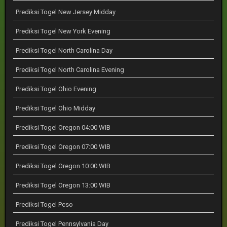
Prediksi Togel New Jersey Midday
Prediksi Togel New York Evening
Prediksi Togel North Carolina Day
Prediksi Togel North Carolina Evening
Prediksi Togel Ohio Evening
Prediksi Togel Ohio Midday
Prediksi Togel Oregon 04:00 WIB
Prediksi Togel Oregon 07:00 WIB
Prediksi Togel Oregon 10:00 WIB
Prediksi Togel Oregon 13:00 WIB
Prediksi Togel Pcso
Prediksi Togel Pennsylvania Day