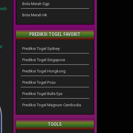
Bola Merah Sgp
 web
Bola Merah Hk
PREDIKSI TOGEL FAVORIT
at
Prediksi Togel Sydney
Prediksi Togel Singapore
Prediksi Togel Hongkong
Prediksi Togel Pcso
Prediksi Togel Bulls Eye
Prediksi Togel Magnum Cambodia
TOOLS