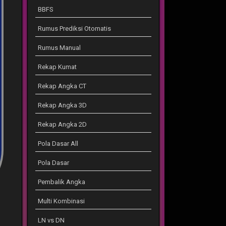
BBFS
Rumus Prediksi Otomatis
Rumus Manual
Rekap Kumat
Rekap Angka CT
Rekap Angka 3D
Rekap Angka 2D
Pola Dasar All
Pola Dasar
Pembalik Angka
Multi Kombinasi
LN vs DN