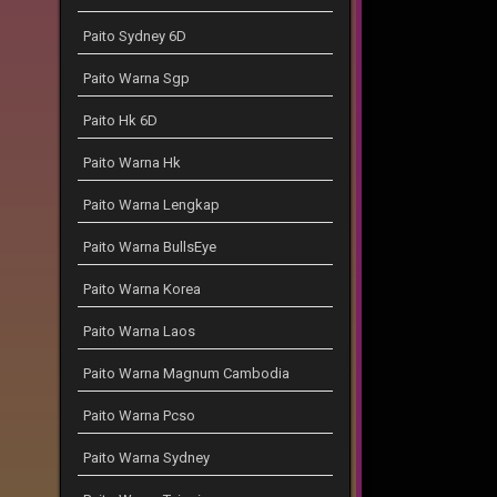
Paito Sydney 6D
Paito Warna Sgp
Paito Hk 6D
Paito Warna Hk
Paito Warna Lengkap
Paito Warna BullsEye
Paito Warna Korea
Paito Warna Laos
Paito Warna Magnum Cambodia
Paito Warna Pcso
Paito Warna Sydney