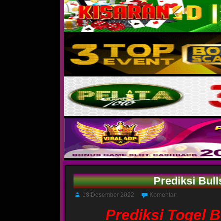
Prediksi Bul
18 Desember 2022
Komentar
Prediksi Togel 