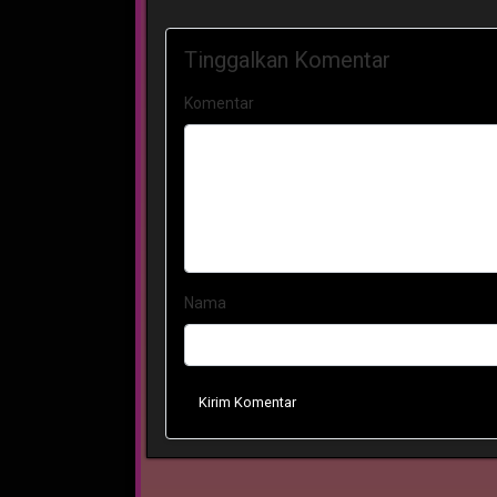
Tinggalkan Komentar
Komentar
Nama
Kirim Komentar