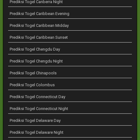
Prediksi Togel Canberra Night
Prediksi Togel Caribbean Evening
Prediksi Togel Caribbean Midday
Prediksi Togel Caribbean Sunset
Prediksi Togel Chengdu Day
Prediksi Togel Chengdu Night
Prediksi Togel Chinapools
Prediksi Togel Colombus
Prediksi Togel Connecticut Day
Prediksi Togel Connecticut Night
Prediksi Togel Delaware Day
Prediksi Togel Delaware Night