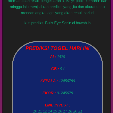
memacu dari result pengeluaran
pools kemaren dan
Bulls Eye
minggu lalu menjadikan prediksi yang jitu dan akurat untuk
mencari angka togel yang akan result hari ini
ikuti prediksi Bulls Eye Senin di bawah ini
PREDIKSI TOGEL HARI INI
AI :
1479
CB :
9 /
KEPALA :
12456789
EKOR :
01245678
LINE INVEST :
10 11 12 14 15 16 17 18 20 21