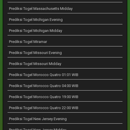
Prediksi Togel Massachusetts Midday
Prediksi Togel Michigan Evening
Prediksi Togel Michigan Midday
Prediksi Togel Miramar
Prediksi Togel Missouri Evening
Prediksi Togel Missouri Midday
Prediksi Togel Morocco Quatro 01:01 WIB
Prediksi Togel Morocco Quatro 04:00 WIB
Prediksi Togel Morocco Quatro 19:00 WIB
Prediksi Togel Morocco Quatro 22:00 WIB
Prediksi Togel New Jersey Evening
Prediksi Togel New Jersey Midday