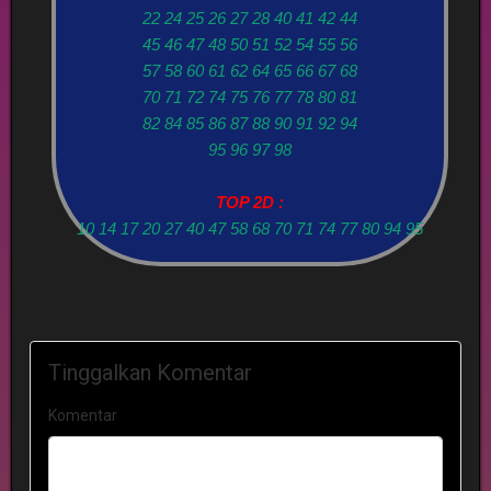
22 24 25 26 27 28 40 41 42 44
45 46 47 48 50 51 52 54 55 56
57 58 60 61 62 64 65 66 67 68
70 71 72 74 75 76 77 78 80 81
82 84 85 86 87 88 90 91 92 94
95 96 97 98
TOP 2D :
10 14 17 20 27 40 47 58 68 70 71 74 77 80 94 95
Tinggalkan Komentar
Komentar