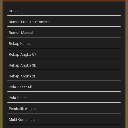
BBFS
Rumus Prediksi Otomatis
Rumus Manual
Rekap Kumat
Rekap Angka CT
Rekap Angka 3D
Rekap Angka 2D
Pola Dasar All
Pola Dasar
Pembalik Angka
Multi Kombinasi