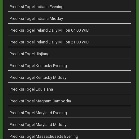
Prediksi Togel Indiana Evening
Prediksi Togel Indiana Midday
Prediksi Togel Ireland Daily Million 04:00 WIB
Prediksi Togel Ireland Daily Million 21:00 WIB
Prediksi Togel Jinjiang
Prediksi Togel Kentucky Evening
Prediksi Togel Kentucky Midday
Prediksi Togel Louisiana
Prediksi Togel Magnum Cambodia
Prediksi Togel Maryland Evening
Prediksi Togel Maryland Midday
Prediksi Togel Massachusetts Evening