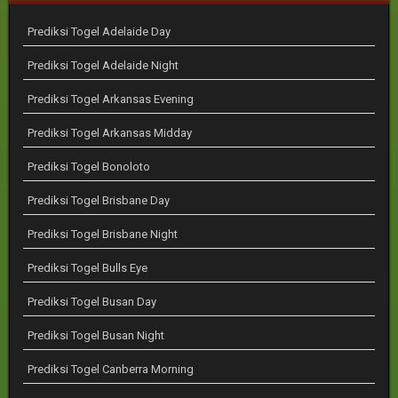
Prediksi Togel Adelaide Day
Prediksi Togel Adelaide Night
Prediksi Togel Arkansas Evening
Prediksi Togel Arkansas Midday
Prediksi Togel Bonoloto
Prediksi Togel Brisbane Day
Prediksi Togel Brisbane Night
Prediksi Togel Bulls Eye
Prediksi Togel Busan Day
Prediksi Togel Busan Night
Prediksi Togel Canberra Morning