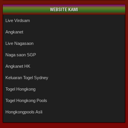
WEBSITE KAMI
Live Virdsam
Angkanet
Live Nagasaon
Naga saon SGP
Angkanet HK
Keluaran Togel Sydney
Togel Hongkong
Togel Hongkong Pools
Hongkongpools Asli