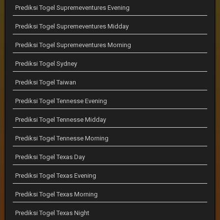
Prediksi Togel Supremeventures Evening
Prediksi Togel Supremeventures Midday
Prediksi Togel Supremeventures Morning
Prediksi Togel Sydney
Prediksi Togel Taiwan
Prediksi Togel Tennesse Evening
Prediksi Togel Tennesse Midday
Prediksi Togel Tennesse Morning
Prediksi Togel Texas Day
Prediksi Togel Texas Evening
Prediksi Togel Texas Morning
Prediksi Togel Texas Night