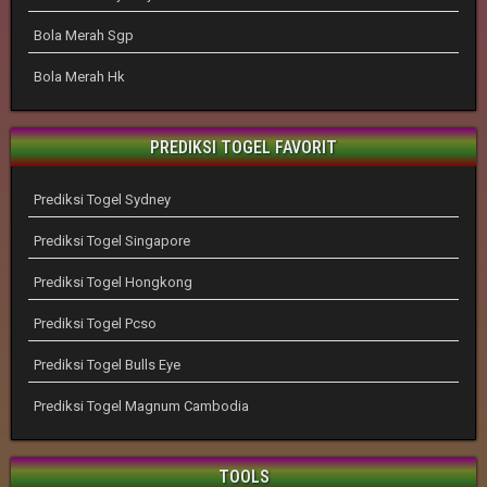
Bola Merah Sgp
Bola Merah Hk
PREDIKSI TOGEL FAVORIT
Prediksi Togel Sydney
Prediksi Togel Singapore
Prediksi Togel Hongkong
Prediksi Togel Pcso
Prediksi Togel Bulls Eye
Prediksi Togel Magnum Cambodia
TOOLS