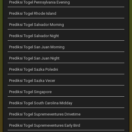
Prediksi Togel Pennsylvania Evening
Prediksi Togel Rhode Island
Prediksi Togel Salvador Morning
Prediksi Togel Salvador Night
Prediksi Togel San Juan Morning
Prediksi Togel San Juan Night
Prediksi Togel Sazka Poledni
Prediksi Togel Sazka Vecer
Prediksi Togel Singapore
Prediksi Togel South Carolina Midday
Prediksi Togel Supremeventures Drivetime
Prediksi Togel Supremeventures Early Bird