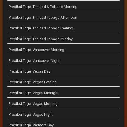
Prediksi Togel Trinidad & Tobago Morning
Prediksi Togel Trinidad Tobago Afternoon
Prediksi Togel Trinidad Tobago Evening
Prediksi Togel Trinidad Tobago Midday
Prediksi Togel Vancouver Morning
Prediksi Togel Vancouver Night
Prediksi Togel Vegas Day
Prediksi Togel Vegas Evening
Prediksi Togel Vegas Midnight
Prediksi Togel Vegas Morning
Prediksi Togel Vegas Night
Prediksi Togel Vermont Day