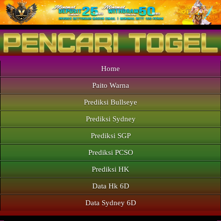
Home
Paito Warna
Prediksi Bullseye
Prediksi Sydney
Prediksi SGP
Prediksi PCSO
Prediksi HK
Data Hk 6D
Data Sydney 6D