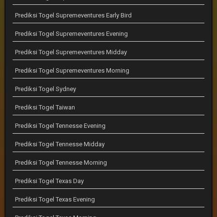
Prediksi Togel Supremeventures Early Bird
Prediksi Togel Supremeventures Evening
Prediksi Togel Supremeventures Midday
Prediksi Togel Supremeventures Morning
Prediksi Togel Sydney
Prediksi Togel Taiwan
Prediksi Togel Tennesse Evening
Prediksi Togel Tennesse Midday
Prediksi Togel Tennesse Morning
Prediksi Togel Texas Day
Prediksi Togel Texas Evening