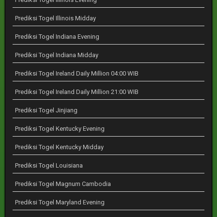
Prediksi Togel Illinois Midday
Prediksi Togel Indiana Evening
Prediksi Togel Indiana Midday
Prediksi Togel Ireland Daily Million 04:00 WIB
Prediksi Togel Ireland Daily Million 21:00 WIB
Prediksi Togel Jinjiang
Prediksi Togel Kentucky Evening
Prediksi Togel Kentucky Midday
Prediksi Togel Louisiana
Prediksi Togel Magnum Cambodia
Prediksi Togel Maryland Evening