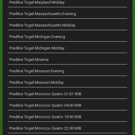
Prediksi Togel Maryland Midday
Prediksi Togel Massachusetts Evening
Prediksi Togel Massachusetts Midday
Prediksi Togel Michigan Evening
Prediksi Togel Michigan Midday
Prediksi Togel Miramar
Prediksi Togel Missouri Evening
Prediksi Togel Missouri Midday
Prediksi Togel Morocco Quatro 01:01 WIB
Prediksi Togel Morocco Quatro 04:00 WIB
Prediksi Togel Morocco Quatro 19:00 WIB
Prediksi Togel Morocco Quatro 22:00 WIB