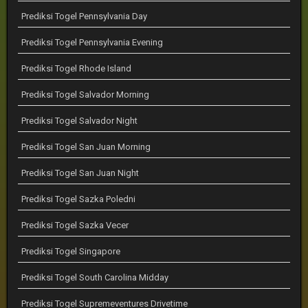
Prediksi Togel Pennsylvania Day
Prediksi Togel Pennsylvania Evening
Prediksi Togel Rhode Island
Prediksi Togel Salvador Morning
Prediksi Togel Salvador Night
Prediksi Togel San Juan Morning
Prediksi Togel San Juan Night
Prediksi Togel Sazka Poledni
Prediksi Togel Sazka Vecer
Prediksi Togel Singapore
Prediksi Togel South Carolina Midday
Prediksi Togel Supremeventures Drivetime