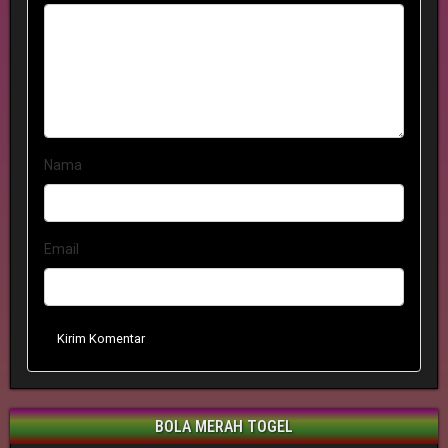
Nama
Email
Kirim Komentar
BOLA MERAH TOGEL