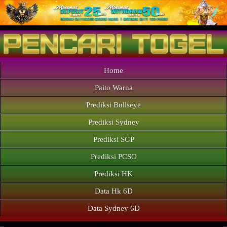
Home
Paito Warna
Prediksi Bullseye
Prediksi Sydney
Prediksi SGP
Prediksi PCSO
Prediksi HK
Data Hk 6D
Data Sydney 6D