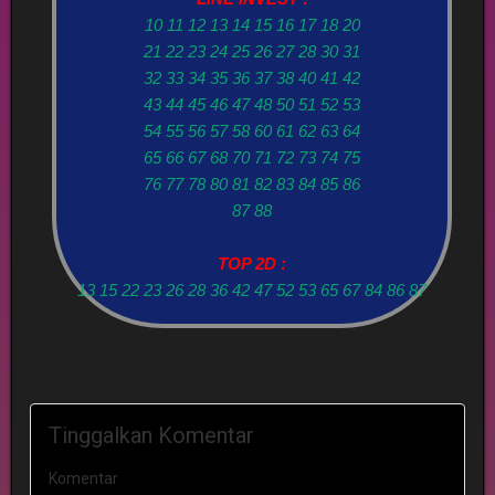
10 11 12 13 14 15 16 17 18 20
21 22 23 24 25 26 27 28 30 31
32 33 34 35 36 37 38 40 41 42
43 44 45 46 47 48 50 51 52 53
54 55 56 57 58 60 61 62 63 64
65 66 67 68 70 71 72 73 74 75
76 77 78 80 81 82 83 84 85 86
87 88
TOP 2D :
13 15 22 23 26 28 36 42 47 52 53 65 67 84 86 87
Tinggalkan Komentar
Komentar