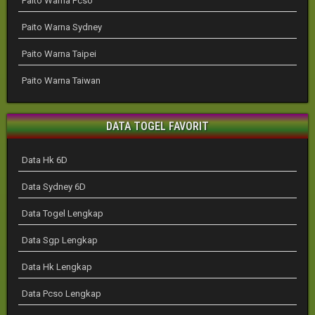
Paito Warna Pcso
Paito Warna Sydney
Paito Warna Taipei
Paito Warna Taiwan
DATA TOGEL FAVORIT
Data Hk 6D
Data Sydney 6D
Data Togel Lengkap
Data Sgp Lengkap
Data Hk Lengkap
Data Pcso Lengkap