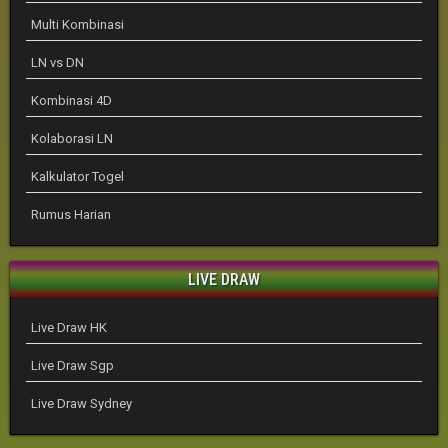
Multi Kombinasi
LN vs DN
Kombinasi 4D
Kolaborasi LN
Kalkulator Togel
Rumus Harian
LIVE DRAW
Live Draw HK
Live Draw Sgp
Live Draw Sydney