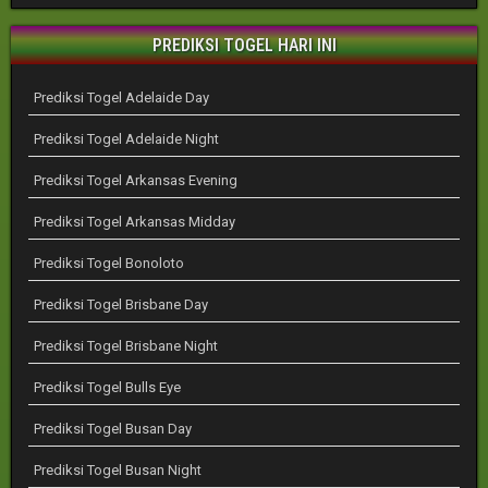
PREDIKSI TOGEL HARI INI
Prediksi Togel Adelaide Day
Prediksi Togel Adelaide Night
Prediksi Togel Arkansas Evening
Prediksi Togel Arkansas Midday
Prediksi Togel Bonoloto
Prediksi Togel Brisbane Day
Prediksi Togel Brisbane Night
Prediksi Togel Bulls Eye
Prediksi Togel Busan Day
Prediksi Togel Busan Night