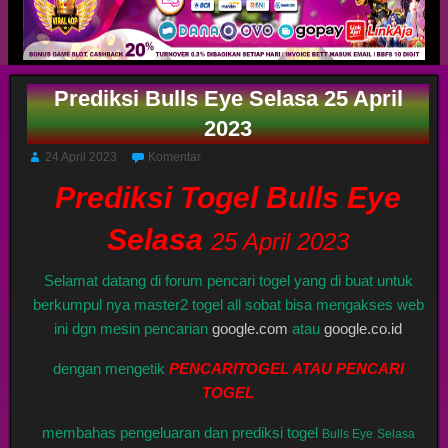
Prediksi Bulls Eye Selasa 25 April
2023
24 April 2023
Komentar
Prediksi Togel Bulls Eye
Selasa
25 April 2023
Selamat datang di forum pencari togel yang di buat untuk
berkumpul nya master2 togel all sobat bisa mengakses web
ini dgn mesin pencarian
google.com
atau
google.co.id
dengan mengetik
PENCARITOGEL ATAU PENCARI
TOGEL
membahas pengeluaran dan prediksi togel
Bulls Eye
Selasa