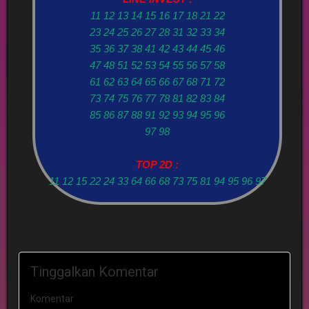
11 12 13 14 15 16 17 18 21 22
23 24 25 26 27 28 31 32 33 34
35 36 37 38 41 42 43 44 45 46
47 48 51 52 53 54 55 56 57 58
61 62 63 64 65 66 67 68 71 72
73 74 75 76 77 78 81 82 83 84
85 86 87 88 91 92 93 94 95 96
97 98
TOP 2D :
11 12 15 22 24 33 64 66 68 73 75 81 94 95 96 97
Tinggalkan Komentar
Komentar