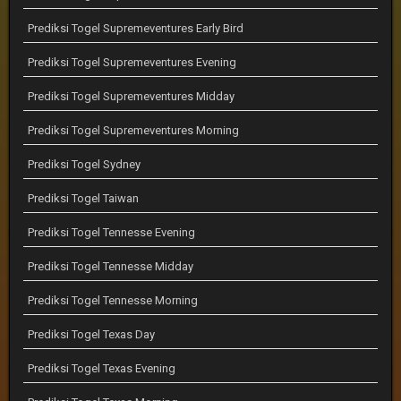
Prediksi Togel Supremeventures Early Bird
Prediksi Togel Supremeventures Evening
Prediksi Togel Supremeventures Midday
Prediksi Togel Supremeventures Morning
Prediksi Togel Sydney
Prediksi Togel Taiwan
Prediksi Togel Tennesse Evening
Prediksi Togel Tennesse Midday
Prediksi Togel Tennesse Morning
Prediksi Togel Texas Day
Prediksi Togel Texas Evening