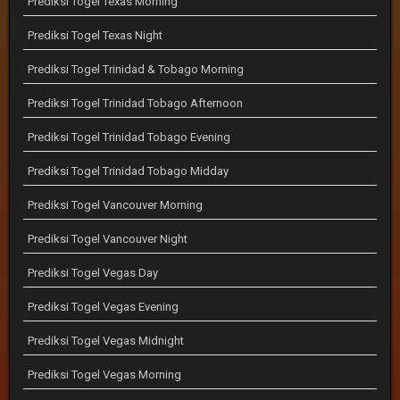
Prediksi Togel Texas Morning
Prediksi Togel Texas Night
Prediksi Togel Trinidad & Tobago Morning
Prediksi Togel Trinidad Tobago Afternoon
Prediksi Togel Trinidad Tobago Evening
Prediksi Togel Trinidad Tobago Midday
Prediksi Togel Vancouver Morning
Prediksi Togel Vancouver Night
Prediksi Togel Vegas Day
Prediksi Togel Vegas Evening
Prediksi Togel Vegas Midnight
Prediksi Togel Vegas Morning