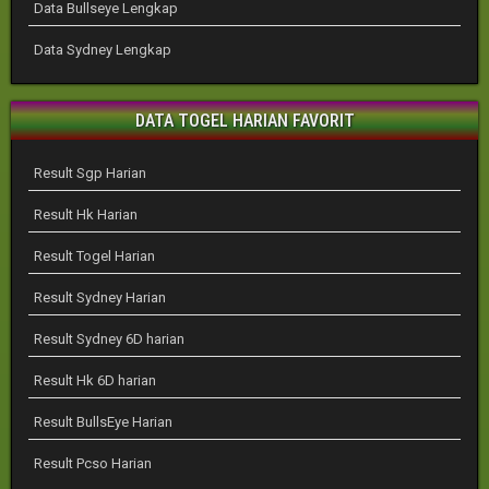
Data Bullseye Lengkap
Data Sydney Lengkap
DATA TOGEL HARIAN FAVORIT
Result Sgp Harian
Result Hk Harian
Result Togel Harian
Result Sydney Harian
Result Sydney 6D harian
Result Hk 6D harian
Result BullsEye Harian
Result Pcso Harian