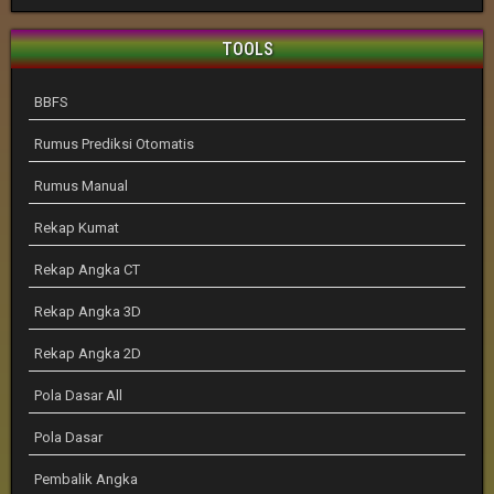
TOOLS
BBFS
Rumus Prediksi Otomatis
Rumus Manual
Rekap Kumat
Rekap Angka CT
Rekap Angka 3D
Rekap Angka 2D
Pola Dasar All
Pola Dasar
Pembalik Angka