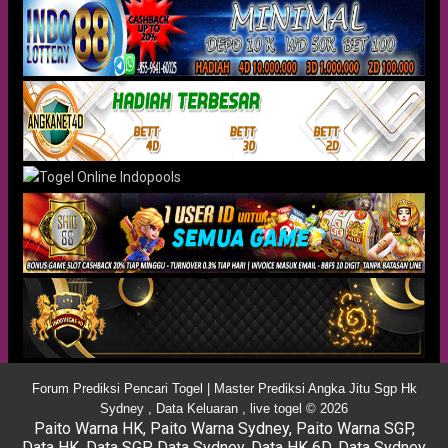
Forum Prediksi Pencari Togel | Master Prediksi Angka Jitu Sgp Hk
Sydney , Data Keluaran , live togel © 2026
Paito Warna HK
,
Paito Warna Sydney
,
Paito Warna SGP
,
Data HK
,
Data SGP
,
Data Sydney
,
Data HK 6D
,
Data Sydney