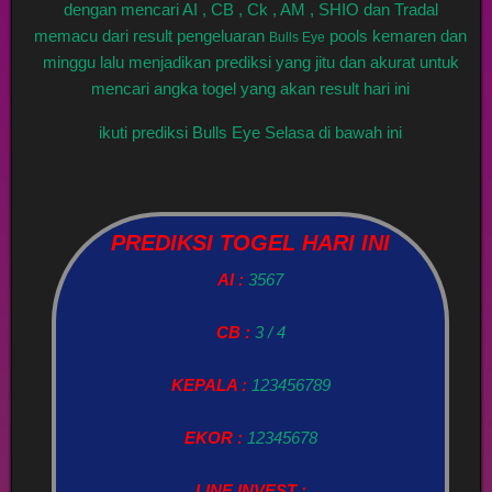
dengan mencari AI , CB , Ck , AM , SHIO dan Tradal
memacu dari result pengeluaran
pools kemaren dan
Bulls Eye
minggu lalu menjadikan prediksi yang jitu dan akurat untuk
mencari angka togel yang akan result hari ini
ikuti prediksi Bulls Eye Selasa di bawah ini
PREDIKSI TOGEL HARI INI
AI :
3567
CB :
3 / 4
KEPALA :
123456789
EKOR :
12345678
LINE INVEST :