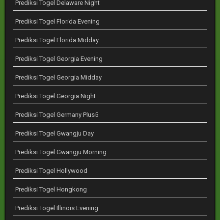
Prediksi Togel Delaware Night
Prediksi Togel Florida Evening
Prediksi Togel Florida Midday
Prediksi Togel Georgia Evening
Prediksi Togel Georgia Midday
Prediksi Togel Georgia Night
Prediksi Togel Germany Plus5
Prediksi Togel Gwangju Day
Prediksi Togel Gwangju Morning
Prediksi Togel Hollywood
Prediksi Togel Hongkong
Prediksi Togel Illinois Evening