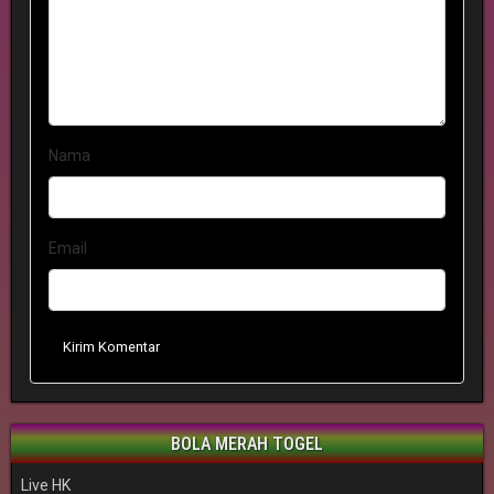
Nama
Email
Kirim Komentar
BOLA MERAH TOGEL
Live HK