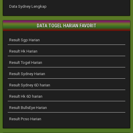
Data Sydney Lengkap
DATA TOGEL HARIAN FAVORIT
Result Sgp Harian
Result Hk Harian
Result Togel Harian
Result Sydney Harian
Result Sydney 6D harian
Result Hk 6D harian
Result BullsEye Harian
Result Pcso Harian