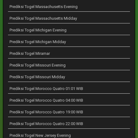
Prediksi Togel Massachusetts Evening
Prediksi Togel Massachusetts Midday
Prediksi Togel Michigan Evening
Prediksi Togel Michigan Midday
Prediksi Togel Miramar
Prediksi Togel Missouri Evening
Prediksi Togel Missouri Midday
Prediksi Togel Morocco Quatro 01:01 WIB
Prediksi Togel Morocco Quatro 04:00 WIB
Prediksi Togel Morocco Quatro 19:00 WIB
Prediksi Togel Morocco Quatro 22:00 WIB
Prediksi Togel New Jersey Evening