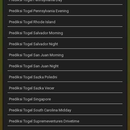
Prediksi Togel Pennsylvania Evening
Prediksi Togel Rhode Island
Prediksi Togel Salvador Morning
Prediksi Togel Salvador Night
Prediksi Togel San Juan Morning
Prediksi Togel San Juan Night
Prediksi Togel Sazka Poledni
Prediksi Togel Sazka Vecer
Prediksi Togel Singapore
Prediksi Togel South Carolina Midday
Prediksi Togel Supremeventures Drivetime