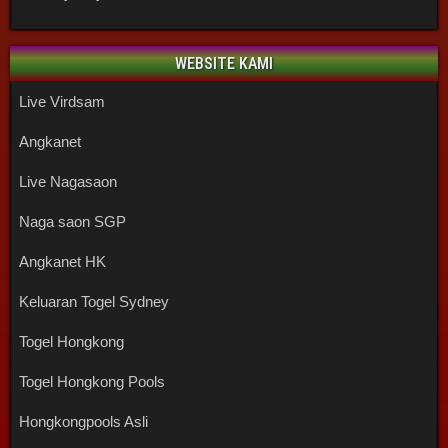
WEBSITE KAMI
Live Virdsam
Angkanet
Live Nagasaon
Naga saon SGP
Angkanet HK
Keluaran Togel Sydney
Togel Hongkong
Togel Hongkong Pools
Hongkongpools Asli