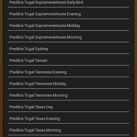
Prediksi Togel Supremeventures Early Bird
Prediksi Togel Supremeventures Evening
Prediksi Togel Supremeventures Midday
Prediksi Togel Supremeventures Morning
Prediksi Togel Sydney
Prediksi Togel Taiwan
Prediksi Togel Tennesse Evening
Prediksi Togel Tennesse Midday
Prediksi Togel Tennesse Morning
Prediksi Togel Texas Day
Prediksi Togel Texas Evening
Prediksi Togel Texas Morning