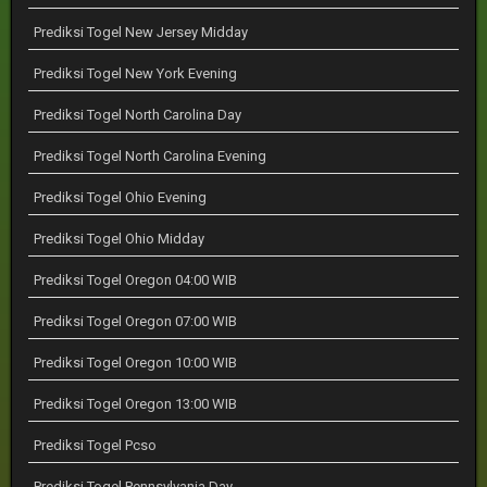
Prediksi Togel New Jersey Midday
Prediksi Togel New York Evening
Prediksi Togel North Carolina Day
Prediksi Togel North Carolina Evening
Prediksi Togel Ohio Evening
Prediksi Togel Ohio Midday
Prediksi Togel Oregon 04:00 WIB
Prediksi Togel Oregon 07:00 WIB
Prediksi Togel Oregon 10:00 WIB
Prediksi Togel Oregon 13:00 WIB
Prediksi Togel Pcso
Prediksi Togel Pennsylvania Day