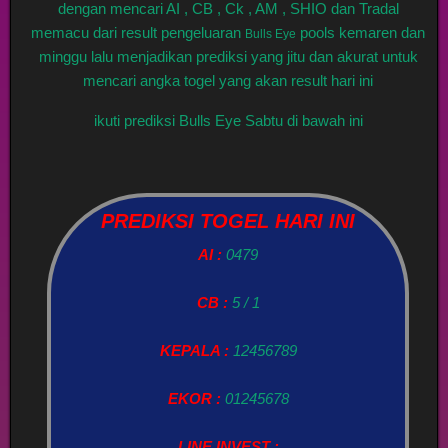
dengan mencari AI , CB , Ck , AM , SHIO dan Tradal
memacu dari result pengeluaran
pools kemaren dan
Bulls Eye
minggu lalu menjadikan prediksi yang jitu dan akurat untuk
mencari angka togel yang akan result hari ini
ikuti prediksi Bulls Eye Sabtu di bawah ini
PREDIKSI TOGEL HARI INI
AI :
0479
CB :
5 / 1
KEPALA :
12456789
EKOR :
01245678
LINE INVEST :