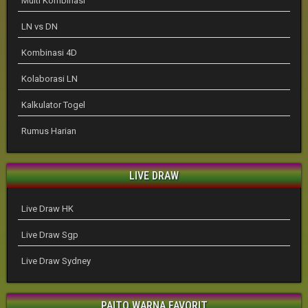
Multi Kombinasi
LN vs DN
Kombinasi 4D
Kolaborasi LN
Kalkulator Togel
Rumus Harian
LIVE DRAW
Live Draw HK
Live Draw Sgp
Live Draw Sydney
PAITO WARNA FAVORIT