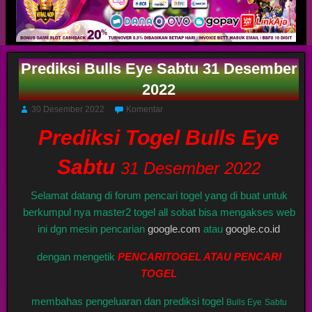
Prediksi Bulls Eye Sabtu 31 Desember
2022
30 Desember 2022
Komentar
Prediksi Togel Bulls Eye
Sabtu
31 Desember 2022
Selamat datang di forum pencari togel yang di buat untuk
berkumpul nya master2 togel all sobat bisa mengakses web
ini dgn mesin pencarian
google.com
atau
google.co.id
dengan mengetik
PENCARITOGEL ATAU PENCARI
TOGEL
membahas pengeluaran dan prediksi togel
Bulls Eye
Sabtu