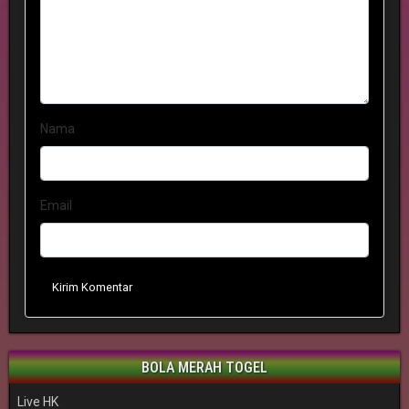
Nama
Email
Kirim Komentar
BOLA MERAH TOGEL
Live HK