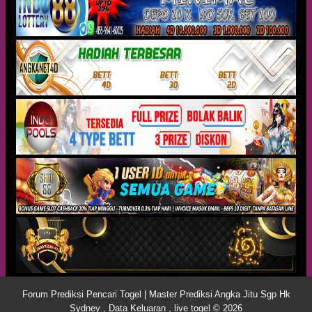
Forum Prediksi Pencari Togel | Master Prediksi Angka Jitu Sgp Hk
Sydney , Data Keluaran , live togel © 2026