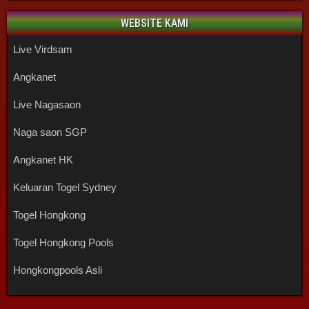
WEBSITE KAMI
Live Virdsam
Angkanet
Live Nagasaon
Naga saon SGP
Angkanet HK
Keluaran Togel Sydney
Togel Hongkong
Togel Hongkong Pools
Hongkongpools Asli