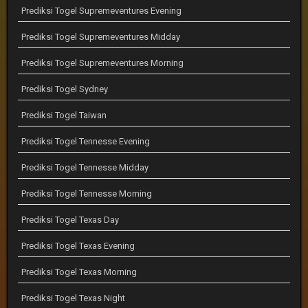
Prediksi Togel Supremeventures Evening
Prediksi Togel Supremeventures Midday
Prediksi Togel Supremeventures Morning
Prediksi Togel Sydney
Prediksi Togel Taiwan
Prediksi Togel Tennesse Evening
Prediksi Togel Tennesse Midday
Prediksi Togel Tennesse Morning
Prediksi Togel Texas Day
Prediksi Togel Texas Evening
Prediksi Togel Texas Morning
Prediksi Togel Texas Night