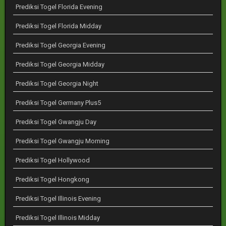
Prediksi Togel Florida Evening
Prediksi Togel Florida Midday
Prediksi Togel Georgia Evening
Prediksi Togel Georgia Midday
Prediksi Togel Georgia Night
Prediksi Togel Germany Plus5
Prediksi Togel Gwangju Day
Prediksi Togel Gwangju Morning
Prediksi Togel Hollywood
Prediksi Togel Hongkong
Prediksi Togel Illinois Evening
Prediksi Togel Illinois Midday