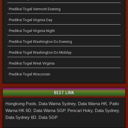
Prediksi Togel Vermont Evening
Prediksi Togel Virginia Day
Prediksi Togel Virginia Night
Prediksi Togel Washington Dc Evening
Prediksi Togel Washington Dc Midday
Prediksi Togel West Virginia
Prediksi Togel Wisconsin
BEST LINK
Hongkong Pools
,
Data Warna Sydney
,
Data Warna HK
,
Paito
Warna HK 6D
,
Data Warna SGP
,
Pencari Hoky
,
Data Sydney
,
Data Sydney 6D
,
Data SGP