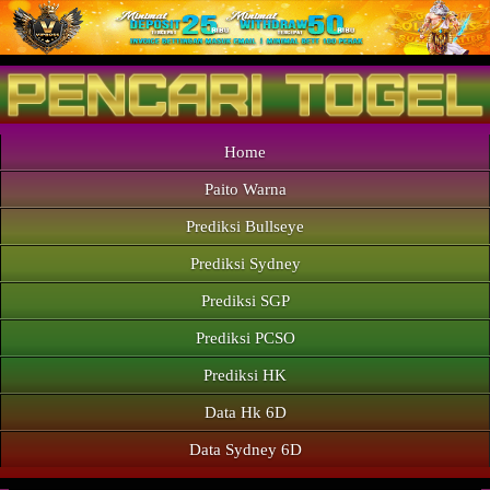
Home
Paito Warna
Prediksi Bullseye
Prediksi Sydney
Prediksi SGP
Prediksi PCSO
Prediksi HK
Data Hk 6D
Data Sydney 6D