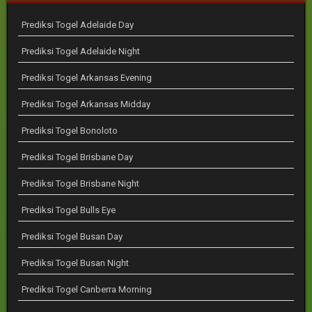
Prediksi Togel Adelaide Day
Prediksi Togel Adelaide Night
Prediksi Togel Arkansas Evening
Prediksi Togel Arkansas Midday
Prediksi Togel Bonoloto
Prediksi Togel Brisbane Day
Prediksi Togel Brisbane Night
Prediksi Togel Bulls Eye
Prediksi Togel Busan Day
Prediksi Togel Busan Night
Prediksi Togel Canberra Morning