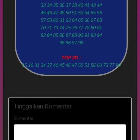
33 34 35 36 37 38 40 41 43 44
45 46 47 48 50 51 53 54 55 56
57 58 60 61 63 64 65 66 67 68
70 71 73 74 75 76 77 78 80 81
83 84 85 86 87 88 90 91 93 94
95 96 97 98
TOP 2D :
15 16 31 34 37 40 45 46 47 50 51 56 60 73 77 90
Tinggalkan Komentar
Komentar