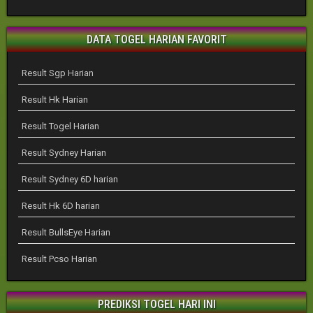
DATA TOGEL HARIAN FAVORIT
Result Sgp Harian
Result Hk Harian
Result Togel Harian
Result Sydney Harian
Result Sydney 6D harian
Result Hk 6D harian
Result BullsEye Harian
Result Pcso Harian
PREDIKSI TOGEL HARI INI