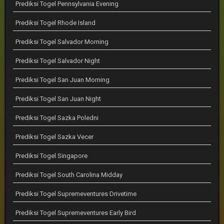
Prediksi Togel Pennsylvania Evening
Prediksi Togel Rhode Island
Prediksi Togel Salvador Morning
Prediksi Togel Salvador Night
Prediksi Togel San Juan Morning
Prediksi Togel San Juan Night
Prediksi Togel Sazka Poledni
Prediksi Togel Sazka Vecer
Prediksi Togel Singapore
Prediksi Togel South Carolina Midday
Prediksi Togel Supremeventures Drivetime
Prediksi Togel Supremeventures Early Bird