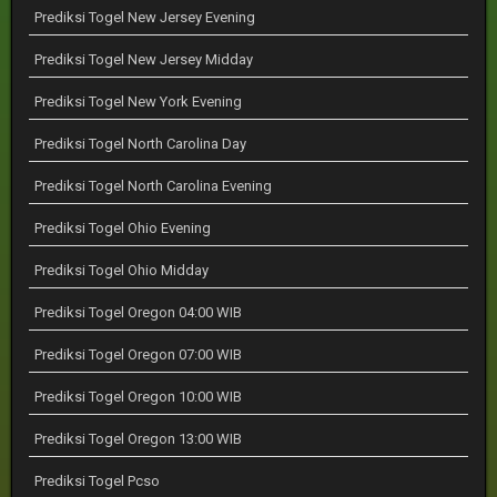
Prediksi Togel New Jersey Evening
Prediksi Togel New Jersey Midday
Prediksi Togel New York Evening
Prediksi Togel North Carolina Day
Prediksi Togel North Carolina Evening
Prediksi Togel Ohio Evening
Prediksi Togel Ohio Midday
Prediksi Togel Oregon 04:00 WIB
Prediksi Togel Oregon 07:00 WIB
Prediksi Togel Oregon 10:00 WIB
Prediksi Togel Oregon 13:00 WIB
Prediksi Togel Pcso