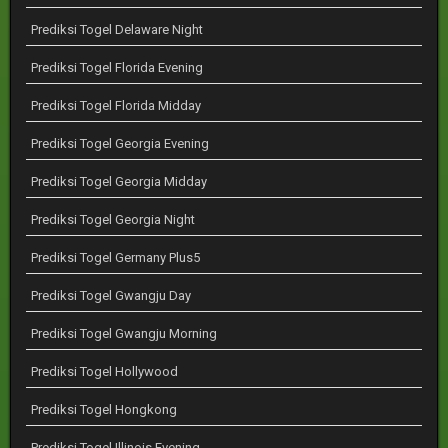
Prediksi Togel Delaware Night
Prediksi Togel Florida Evening
Prediksi Togel Florida Midday
Prediksi Togel Georgia Evening
Prediksi Togel Georgia Midday
Prediksi Togel Georgia Night
Prediksi Togel Germany Plus5
Prediksi Togel Gwangju Day
Prediksi Togel Gwangju Morning
Prediksi Togel Hollywood
Prediksi Togel Hongkong
Prediksi Togel Illinois Evening