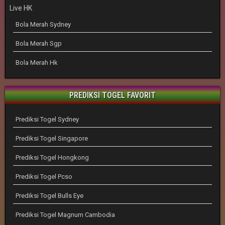
Live HK
Bola Merah Sydney
Bola Merah Sgp
Bola Merah Hk
PREDIKSI TOGEL FAVORIT
Prediksi Togel Sydney
Prediksi Togel Singapore
Prediksi Togel Hongkong
Prediksi Togel Pcso
Prediksi Togel Bulls Eye
Prediksi Togel Magnum Cambodia