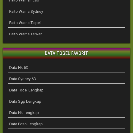
Paito Warna Pcso
Paito Warna Sydney
Paito Warna Taipei
Paito Warna Taiwan
DATA TOGEL FAVORIT
Data Hk 6D
Data Sydney 6D
Data Togel Lengkap
Data Sgp Lengkap
Data Hk Lengkap
Data Pcso Lengkap