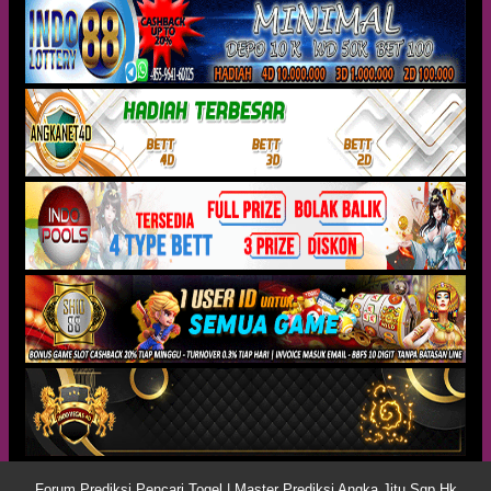
Forum Prediksi Pencari Togel | Master Prediksi Angka Jitu Sgp Hk