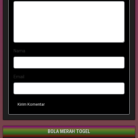
Nama
Email
Kirim Komentar
BOLA MERAH TOGEL