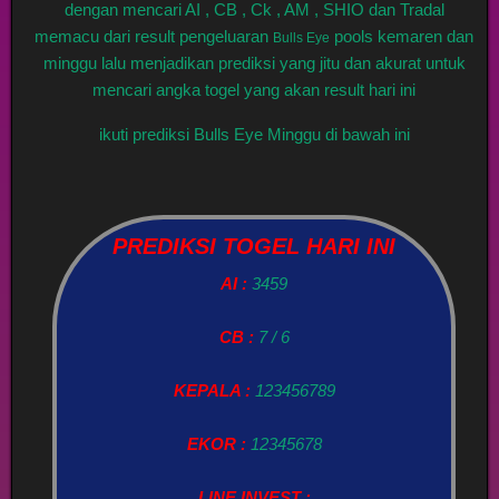
dengan mencari AI , CB , Ck , AM , SHIO dan Tradal
memacu dari result pengeluaran
pools kemaren dan
Bulls Eye
minggu lalu menjadikan prediksi yang jitu dan akurat untuk
mencari angka togel yang akan result hari ini
ikuti prediksi Bulls Eye Minggu di bawah ini
PREDIKSI TOGEL HARI INI
AI :
3459
CB :
7 / 6
KEPALA :
123456789
EKOR :
12345678
LINE INVEST :