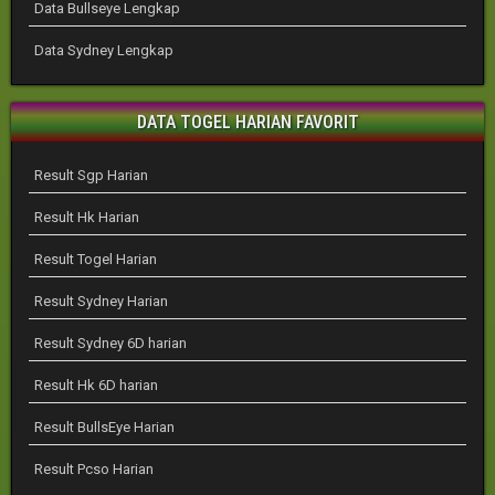
Data Bullseye Lengkap
Data Sydney Lengkap
DATA TOGEL HARIAN FAVORIT
Result Sgp Harian
Result Hk Harian
Result Togel Harian
Result Sydney Harian
Result Sydney 6D harian
Result Hk 6D harian
Result BullsEye Harian
Result Pcso Harian