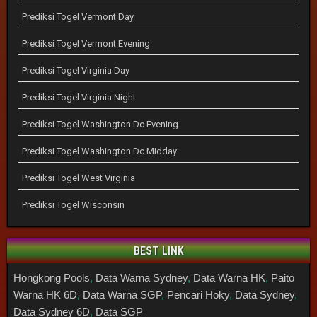
Prediksi Togel Vermont Day
Prediksi Togel Vermont Evening
Prediksi Togel Virginia Day
Prediksi Togel Virginia Night
Prediksi Togel Washington Dc Evening
Prediksi Togel Washington Dc Midday
Prediksi Togel West Virginia
Prediksi Togel Wisconsin
BEST LINK
Hongkong Pools
,
Data Warna Sydney
,
Data Warna HK
,
Paito
Warna HK 6D
,
Data Warna SGP
,
Pencari Hoky
,
Data Sydney
,
Data Sydney 6D
,
Data SGP