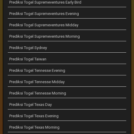
Prediksi Togel Supremeventures Early Bird
Prediksi Togel Supremeventures Evening
Prediksi Togel Supremeventures Midday
Prediksi Togel Supremeventures Morning
Prediksi Togel Sydney
Prediksi Togel Taiwan
Prediksi Togel Tennesse Evening
Prediksi Togel Tennesse Midday
Prediksi Togel Tennesse Morning
Prediksi Togel Texas Day
Prediksi Togel Texas Evening
Prediksi Togel Texas Morning