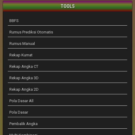
TOOLS
BBFS
Rumus Prediksi Otomatis
Rumus Manual
Rekap Kumat
Rekap Angka CT
Rekap Angka 3D
Rekap Angka 2D
Pola Dasar All
Pola Dasar
Pembalik Angka