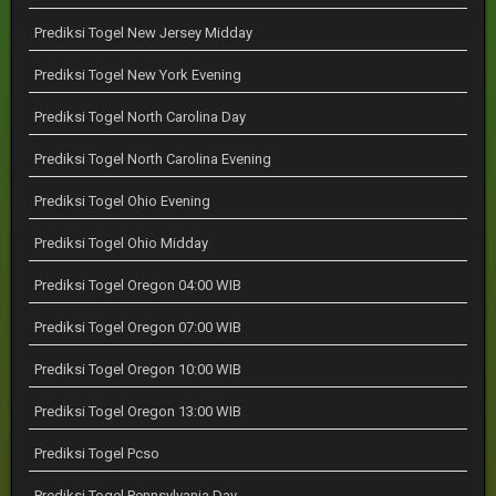
Prediksi Togel New Jersey Midday
Prediksi Togel New York Evening
Prediksi Togel North Carolina Day
Prediksi Togel North Carolina Evening
Prediksi Togel Ohio Evening
Prediksi Togel Ohio Midday
Prediksi Togel Oregon 04:00 WIB
Prediksi Togel Oregon 07:00 WIB
Prediksi Togel Oregon 10:00 WIB
Prediksi Togel Oregon 13:00 WIB
Prediksi Togel Pcso
Prediksi Togel Pennsylvania Day