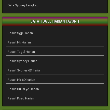
Data Sydney Lengkap
DATA TOGEL HARIAN FAVORIT
Result Sgp Harian
Result Hk Harian
Result Togel Harian
Result Sydney Harian
Result Sydney 6D harian
Result Hk 6D harian
Result BullsEye Harian
Result Pcso Harian