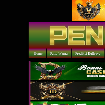
Home
Paito Warna
Prediksi Bullseye