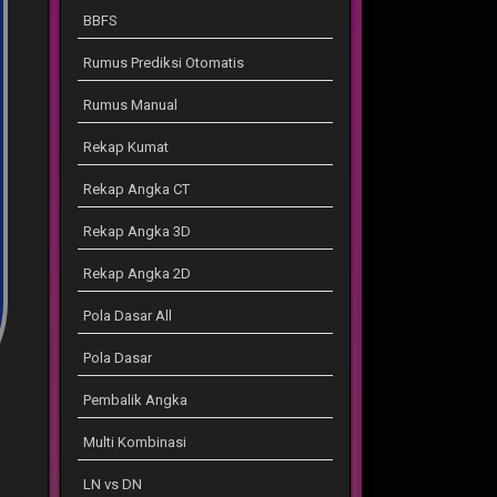
BBFS
Rumus Prediksi Otomatis
Rumus Manual
Rekap Kumat
Rekap Angka CT
Rekap Angka 3D
Rekap Angka 2D
Pola Dasar All
Pola Dasar
Pembalik Angka
Multi Kombinasi
LN vs DN