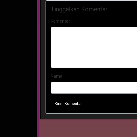
Tinggalkan Komentar
Komentar
Nama
Kirim Komentar