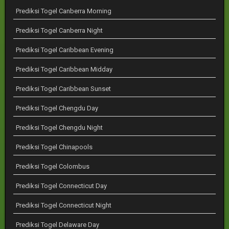
Prediksi Togel Canberra Morning
Prediksi Togel Canberra Night
Prediksi Togel Caribbean Evening
Prediksi Togel Caribbean Midday
Prediksi Togel Caribbean Sunset
Prediksi Togel Chengdu Day
Prediksi Togel Chengdu Night
Prediksi Togel Chinapools
Prediksi Togel Colombus
Prediksi Togel Connecticut Day
Prediksi Togel Connecticut Night
Prediksi Togel Delaware Day