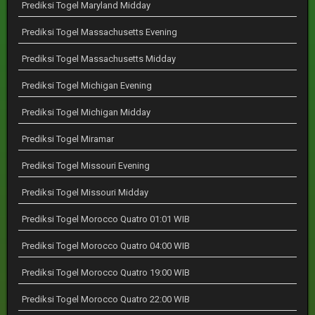
Prediksi Togel Maryland Midday
Prediksi Togel Massachusetts Evening
Prediksi Togel Massachusetts Midday
Prediksi Togel Michigan Evening
Prediksi Togel Michigan Midday
Prediksi Togel Miramar
Prediksi Togel Missouri Evening
Prediksi Togel Missouri Midday
Prediksi Togel Morocco Quatro 01:01 WIB
Prediksi Togel Morocco Quatro 04:00 WIB
Prediksi Togel Morocco Quatro 19:00 WIB
Prediksi Togel Morocco Quatro 22:00 WIB