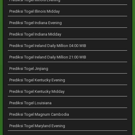
Prediksi Togel Illinois Midday
Prediksi Togel Indiana Evening
Prediksi Togel Indiana Midday
Prediksi Togel Ireland Daily Million 04:00 WIB
Prediksi Togel Ireland Daily Million 21:00 WIB
Prediksi Togel Jinjiang
Prediksi Togel Kentucky Evening
Prediksi Togel Kentucky Midday
Prediksi Togel Louisiana
Prediksi Togel Magnum Cambodia
Prediksi Togel Maryland Evening