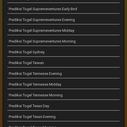
Prediksi Togel Supremeventures Early Bird
Prediksi Togel Supremeventures Evening
Prediksi Togel Supremeventures Midday
Prediksi Togel Supremeventures Morning
Prediksi Togel Sydney
Prediksi Togel Taiwan
Prediksi Togel Tennesse Evening
Prediksi Togel Tennesse Midday
Prediksi Togel Tennesse Morning
Prediksi Togel Texas Day
Prediksi Togel Texas Evening