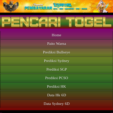
Home
Paito Warna
Prediksi Bullseye
Prediksi Sydney
Prediksi SGP
Prediksi PCSO
Prediksi HK
Data Hk 6D
Data Sydney 6D