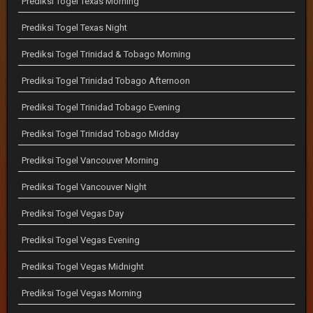
Prediksi Togel Texas Morning
Prediksi Togel Texas Night
Prediksi Togel Trinidad & Tobago Morning
Prediksi Togel Trinidad Tobago Afternoon
Prediksi Togel Trinidad Tobago Evening
Prediksi Togel Trinidad Tobago Midday
Prediksi Togel Vancouver Morning
Prediksi Togel Vancouver Night
Prediksi Togel Vegas Day
Prediksi Togel Vegas Evening
Prediksi Togel Vegas Midnight
Prediksi Togel Vegas Morning