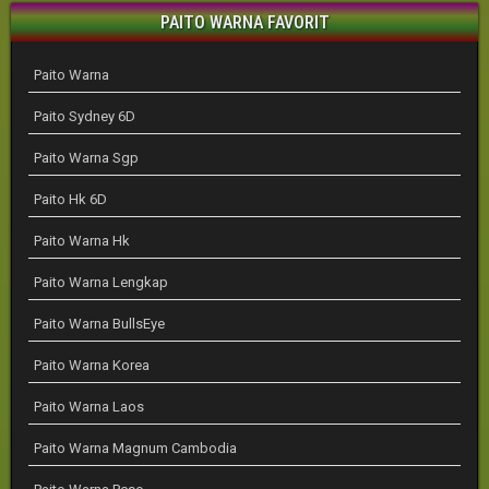
PAITO WARNA FAVORIT
Paito Warna
Paito Sydney 6D
Paito Warna Sgp
Paito Hk 6D
Paito Warna Hk
Paito Warna Lengkap
Paito Warna BullsEye
Paito Warna Korea
Paito Warna Laos
Paito Warna Magnum Cambodia