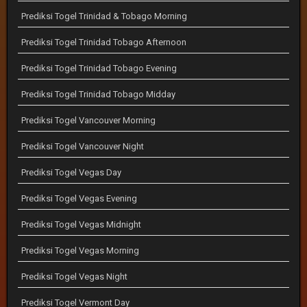
Prediksi Togel Trinidad & Tobago Morning
Prediksi Togel Trinidad Tobago Afternoon
Prediksi Togel Trinidad Tobago Evening
Prediksi Togel Trinidad Tobago Midday
Prediksi Togel Vancouver Morning
Prediksi Togel Vancouver Night
Prediksi Togel Vegas Day
Prediksi Togel Vegas Evening
Prediksi Togel Vegas Midnight
Prediksi Togel Vegas Morning
Prediksi Togel Vegas Night
Prediksi Togel Vermont Day