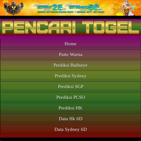
Home
Paito Warna
Prediksi Bullseye
Prediksi Sydney
Prediksi SGP
Prediksi PCSO
Prediksi HK
Data Hk 6D
Data Sydney 6D