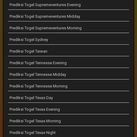
Prediksi Togel Supremeventures Evening
Prediksi Togel Supremeventures Midday
Prediksi Togel Supremeventures Morning
Prediksi Togel Sydney
Prediksi Togel Taiwan
Prediksi Togel Tennesse Evening
Prediksi Togel Tennesse Midday
Prediksi Togel Tennesse Morning
Prediksi Togel Texas Day
Prediksi Togel Texas Evening
Prediksi Togel Texas Morning
Prediksi Togel Texas Night