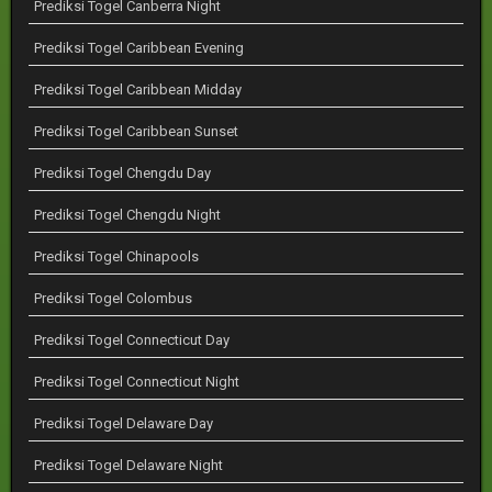
Prediksi Togel Canberra Night
Prediksi Togel Caribbean Evening
Prediksi Togel Caribbean Midday
Prediksi Togel Caribbean Sunset
Prediksi Togel Chengdu Day
Prediksi Togel Chengdu Night
Prediksi Togel Chinapools
Prediksi Togel Colombus
Prediksi Togel Connecticut Day
Prediksi Togel Connecticut Night
Prediksi Togel Delaware Day
Prediksi Togel Delaware Night