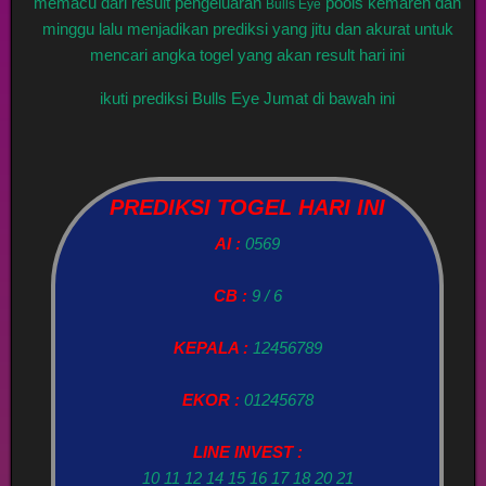
memacu dari result pengeluaran
pools kemaren dan
Bulls Eye
minggu lalu menjadikan prediksi yang jitu dan akurat untuk
mencari angka togel yang akan result hari ini
ikuti prediksi Bulls Eye Jumat di bawah ini
PREDIKSI TOGEL HARI INI
AI :
0569
CB :
9 / 6
KEPALA :
12456789
EKOR :
01245678
LINE INVEST :
10 11 12 14 15 16 17 18 20 21