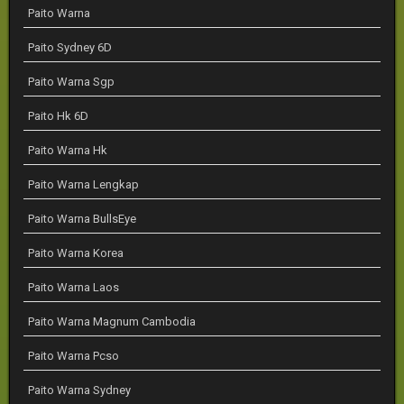
Paito Warna
Paito Sydney 6D
Paito Warna Sgp
Paito Hk 6D
Paito Warna Hk
Paito Warna Lengkap
Paito Warna BullsEye
Paito Warna Korea
Paito Warna Laos
Paito Warna Magnum Cambodia
Paito Warna Pcso
Paito Warna Sydney