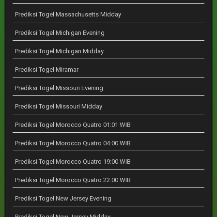
Prediksi Togel Massachusetts Midday
Prediksi Togel Michigan Evening
Prediksi Togel Michigan Midday
Prediksi Togel Miramar
Prediksi Togel Missouri Evening
Prediksi Togel Missouri Midday
Prediksi Togel Morocco Quatro 01:01 WIB
Prediksi Togel Morocco Quatro 04:00 WIB
Prediksi Togel Morocco Quatro 19:00 WIB
Prediksi Togel Morocco Quatro 22:00 WIB
Prediksi Togel New Jersey Evening
Prediksi Togel New Jersey Midday