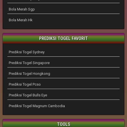
Bola Merah Sgp
Bola Merah Hk
PREDIKSI TOGEL FAVORIT
Prediksi Togel Sydney
Prediksi Togel Singapore
Prediksi Togel Hongkong
Prediksi Togel Pcso
Prediksi Togel Bulls Eye
Prediksi Togel Magnum Cambodia
TOOLS