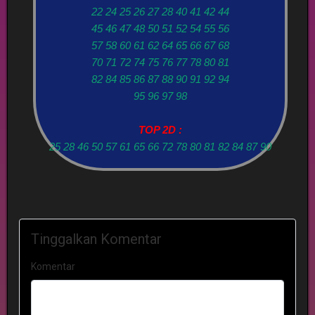
22 24 25 26 27 28 40 41 42 44
45 46 47 48 50 51 52 54 55 56
57 58 60 61 62 64 65 66 67 68
70 71 72 74 75 76 77 78 80 81
82 84 85 86 87 88 90 91 92 94
95 96 97 98
TOP 2D :
25 28 46 50 57 61 65 66 72 78 80 81 82 84 87 90
Tinggalkan Komentar
Komentar