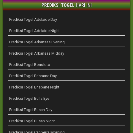
PREDIKSI TOGEL HARI INI
Prediksi Togel Adelaide Day
Prediksi Togel Adelaide Night
Prediksi Togel Arkansas Evening
Prediksi Togel Arkansas Midday
Prediksi Togel Bonoloto
Prediksi Togel Brisbane Day
Prediksi Togel Brisbane Night
Prediksi Togel Bulls Eye
Prediksi Togel Busan Day
Prediksi Togel Busan Night
Prediksi Togel Canberra Morning