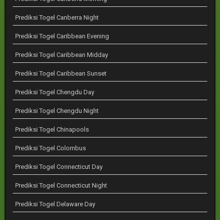
Prediksi Togel Canberra Night
Prediksi Togel Caribbean Evening
Prediksi Togel Caribbean Midday
Prediksi Togel Caribbean Sunset
Prediksi Togel Chengdu Day
Prediksi Togel Chengdu Night
Prediksi Togel Chinapools
Prediksi Togel Colombus
Prediksi Togel Connecticut Day
Prediksi Togel Connecticut Night
Prediksi Togel Delaware Day