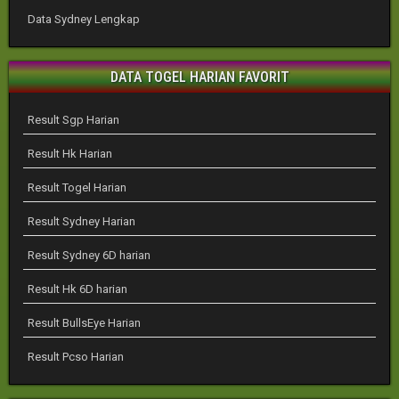
Data Sydney Lengkap
DATA TOGEL HARIAN FAVORIT
Result Sgp Harian
Result Hk Harian
Result Togel Harian
Result Sydney Harian
Result Sydney 6D harian
Result Hk 6D harian
Result BullsEye Harian
Result Pcso Harian