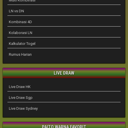
Multi Kombinasi
LN vs DN
Kombinasi 4D
Kolaborasi LN
Kalkulator Togel
Rumus Harian
LIVE DRAW
Live Draw HK
Live Draw Sgp
Live Draw Sydney
PAITO WARNA FAVORIT