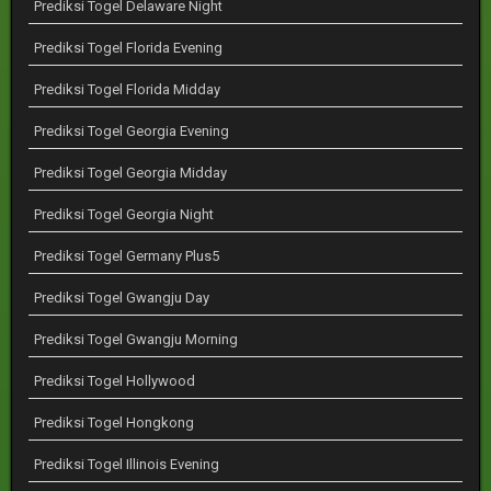
Prediksi Togel Delaware Night
Prediksi Togel Florida Evening
Prediksi Togel Florida Midday
Prediksi Togel Georgia Evening
Prediksi Togel Georgia Midday
Prediksi Togel Georgia Night
Prediksi Togel Germany Plus5
Prediksi Togel Gwangju Day
Prediksi Togel Gwangju Morning
Prediksi Togel Hollywood
Prediksi Togel Hongkong
Prediksi Togel Illinois Evening