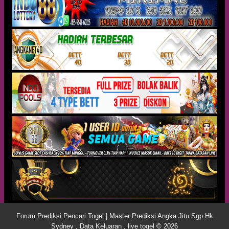
Forum Prediksi Pencari Togel | Master Prediksi Angka Jitu Sgp Hk
Sydney , Data Keluaran , live togel © 2026