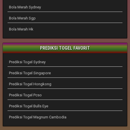
Bola Merah Sydney
Bola Merah Sgp
Bola Merah Hk
PREDIKSI TOGEL FAVORIT
Prediksi Togel Sydney
Prediksi Togel Singapore
Prediksi Togel Hongkong
Prediksi Togel Pcso
Prediksi Togel Bulls Eye
Prediksi Togel Magnum Cambodia