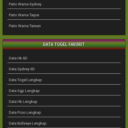
Paito Warna Sydney
Paito Warna Taipei
Paito Warna Taiwan
DATA TOGEL FAVORIT
Data Hk 6D
Data Sydney 6D
Data Togel Lengkap
Data Sgp Lengkap
Data Hk Lengkap
Data Pcso Lengkap
Data Bullseye Lengkap