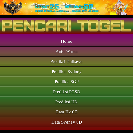
Home
Paito Warna
Prediksi Bullseye
Prediksi Sydney
Prediksi SGP
Prediksi PCSO
Prediksi HK
Data Hk 6D
Data Sydney 6D