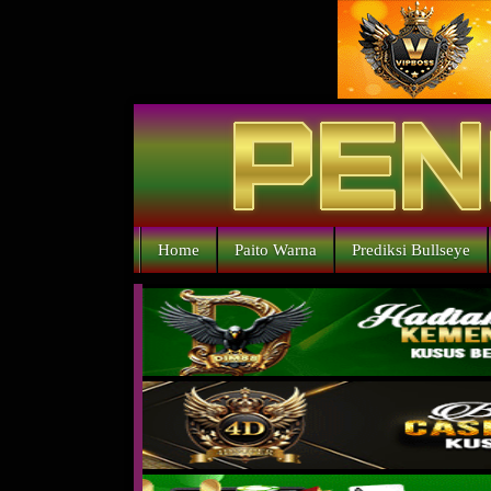
Home
Paito Warna
Prediksi Bullseye