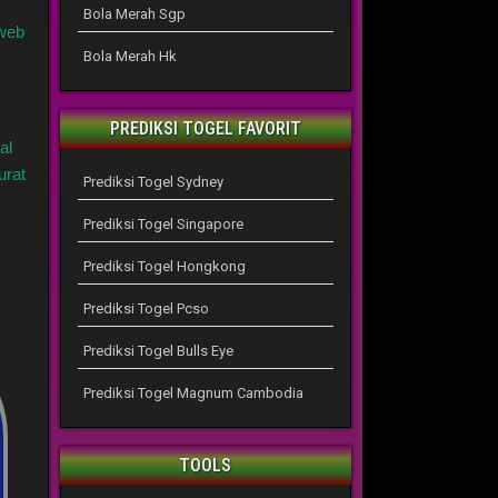
Bola Merah Sgp
 web
Bola Merah Hk
PREDIKSI TOGEL FAVORIT
al
urat
Prediksi Togel Sydney
Prediksi Togel Singapore
Prediksi Togel Hongkong
Prediksi Togel Pcso
Prediksi Togel Bulls Eye
Prediksi Togel Magnum Cambodia
TOOLS