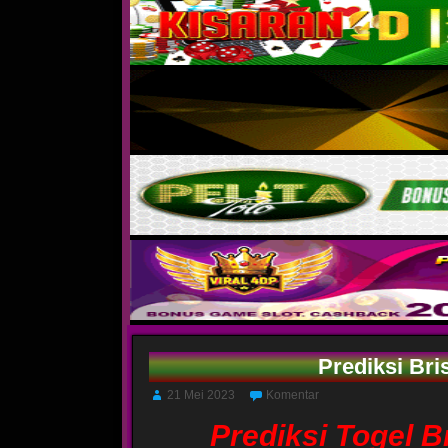
Prediksi Bri
21 Mei 2023
Komentar
Prediksi Togel 