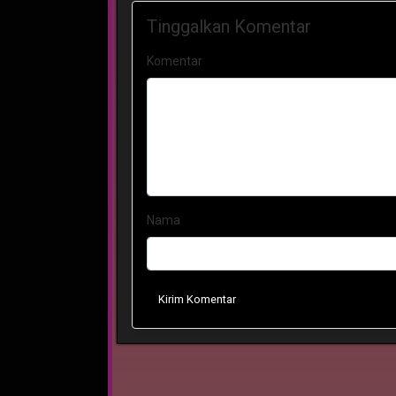
Tinggalkan Komentar
Komentar
Nama
Kirim Komentar