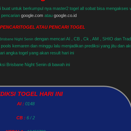
di buat untuk berkumpul nya master2 togel all sobat bisa mengakses
n pencarian
google.com
atau
google.co.id
k
PENCARITOGEL ATAU PENCARI TOGEL
dengan mencari AI , CB , Ck , AM , SHIO dan Trad
Brisbane Night
Senin
pools kemaren dan minggu lalu menjadikan prediksi yang jitu dan ak
ri angka togel yang akan result hari ini
iksi Brisbane Night Senin di bawah ini
DIKSI TOGEL HARI INI
AI :
0148
CB :
6 / 2