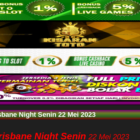
sbane Night Senin 22 Mei 2023
Brisbane Night Senin
22 Mei 2023