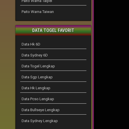
Paito Warna Taipei
Paito Warna Taiwan
DATA TOGEL FAVORIT
Data Hk 6D
Data Sydney 6D
Data Togel Lengkap
Data Sgp Lengkap
Data Hk Lengkap
Data Pcso Lengkap
Data Bullseye Lengkap
Data Sydney Lengkap