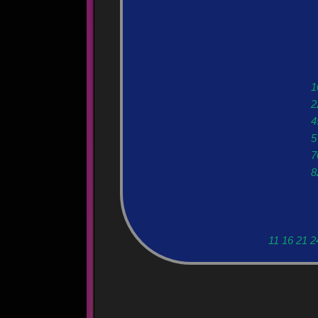
1
2
4
5
7
8
11 16 21 2