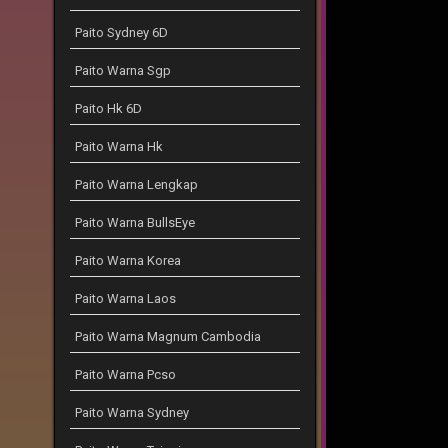
Paito Sydney 6D
Paito Warna Sgp
Paito Hk 6D
Paito Warna Hk
Paito Warna Lengkap
Paito Warna BullsEye
Paito Warna Korea
Paito Warna Laos
Paito Warna Magnum Cambodia
Paito Warna Pcso
Paito Warna Sydney