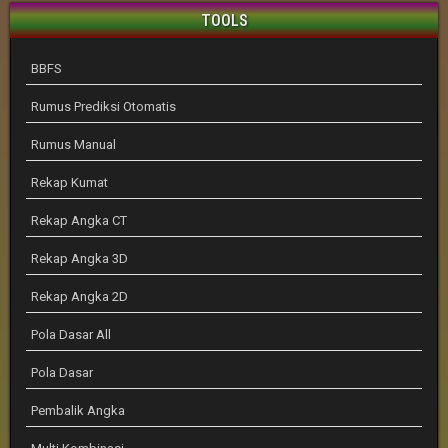
TOOLS
BBFS
Rumus Prediksi Otomatis
Rumus Manual
Rekap Kumat
Rekap Angka CT
Rekap Angka 3D
Rekap Angka 2D
Pola Dasar All
Pola Dasar
Pembalik Angka