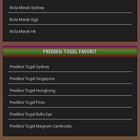
Bola Merah Sydney
Bola Merah Sgp
Bola Merah Hk
PREDIKSI TOGEL FAVORIT
Prediksi Togel Sydney
Prediksi Togel Singapore
Prediksi Togel Hongkong
Prediksi Togel Pcso
Prediksi Togel Bulls Eye
Prediksi Togel Magnum Cambodia