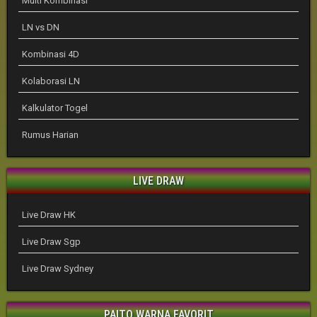
Multi Kombinasi
LN vs DN
Kombinasi 4D
Kolaborasi LN
Kalkulator Togel
Rumus Harian
LIVE DRAW
Live Draw HK
Live Draw Sgp
Live Draw Sydney
PAITO WARNA FAVORIT