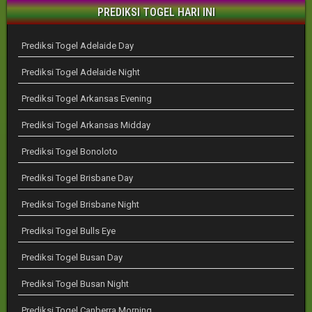
PREDIKSI TOGEL HARI INI
Prediksi Togel Adelaide Day
Prediksi Togel Adelaide Night
Prediksi Togel Arkansas Evening
Prediksi Togel Arkansas Midday
Prediksi Togel Bonoloto
Prediksi Togel Brisbane Day
Prediksi Togel Brisbane Night
Prediksi Togel Bulls Eye
Prediksi Togel Busan Day
Prediksi Togel Busan Night
Prediksi Togel Canberra Morning