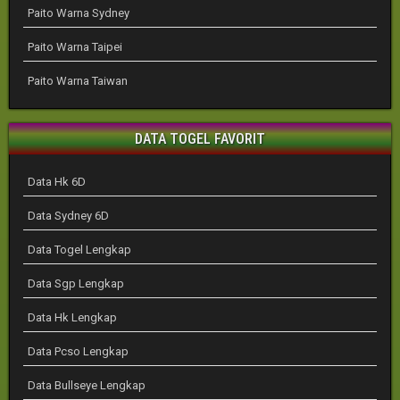
Paito Warna Sydney
Paito Warna Taipei
Paito Warna Taiwan
DATA TOGEL FAVORIT
Data Hk 6D
Data Sydney 6D
Data Togel Lengkap
Data Sgp Lengkap
Data Hk Lengkap
Data Pcso Lengkap
Data Bullseye Lengkap