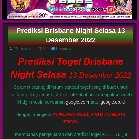
Prediksi Brisbane Night Selasa 13
Desember 2022
12 Desember 2022
Komentar
Prediksi Togel Brisbane
Night Selasa
13 Desember 2022
Selamat datang di forum pencari togel yang di buat untuk
berkumpul nya master2 togel all sobat bisa mengakses web
ini dgn mesin pencarian
google.com
atau
google.co.id
dengan mengetik
PENCARITOGEL ATAU PENCARI
TOGEL
membahas pengeluaran dan prediksi togel
Brisbane Night