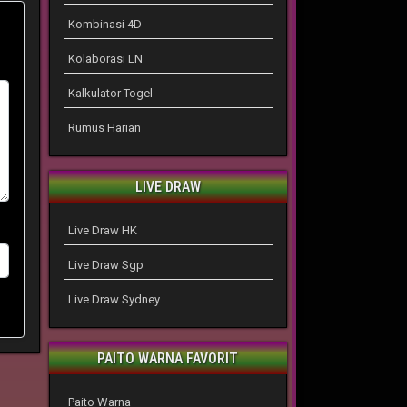
Kombinasi 4D
Kolaborasi LN
Kalkulator Togel
Rumus Harian
LIVE DRAW
Live Draw HK
Live Draw Sgp
Live Draw Sydney
PAITO WARNA FAVORIT
Paito Warna