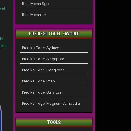
Bola Merah Sgp
 web
Bola Merah Hk
PREDIKSI TOGEL FAVORIT
al
urat
Prediksi Togel Sydney
Prediksi Togel Singapore
Prediksi Togel Hongkong
Prediksi Togel Pcso
Prediksi Togel Bulls Eye
Prediksi Togel Magnum Cambodia
TOOLS