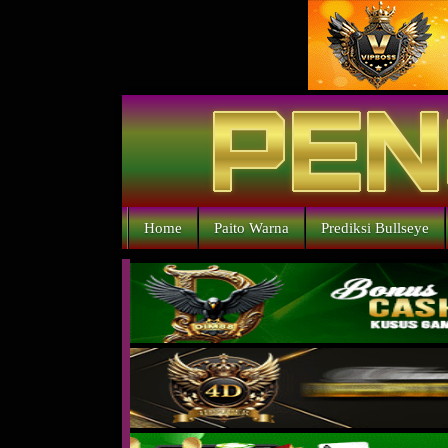
Home
Paito Warna
Prediksi Bullseye