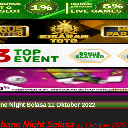
ane Night Selasa 11 Oktober 2022
isbane Night Selasa
11 Oktober 2022