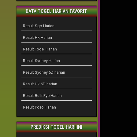
DATA TOGEL HARIAN FAVORIT
Result Sgp Harian
Result Hk Harian
Result Togel Harian
Result Sydney Harian
Result Sydney 6D harian
Result Hk 6D harian
Result BullsEye Harian
Result Pcso Harian
PREDIKSI TOGEL HARI INI