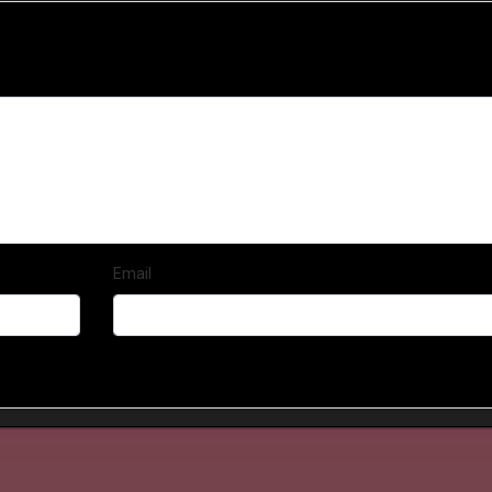
Email