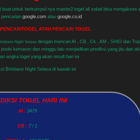
di buat untuk berkumpul nya master2 togel all sobat bisa mengakses
n pencarian
google.com
atau
google.co.id
k
PENCARITOGEL ATAU PENCARI TOGEL
dengan mencari AI , CB , Ck , AM , SHIO dan Trad
risbane Night
Selasa
pools kemaren dan minggu lalu menjadikan prediksi yang jitu dan ak
ri angka togel yang akan result hari ini
iksi Brisbane Night Selasa di bawah ini
DIKSI TOGEL HARI INI
AI :
3479
CB :
7 / 1