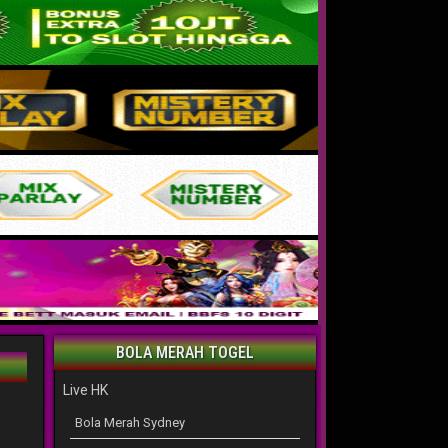
BOLA MERAH TOGEL
Live HK
Bola Merah Sydney