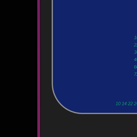
1
2
3
4
6
7
10 14 22 2