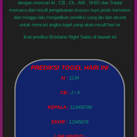
dengan mencari AI , CB , Ck , AM , SHIO dan Tradal
memacu dari result pengeluaran
pools kemaren
Brisbane Night
dan minggu lalu menjadikan prediksi yang jitu dan akurat
untuk mencari angka togel yang akan result hari ini
ikuti prediksi Brisbane Night Sabtu di bawah ini
PREDIKSI TOGEL HARI INI
AI :
1234
CB :
2 / 4
KEPALA :
123456789
EKOR :
12345678
LINE INVEST :