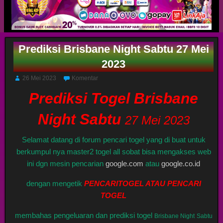
Prediksi Brisbane Night Sabtu 27 Mei
2023
26 Mei 2023
Komentar
Prediksi Togel Brisbane
Night Sabtu
27 Mei 2023
Selamat datang di forum pencari togel yang di buat untuk
berkumpul nya master2 togel all sobat bisa mengakses web
ini dgn mesin pencarian
google.com
atau
google.co.id
dengan mengetik
PENCARITOGEL ATAU PENCARI
TOGEL
membahas pengeluaran dan prediksi togel
Brisbane Night
Sabtu