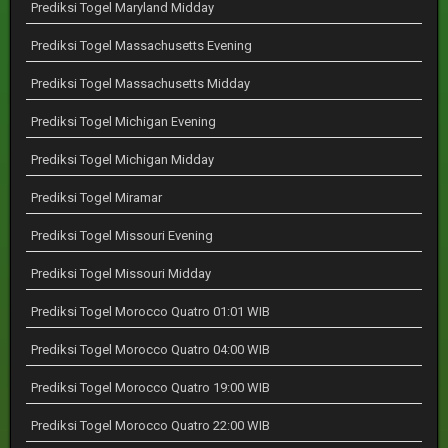
Prediksi Togel Maryland Midday
Prediksi Togel Massachusetts Evening
Prediksi Togel Massachusetts Midday
Prediksi Togel Michigan Evening
Prediksi Togel Michigan Midday
Prediksi Togel Miramar
Prediksi Togel Missouri Evening
Prediksi Togel Missouri Midday
Prediksi Togel Morocco Quatro 01:01 WIB
Prediksi Togel Morocco Quatro 04:00 WIB
Prediksi Togel Morocco Quatro 19:00 WIB
Prediksi Togel Morocco Quatro 22:00 WIB