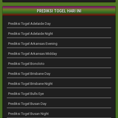
PREDIKSI TOGEL HARI INI
Prediksi Togel Adelaide Day
Prediksi Togel Adelaide Night
Prediksi Togel Arkansas Evening
Prediksi Togel Arkansas Midday
Prediksi Togel Bonoloto
Prediksi Togel Brisbane Day
Prediksi Togel Brisbane Night
Prediksi Togel Bulls Eye
Prediksi Togel Busan Day
Prediksi Togel Busan Night