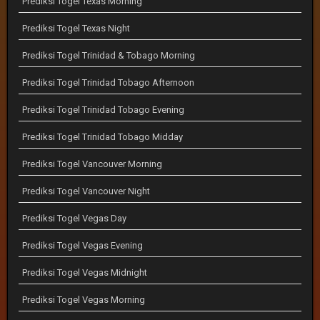
Prediksi Togel Texas Morning
Prediksi Togel Texas Night
Prediksi Togel Trinidad & Tobago Morning
Prediksi Togel Trinidad Tobago Afternoon
Prediksi Togel Trinidad Tobago Evening
Prediksi Togel Trinidad Tobago Midday
Prediksi Togel Vancouver Morning
Prediksi Togel Vancouver Night
Prediksi Togel Vegas Day
Prediksi Togel Vegas Evening
Prediksi Togel Vegas Midnight
Prediksi Togel Vegas Morning