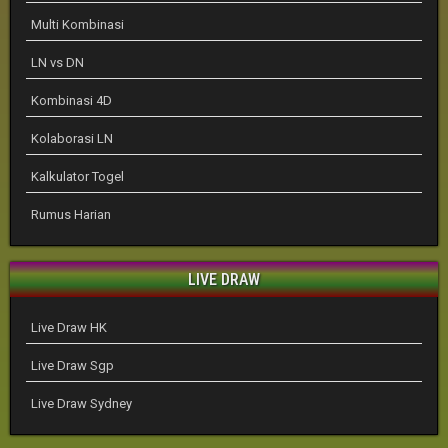
Multi Kombinasi
LN vs DN
Kombinasi 4D
Kolaborasi LN
Kalkulator Togel
Rumus Harian
LIVE DRAW
Live Draw HK
Live Draw Sgp
Live Draw Sydney