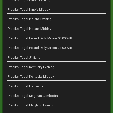
Prediksi Togel Illinois Midday
Prediksi Togel Indiana Evening
Prediksi Togel Indiana Midday
Prediksi Togel Ireland Daily Million 04:00 WIB
Prediksi Togel Ireland Daily Million 21:00 WIB
Prediksi Togel Jinjiang
Prediksi Togel Kentucky Evening
Prediksi Togel Kentucky Midday
Prediksi Togel Louisiana
Prediksi Togel Magnum Cambodia
Prediksi Togel Maryland Evening