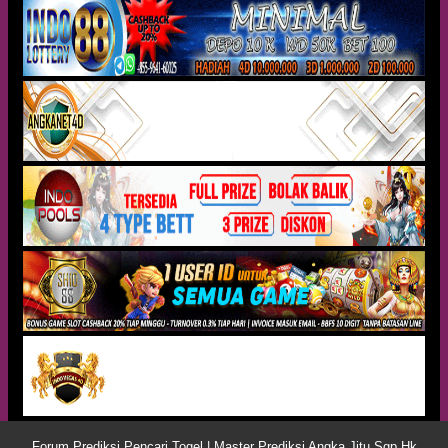
Forum Prediksi Pencari Togel | Master Prediksi Angka Jitu Sgp Hk