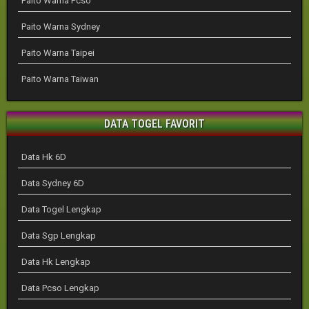
Paito Warna Pcso
Paito Warna Sydney
Paito Warna Taipei
Paito Warna Taiwan
DATA TOGEL FAVORIT
Data Hk 6D
Data Sydney 6D
Data Togel Lengkap
Data Sgp Lengkap
Data Hk Lengkap
Data Pcso Lengkap