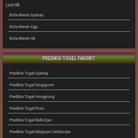
Live HK
Bola Merah Sydney
Bola Merah Sgp
Bola Merah Hk
PREDIKSI TOGEL FAVORIT
Prediksi Togel Sydney
Prediksi Togel Singapore
Prediksi Togel Hongkong
Prediksi Togel Pcso
Prediksi Togel Bulls Eye
Prediksi Togel Magnum Cambodia