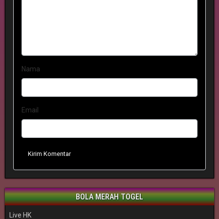
Nama
Email
Kirim Komentar
BOLA MERAH TOGEL
Live HK