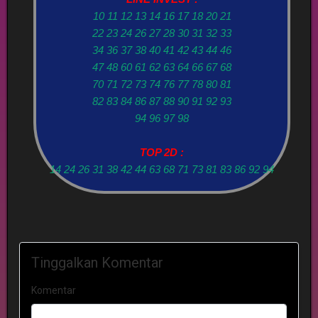
10 11 12 13 14 16 17 18 20 21
22 23 24 26 27 28 30 31 32 33
34 36 37 38 40 41 42 43 44 46
47 48 60 61 62 63 64 66 67 68
70 71 72 73 74 76 77 78 80 81
82 83 84 86 87 88 90 91 92 93
94 96 97 98
TOP 2D :
14 24 26 31 38 42 44 63 68 71 73 81 83 86 92 94
Tinggalkan Komentar
Komentar