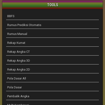
TOOLS
BBFS
Rumus Prediksi Otomatis
Rumus Manual
Rekap Kumat
Rekap Angka CT
Rekap Angka 3D
Rekap Angka 2D
Pola Dasar All
Pola Dasar
Pembalik Angka