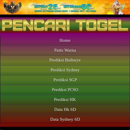
Home
Paito Warna
Prediksi Bullseye
Prediksi Sydney
Prediksi SGP
Prediksi PCSO
Prediksi HK
Data Hk 6D
Data Sydney 6D