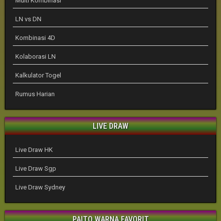
Multi Kombinasi
LN vs DN
Kombinasi 4D
Kolaborasi LN
Kalkulator Togel
Rumus Harian
LIVE DRAW
Live Draw HK
Live Draw Sgp
Live Draw Sydney
PAITO WARNA FAVORIT