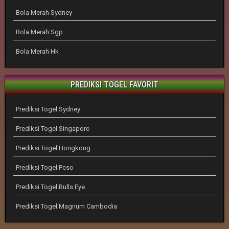
Bola Merah Sydney
Bola Merah Sgp
Bola Merah Hk
PREDIKSI TOGEL FAVORIT
Prediksi Togel Sydney
Prediksi Togel Singapore
Prediksi Togel Hongkong
Prediksi Togel Pcso
Prediksi Togel Bulls Eye
Prediksi Togel Magnum Cambodia