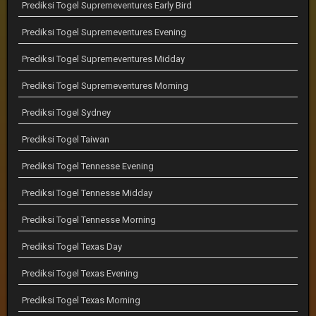
Prediksi Togel Supremeventures Early Bird
Prediksi Togel Supremeventures Evening
Prediksi Togel Supremeventures Midday
Prediksi Togel Supremeventures Morning
Prediksi Togel Sydney
Prediksi Togel Taiwan
Prediksi Togel Tennesse Evening
Prediksi Togel Tennesse Midday
Prediksi Togel Tennesse Morning
Prediksi Togel Texas Day
Prediksi Togel Texas Evening
Prediksi Togel Texas Morning