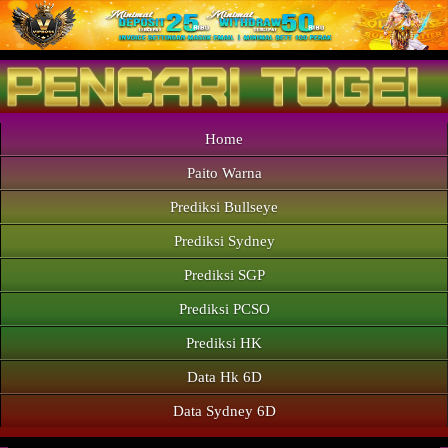
Home
Paito Warna
Prediksi Bullseye
Prediksi Sydney
Prediksi SGP
Prediksi PCSO
Prediksi HK
Data Hk 6D
Data Sydney 6D