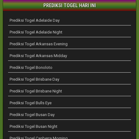
PREDIKSI TOGEL HARI INI
Prediksi Togel Adelaide Day
Prediksi Togel Adelaide Night
Prediksi Togel Arkansas Evening
Prediksi Togel Arkansas Midday
Prediksi Togel Bonoloto
Prediksi Togel Brisbane Day
Prediksi Togel Brisbane Night
Prediksi Togel Bulls Eye
Prediksi Togel Busan Day
Prediksi Togel Busan Night
Prediksi Togel Canberra Morning