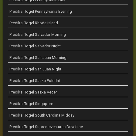
Prediksi Togel Pennsylvania Evening
Prediksi Togel Rhode Island
Prediksi Togel Salvador Morning
Prediksi Togel Salvador Night
Prediksi Togel San Juan Morning
Prediksi Togel San Juan Night
Prediksi Togel Sazka Poledni
Prediksi Togel Sazka Vecer
Prediksi Togel Singapore
Prediksi Togel South Carolina Midday
Prediksi Togel Supremeventures Drivetime