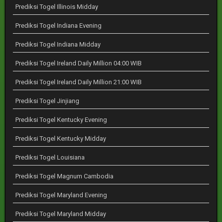
Prediksi Togel Illinois Midday
Prediksi Togel Indiana Evening
Prediksi Togel Indiana Midday
Prediksi Togel Ireland Daily Million 04:00 WIB
Prediksi Togel Ireland Daily Million 21:00 WIB
Prediksi Togel Jinjiang
Prediksi Togel Kentucky Evening
Prediksi Togel Kentucky Midday
Prediksi Togel Louisiana
Prediksi Togel Magnum Cambodia
Prediksi Togel Maryland Evening
Prediksi Togel Maryland Midday