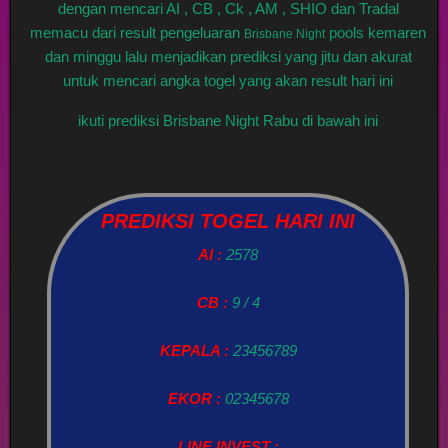
dengan mencari AI , CB , Ck , AM , SHIO dan Tradal
memacu dari result pengeluaran
pools kemaren
Brisbane Night
dan minggu lalu menjadikan prediksi yang jitu dan akurat
untuk mencari angka togel yang akan result hari ini
ikuti prediksi Brisbane Night Rabu di bawah ini
PREDIKSI TOGEL HARI INI
AI :
2578
CB :
9 / 4
KEPALA :
23456789
EKOR :
02345678
LINE INVEST :