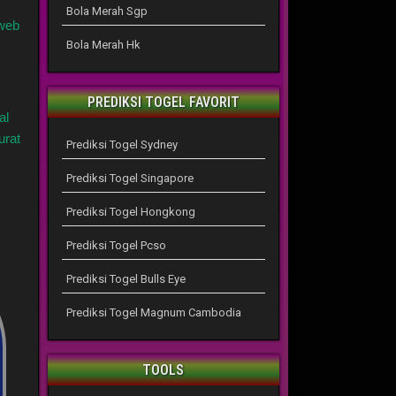
Bola Merah Sgp
 web
Bola Merah Hk
PREDIKSI TOGEL FAVORIT
al
urat
Prediksi Togel Sydney
Prediksi Togel Singapore
Prediksi Togel Hongkong
Prediksi Togel Pcso
Prediksi Togel Bulls Eye
Prediksi Togel Magnum Cambodia
TOOLS