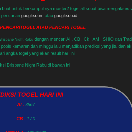
di buat untuk berkumpul nya master2 togel all sobat bisa mengakses
n pencarian
google.com
atau
google.co.id
k
PENCARITOGEL ATAU PENCARI TOGEL
dengan mencari AI , CB , Ck , AM , SHIO dan Trad
Brisbane Night
Rabu
pools kemaren dan minggu lalu menjadikan prediksi yang jitu dan ak
ri angka togel yang akan result hari ini
diksi Brisbane Night Rabu di bawah ini
DIKSI TOGEL HARI INI
AI :
3567
CB :
1 / 0