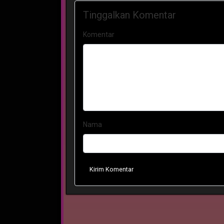
Tinggalkan Komentar
Komentar
Nama
Kirim Komentar