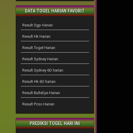
DATA TOGEL HARIAN FAVORIT
Result Sgp Harian
Result Hk Harian
Result Togel Harian
Result Sydney Harian
Result Sydney 6D harian
Result Hk 6D harian
Result BullsEye Harian
Result Pcso Harian
PREDIKSI TOGEL HARI INI