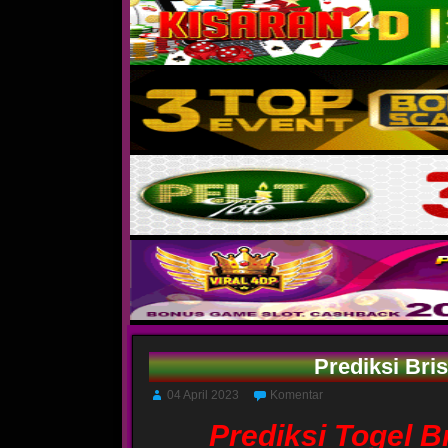
Prediksi Bri
04 April 2023
Komentar
Prediksi Togel 