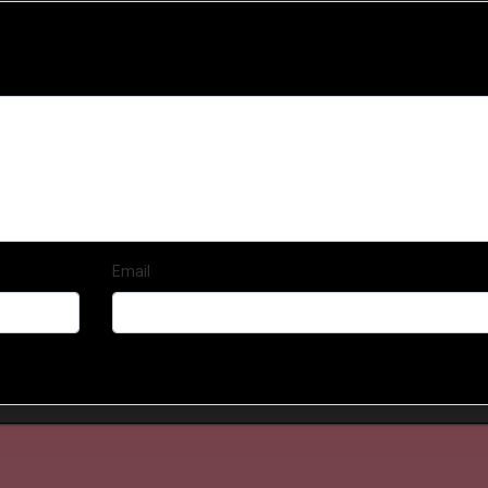
Email