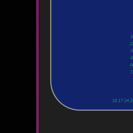
1
2
3
4
6
7
16 17 24 2