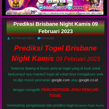
Prediksi Brisbane Night Kamis 09
Februari 2023
08 Februari 2023
Komentar
Prediksi Togel Brisbane
Night Kamis
09 Februari 2023
Selamat datang di forum pencari togel yang di buat untuk
berkumpul nya master2 togel all sobat bisa mengakses web
ini dgn mesin pencarian
google.com
atau
google.co.id
dengan mengetik
PENCARITOGEL ATAU PENCARI
TOGEL
membahas pengeluaran dan prediksi togel
Brisbane Night
Kamis