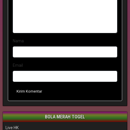
Nama
Email
Kirim Komentar
BOLA MERAH TOGEL
Live HK