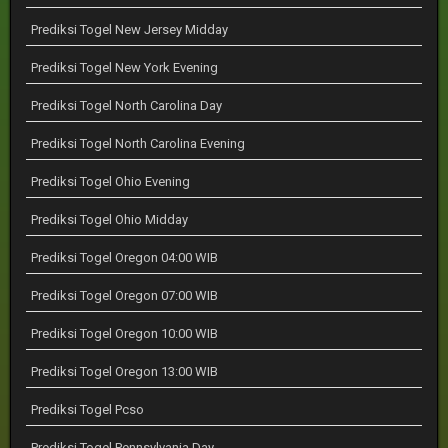
Prediksi Togel New Jersey Midday
Prediksi Togel New York Evening
Prediksi Togel North Carolina Day
Prediksi Togel North Carolina Evening
Prediksi Togel Ohio Evening
Prediksi Togel Ohio Midday
Prediksi Togel Oregon 04:00 WIB
Prediksi Togel Oregon 07:00 WIB
Prediksi Togel Oregon 10:00 WIB
Prediksi Togel Oregon 13:00 WIB
Prediksi Togel Pcso
Prediksi Togel Pennsylvania Day