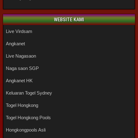
WEBSITE KAMI
Live Virdsam
Angkanet
Live Nagasaon
Naga saon SGP
Angkanet HK
Keluaran Togel Sydney
Togel Hongkong
Togel Hongkong Pools
Hongkongpools Asli