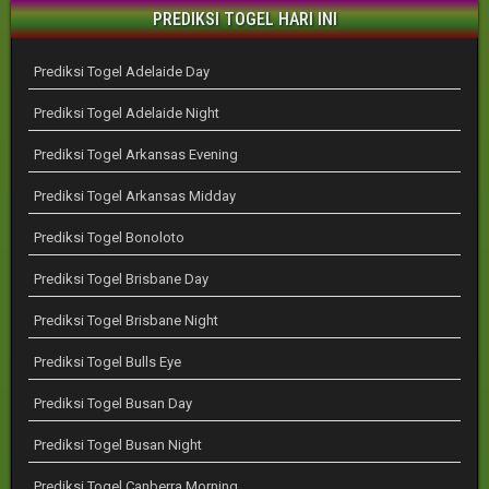
PREDIKSI TOGEL HARI INI
Prediksi Togel Adelaide Day
Prediksi Togel Adelaide Night
Prediksi Togel Arkansas Evening
Prediksi Togel Arkansas Midday
Prediksi Togel Bonoloto
Prediksi Togel Brisbane Day
Prediksi Togel Brisbane Night
Prediksi Togel Bulls Eye
Prediksi Togel Busan Day
Prediksi Togel Busan Night
Prediksi Togel Canberra Morning