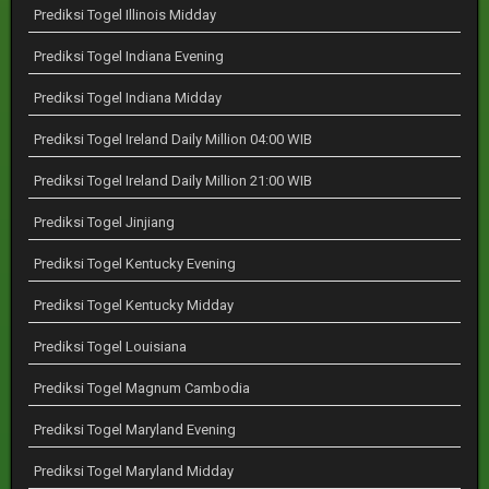
Prediksi Togel Illinois Midday
Prediksi Togel Indiana Evening
Prediksi Togel Indiana Midday
Prediksi Togel Ireland Daily Million 04:00 WIB
Prediksi Togel Ireland Daily Million 21:00 WIB
Prediksi Togel Jinjiang
Prediksi Togel Kentucky Evening
Prediksi Togel Kentucky Midday
Prediksi Togel Louisiana
Prediksi Togel Magnum Cambodia
Prediksi Togel Maryland Evening
Prediksi Togel Maryland Midday