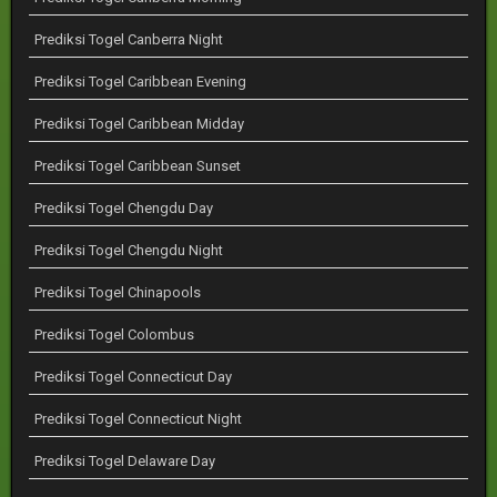
Prediksi Togel Canberra Night
Prediksi Togel Caribbean Evening
Prediksi Togel Caribbean Midday
Prediksi Togel Caribbean Sunset
Prediksi Togel Chengdu Day
Prediksi Togel Chengdu Night
Prediksi Togel Chinapools
Prediksi Togel Colombus
Prediksi Togel Connecticut Day
Prediksi Togel Connecticut Night
Prediksi Togel Delaware Day