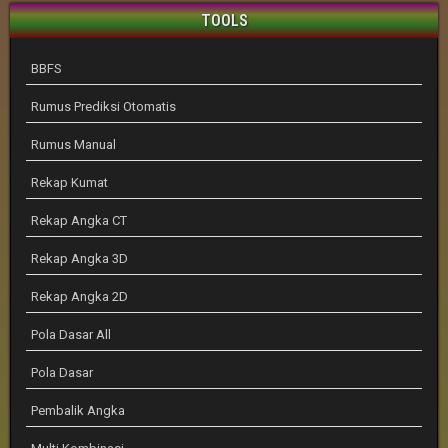
TOOLS
BBFS
Rumus Prediksi Otomatis
Rumus Manual
Rekap Kumat
Rekap Angka CT
Rekap Angka 3D
Rekap Angka 2D
Pola Dasar All
Pola Dasar
Pembalik Angka