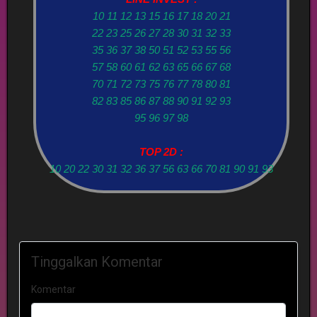
10 11 12 13 15 16 17 18 20 21
22 23 25 26 27 28 30 31 32 33
35 36 37 38 50 51 52 53 55 56
57 58 60 61 62 63 65 66 67 68
70 71 72 73 75 76 77 78 80 81
82 83 85 86 87 88 90 91 92 93
95 96 97 98
TOP 2D :
10 20 22 30 31 32 36 37 56 63 66 70 81 90 91 93
Tinggalkan Komentar
Komentar