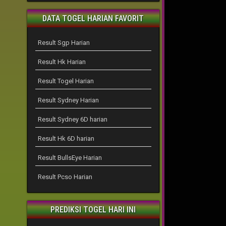
DATA TOGEL HARIAN FAVORIT
Result Sgp Harian
Result Hk Harian
Result Togel Harian
Result Sydney Harian
Result Sydney 6D harian
Result Hk 6D harian
Result BullsEye Harian
Result Pcso Harian
PREDIKSI TOGEL HARI INI