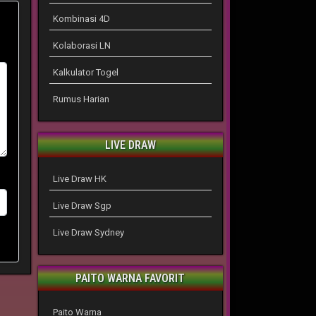
Kombinasi 4D
Kolaborasi LN
Kalkulator Togel
Rumus Harian
LIVE DRAW
Live Draw HK
Live Draw Sgp
Live Draw Sydney
PAITO WARNA FAVORIT
Paito Warna