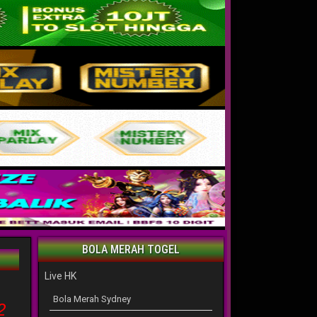
BOLA MERAH TOGEL
Live HK
Bola Merah Sydney
2