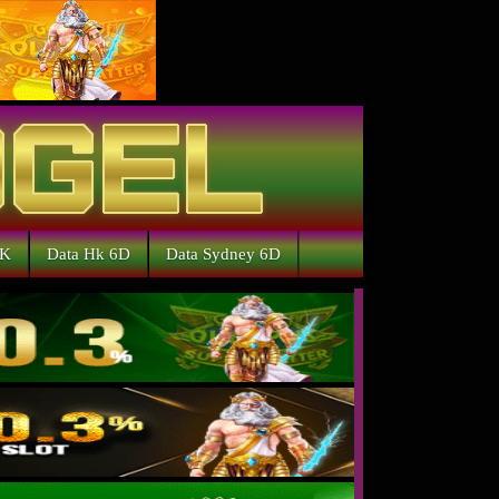
HK
Data Hk 6D
Data Sydney 6D