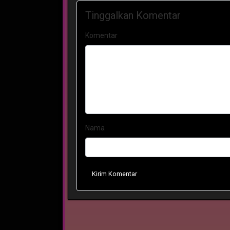
Tinggalkan Komentar
Komentar
Nama
Kirim Komentar