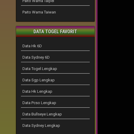
Paito Warna Taipei
Paito Warna Taiwan
DATA TOGEL FAVORIT
Data Hk 6D
Data Sydney 6D
Data Togel Lengkap
Data Sgp Lengkap
Data Hk Lengkap
Data Pcso Lengkap
Data Bullseye Lengkap
Data Sydney Lengkap