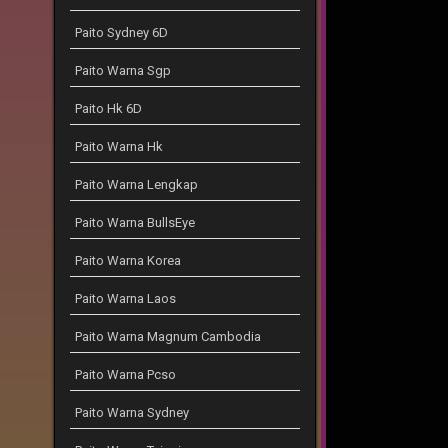
Paito Sydney 6D
Paito Warna Sgp
Paito Hk 6D
Paito Warna Hk
Paito Warna Lengkap
Paito Warna BullsEye
Paito Warna Korea
Paito Warna Laos
Paito Warna Magnum Cambodia
Paito Warna Pcso
Paito Warna Sydney