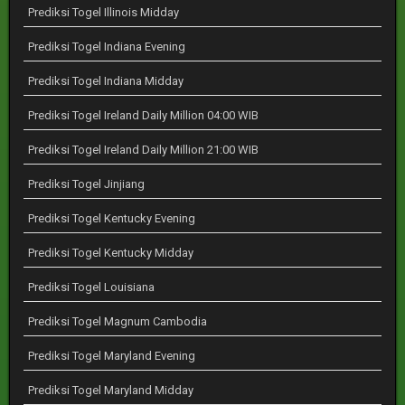
Prediksi Togel Illinois Midday
Prediksi Togel Indiana Evening
Prediksi Togel Indiana Midday
Prediksi Togel Ireland Daily Million 04:00 WIB
Prediksi Togel Ireland Daily Million 21:00 WIB
Prediksi Togel Jinjiang
Prediksi Togel Kentucky Evening
Prediksi Togel Kentucky Midday
Prediksi Togel Louisiana
Prediksi Togel Magnum Cambodia
Prediksi Togel Maryland Evening
Prediksi Togel Maryland Midday