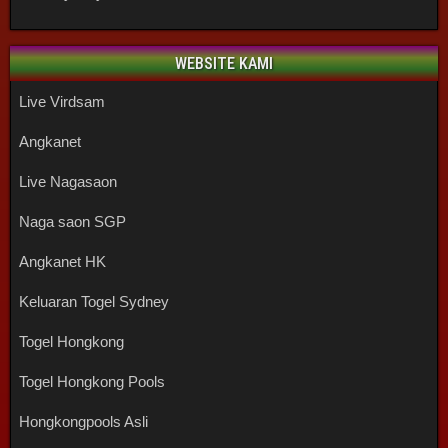
WEBSITE KAMI
Live Virdsam
Angkanet
Live Nagasaon
Naga saon SGP
Angkanet HK
Keluaran Togel Sydney
Togel Hongkong
Togel Hongkong Pools
Hongkongpools Asli