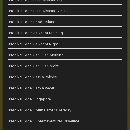
Prediksi Togel Pennsylvania Evening
Prediksi Togel Rhode Island
Prediksi Togel Salvador Morning
Prediksi Togel Salvador Night
Prediksi Togel San Juan Morning
Prediksi Togel San Juan Night
Prediksi Togel Sazka Poledni
Prediksi Togel Sazka Vecer
Prediksi Togel Singapore
Prediksi Togel South Carolina Midday
Prediksi Togel Supremeventures Drivetime