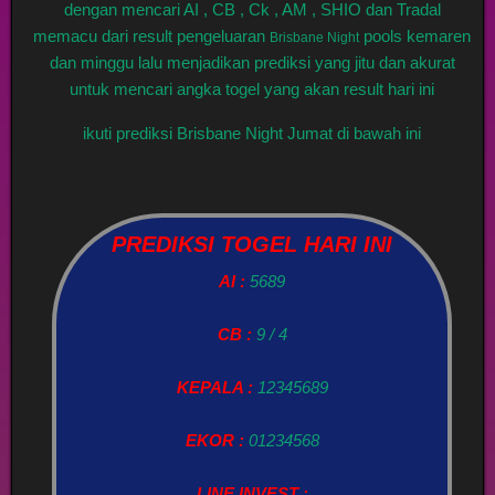
dengan mencari AI , CB , Ck , AM , SHIO dan Tradal
memacu dari result pengeluaran
pools kemaren
Brisbane Night
dan minggu lalu menjadikan prediksi yang jitu dan akurat
untuk mencari angka togel yang akan result hari ini
ikuti prediksi Brisbane Night Jumat di bawah ini
PREDIKSI TOGEL HARI INI
AI :
5689
CB :
9 / 4
KEPALA :
12345689
EKOR :
01234568
LINE INVEST :