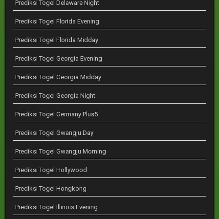
Prediksi Togel Delaware Night
Prediksi Togel Florida Evening
Prediksi Togel Florida Midday
Prediksi Togel Georgia Evening
Prediksi Togel Georgia Midday
Prediksi Togel Georgia Night
Prediksi Togel Germany Plus5
Prediksi Togel Gwangju Day
Prediksi Togel Gwangju Morning
Prediksi Togel Hollywood
Prediksi Togel Hongkong
Prediksi Togel Illinois Evening