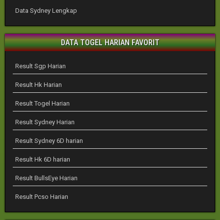
Data Sydney Lengkap
DATA TOGEL HARIAN FAVORIT
Result Sgp Harian
Result Hk Harian
Result Togel Harian
Result Sydney Harian
Result Sydney 6D harian
Result Hk 6D harian
Result BullsEye Harian
Result Pcso Harian