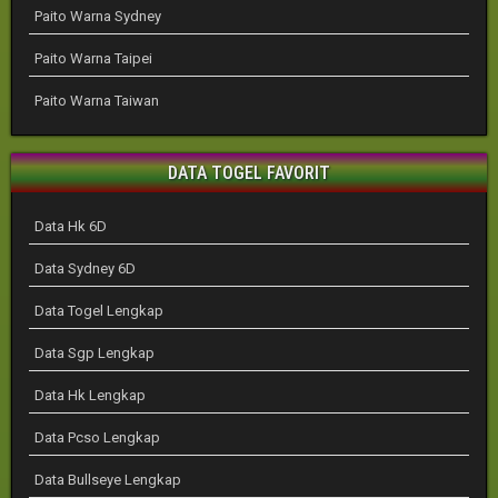
Paito Warna Sydney
Paito Warna Taipei
Paito Warna Taiwan
DATA TOGEL FAVORIT
Data Hk 6D
Data Sydney 6D
Data Togel Lengkap
Data Sgp Lengkap
Data Hk Lengkap
Data Pcso Lengkap
Data Bullseye Lengkap