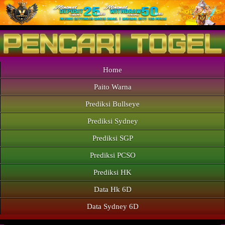
Home
Paito Warna
Prediksi Bullseye
Prediksi Sydney
Prediksi SGP
Prediksi PCSO
Prediksi HK
Data Hk 6D
Data Sydney 6D