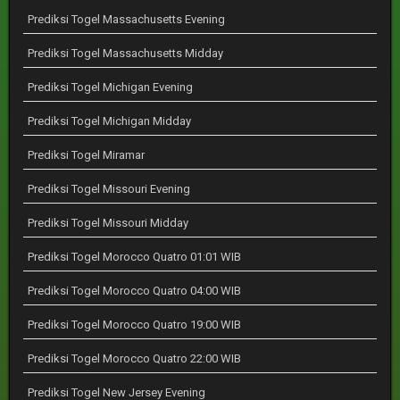
Prediksi Togel Massachusetts Evening
Prediksi Togel Massachusetts Midday
Prediksi Togel Michigan Evening
Prediksi Togel Michigan Midday
Prediksi Togel Miramar
Prediksi Togel Missouri Evening
Prediksi Togel Missouri Midday
Prediksi Togel Morocco Quatro 01:01 WIB
Prediksi Togel Morocco Quatro 04:00 WIB
Prediksi Togel Morocco Quatro 19:00 WIB
Prediksi Togel Morocco Quatro 22:00 WIB
Prediksi Togel New Jersey Evening