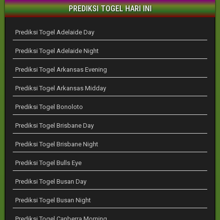
PREDIKSI TOGEL HARI INI
Prediksi Togel Adelaide Day
Prediksi Togel Adelaide Night
Prediksi Togel Arkansas Evening
Prediksi Togel Arkansas Midday
Prediksi Togel Bonoloto
Prediksi Togel Brisbane Day
Prediksi Togel Brisbane Night
Prediksi Togel Bulls Eye
Prediksi Togel Busan Day
Prediksi Togel Busan Night
Prediksi Togel Canberra Morning