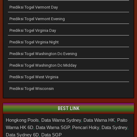
Prediksi Togel Vermont Day
Prediksi Togel Vermont Evening
Prediksi Togel Virginia Day
Prediksi Togel Virginia Night
Prediksi Togel Washington Dc Evening
Prediksi Togel Washington Dc Midday
Prediksi Togel West Virginia
Prediksi Togel Wisconsin
BEST LINK
Hongkong Pools
,
Data Warna Sydney
,
Data Warna HK
,
Paito
Warna HK 6D
,
Data Warna SGP
,
Pencari Hoky
,
Data Sydney
,
Data Sydney 6D
,
Data SGP