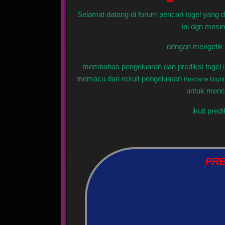
Selamat datang di forum pencari togel yang 
ini dgn mesi
dengan mengeti
membahas pengeluaran dan prediksi togel
memacu dari result pengeluaran
Brisbane Night
untuk menca
ikuti pred
PRE