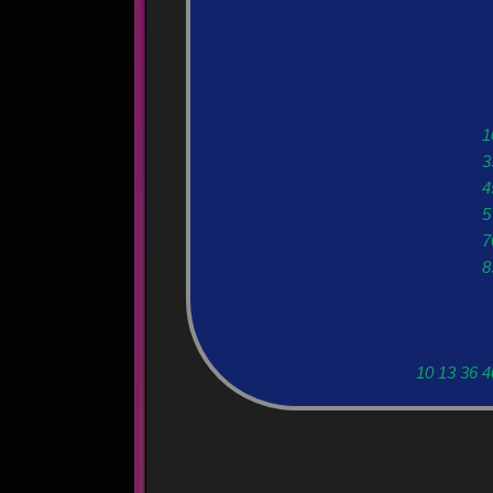
1
3
4
5
7
8
10 13 36 4