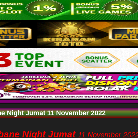
ne Night Jumat 11 November 2022
sbane Night Jumat
11 November 202