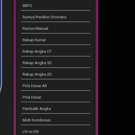
BBFS
Rumus Prediksi Otomatis
Rumus Manual
Rekap Kumat
Rekap Angka CT
Rekap Angka 3D
Rekap Angka 2D
Pola Dasar All
Pola Dasar
Pembalik Angka
Multi Kombinasi
LN vs DN