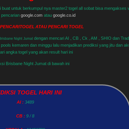
di buat untuk berkumpul nya master2 togel all sobat bisa mengakses
n pencarian
google.com
atau
google.co.id
k
PENCARITOGEL ATAU PENCARI TOGEL
dengan mencari AI , CB , Ck , AM , SHIO dan Trad
Brisbane Night
Jumat
pools kemaren dan minggu lalu menjadikan prediksi yang jitu dan ak
ri angka togel yang akan result hari ini
iksi Brisbane Night Jumat di bawah ini
DIKSI TOGEL HARI INI
AI :
3489
CB :
9 / 8