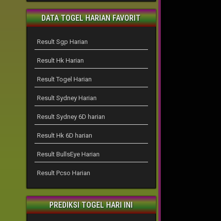
DATA TOGEL HARIAN FAVORIT
Result Sgp Harian
Result Hk Harian
Result Togel Harian
Result Sydney Harian
Result Sydney 6D harian
Result Hk 6D harian
Result BullsEye Harian
Result Pcso Harian
PREDIKSI TOGEL HARI INI