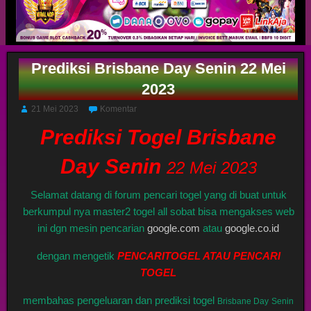
Prediksi Brisbane Day Senin 22 Mei
2023
21 Mei 2023
Komentar
Prediksi Togel Brisbane
Day Senin
22 Mei 2023
Selamat datang di forum pencari togel yang di buat untuk
berkumpul nya master2 togel all sobat bisa mengakses web
ini dgn mesin pencarian
google.com
atau
google.co.id
dengan mengetik
PENCARITOGEL ATAU PENCARI
TOGEL
membahas pengeluaran dan prediksi togel
Brisbane Day
Senin