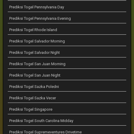
Prediksi Togel Pennsylvania Day
Prediksi Togel Pennsylvania Evening
Prediksi Togel Rhode Island
Prediksi Togel Salvador Morning
Prediksi Togel Salvador Night
Prediksi Togel San Juan Morning
Prediksi Togel San Juan Night
Prediksi Togel Sazka Poledni
Prediksi Togel Sazka Vecer
Prediksi Togel Singapore
Prediksi Togel South Carolina Midday
Prediksi Togel Supremeventures Drivetime