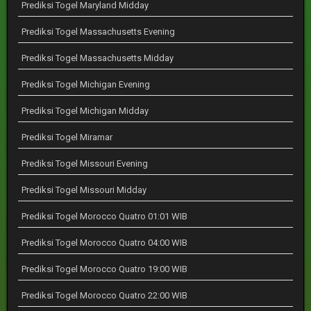
Prediksi Togel Maryland Midday
Prediksi Togel Massachusetts Evening
Prediksi Togel Massachusetts Midday
Prediksi Togel Michigan Evening
Prediksi Togel Michigan Midday
Prediksi Togel Miramar
Prediksi Togel Missouri Evening
Prediksi Togel Missouri Midday
Prediksi Togel Morocco Quatro 01:01 WIB
Prediksi Togel Morocco Quatro 04:00 WIB
Prediksi Togel Morocco Quatro 19:00 WIB
Prediksi Togel Morocco Quatro 22:00 WIB