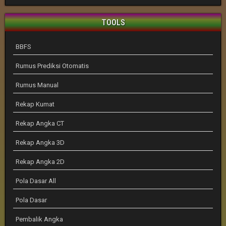
TOOLS
BBFS
Rumus Prediksi Otomatis
Rumus Manual
Rekap Kumat
Rekap Angka CT
Rekap Angka 3D
Rekap Angka 2D
Pola Dasar All
Pola Dasar
Pembalik Angka