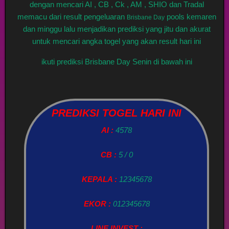
dengan mencari AI , CB , Ck , AM , SHIO dan Tradal
memacu dari result pengeluaran
pools kemaren
Brisbane Day
dan minggu lalu menjadikan prediksi yang jitu dan akurat
untuk mencari angka togel yang akan result hari ini
ikuti prediksi Brisbane Day Senin di bawah ini
PREDIKSI TOGEL HARI INI
AI :
4578
CB :
5 / 0
KEPALA :
12345678
EKOR :
012345678
LINE INVEST :