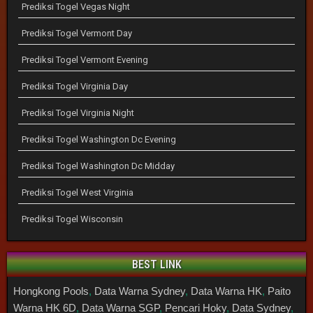
Prediksi Togel Vegas Night
Prediksi Togel Vermont Day
Prediksi Togel Vermont Evening
Prediksi Togel Virginia Day
Prediksi Togel Virginia Night
Prediksi Togel Washington Dc Evening
Prediksi Togel Washington Dc Midday
Prediksi Togel West Virginia
Prediksi Togel Wisconsin
BEST LINK
Hongkong Pools
,
Data Warna Sydney
,
Data Warna HK
,
Paito
Warna HK 6D
,
Data Warna SGP
,
Pencari Hoky
,
Data Sydney
,