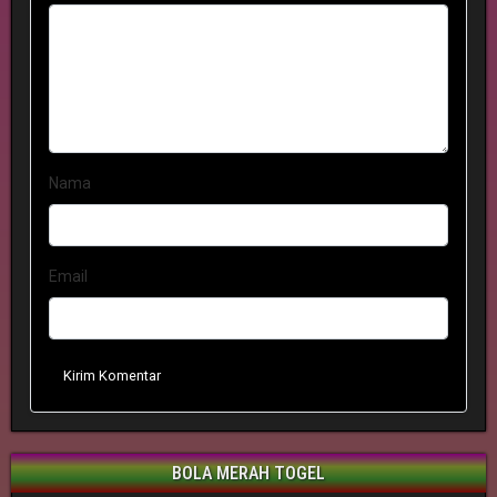
Nama
Email
Kirim Komentar
BOLA MERAH TOGEL