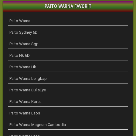
PAITO WARNA FAVORIT
Paito Warna
Paito Sydney 6D
Paito Warna Sgp
Paito Hk 6D
Paito Warna Hk
Paito Warna Lengkap
Paito Warna BullsEye
Paito Warna Korea
Paito Warna Laos
Paito Warna Magnum Cambodia