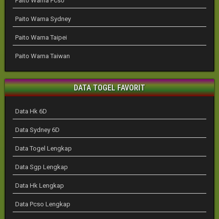
Paito Warna Pcso
Paito Warna Sydney
Paito Warna Taipei
Paito Warna Taiwan
DATA TOGEL FAVORIT
Data Hk 6D
Data Sydney 6D
Data Togel Lengkap
Data Sgp Lengkap
Data Hk Lengkap
Data Pcso Lengkap