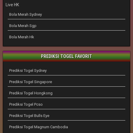
Live HK
Bola Merah Sydney
Bola Merah Sgp
Bola Merah Hk
PREDIKSI TOGEL FAVORIT
Prediksi Togel Sydney
Prediksi Togel Singapore
Prediksi Togel Hongkong
Prediksi Togel Pcso
Prediksi Togel Bulls Eye
Prediksi Togel Magnum Cambodia