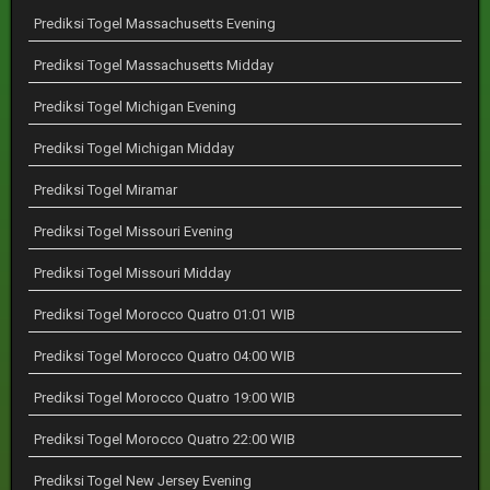
Prediksi Togel Massachusetts Evening
Prediksi Togel Massachusetts Midday
Prediksi Togel Michigan Evening
Prediksi Togel Michigan Midday
Prediksi Togel Miramar
Prediksi Togel Missouri Evening
Prediksi Togel Missouri Midday
Prediksi Togel Morocco Quatro 01:01 WIB
Prediksi Togel Morocco Quatro 04:00 WIB
Prediksi Togel Morocco Quatro 19:00 WIB
Prediksi Togel Morocco Quatro 22:00 WIB
Prediksi Togel New Jersey Evening