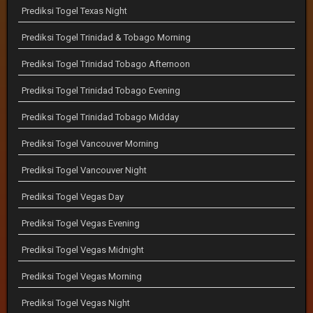
Prediksi Togel Texas Night
Prediksi Togel Trinidad & Tobago Morning
Prediksi Togel Trinidad Tobago Afternoon
Prediksi Togel Trinidad Tobago Evening
Prediksi Togel Trinidad Tobago Midday
Prediksi Togel Vancouver Morning
Prediksi Togel Vancouver Night
Prediksi Togel Vegas Day
Prediksi Togel Vegas Evening
Prediksi Togel Vegas Midnight
Prediksi Togel Vegas Morning
Prediksi Togel Vegas Night