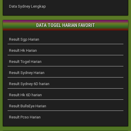
Data Sydney Lengkap
DATA TOGEL HARIAN FAVORIT
Result Sgp Harian
Result Hk Harian
Result Togel Harian
Result Sydney Harian
Result Sydney 6D harian
Result Hk 6D harian
Result BullsEye Harian
Result Pcso Harian