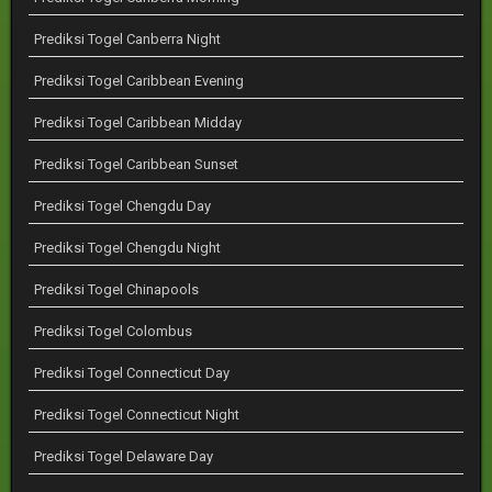
Prediksi Togel Canberra Night
Prediksi Togel Caribbean Evening
Prediksi Togel Caribbean Midday
Prediksi Togel Caribbean Sunset
Prediksi Togel Chengdu Day
Prediksi Togel Chengdu Night
Prediksi Togel Chinapools
Prediksi Togel Colombus
Prediksi Togel Connecticut Day
Prediksi Togel Connecticut Night
Prediksi Togel Delaware Day