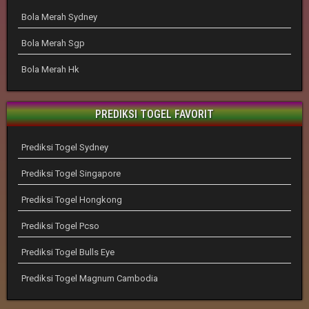
Bola Merah Sydney
Bola Merah Sgp
Bola Merah Hk
PREDIKSI TOGEL FAVORIT
Prediksi Togel Sydney
Prediksi Togel Singapore
Prediksi Togel Hongkong
Prediksi Togel Pcso
Prediksi Togel Bulls Eye
Prediksi Togel Magnum Cambodia