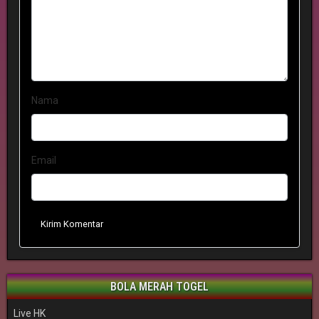
Nama
Email
Kirim Komentar
BOLA MERAH TOGEL
Live HK