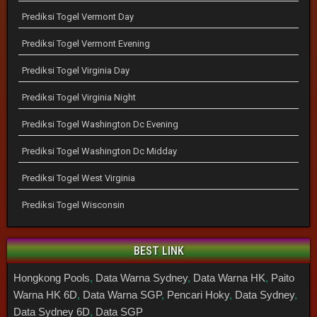
Prediksi Togel Vermont Day
Prediksi Togel Vermont Evening
Prediksi Togel Virginia Day
Prediksi Togel Virginia Night
Prediksi Togel Washington Dc Evening
Prediksi Togel Washington Dc Midday
Prediksi Togel West Virginia
Prediksi Togel Wisconsin
BEST LINK
Hongkong Pools
,
Data Warna Sydney
,
Data Warna HK
,
Paito
Warna HK 6D
,
Data Warna SGP
,
Pencari Hoky
,
Data Sydney
,
Data Sydney 6D
,
Data SGP