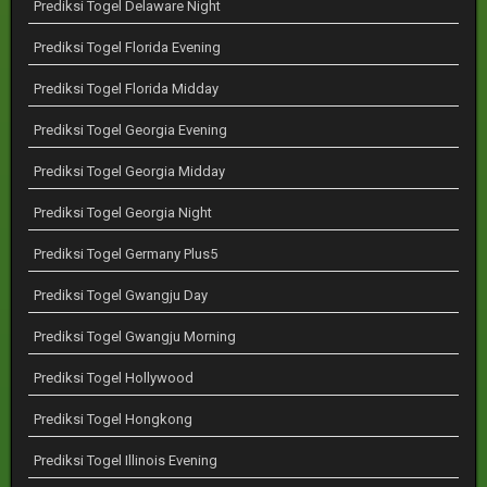
Prediksi Togel Delaware Night
Prediksi Togel Florida Evening
Prediksi Togel Florida Midday
Prediksi Togel Georgia Evening
Prediksi Togel Georgia Midday
Prediksi Togel Georgia Night
Prediksi Togel Germany Plus5
Prediksi Togel Gwangju Day
Prediksi Togel Gwangju Morning
Prediksi Togel Hollywood
Prediksi Togel Hongkong
Prediksi Togel Illinois Evening