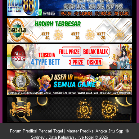
Forum Prediksi Pencari Togel | Master Prediksi Angka Jitu Sgp Hk
Sydney , Data Keluaran , live togel © 2026