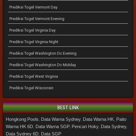
Prediksi Togel Vermont Day
Prediksi Togel Vermont Evening
Prediksi Togel Virginia Day
Prediksi Togel Virginia Night
Prediksi Togel Washington Dc Evening
Prediksi Togel Washington Dc Midday
Prediksi Togel West Virginia
Prediksi Togel Wisconsin
BEST LINK
Hongkong Pools
,
Data Warna Sydney
,
Data Warna HK
,
Paito
Warna HK 6D
,
Data Warna SGP
,
Pencari Hoky
,
Data Sydney
,
Data Sydney 6D
,
Data SGP