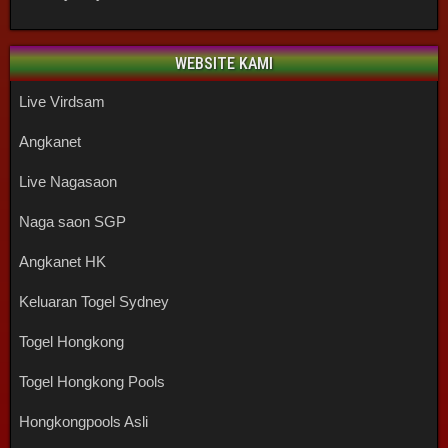
WEBSITE KAMI
Live Virdsam
Angkanet
Live Nagasaon
Naga saon SGP
Angkanet HK
Keluaran Togel Sydney
Togel Hongkong
Togel Hongkong Pools
Hongkongpools Asli