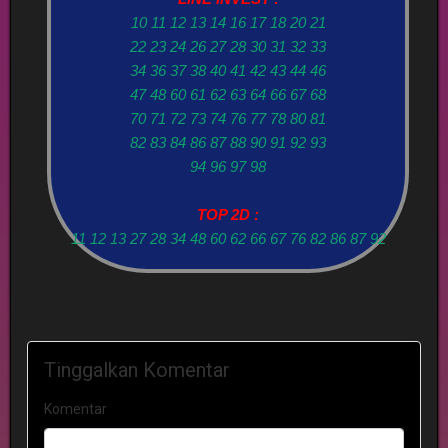
10 11 12 13 14 16 17 18 20 21
22 23 24 26 27 28 30 31 32 33
34 36 37 38 40 41 42 43 44 46
47 48 60 61 62 63 64 66 67 68
70 71 72 73 74 76 77 78 80 81
82 83 84 86 87 88 90 91 92 93
94 96 97 98
TOP 2D :
11 12 13 27 28 34 48 60 62 66 67 76 82 86 87 92
Tinggalkan Komentar
Komentar