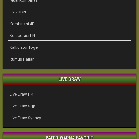
Multi Kombinasi
LN vs DN
Kombinasi 4D
Kolaborasi LN
Kalkulator Togel
Rumus Harian
LIVE DRAW
Live Draw HK
Live Draw Sgp
Live Draw Sydney
PAITO WARNA FAVORIT