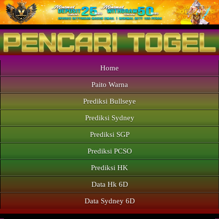
Home
Paito Warna
Prediksi Bullseye
Prediksi Sydney
Prediksi SGP
Prediksi PCSO
Prediksi HK
Data Hk 6D
Data Sydney 6D