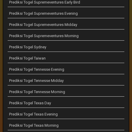
Prediksi Togel Supremeventures Early Bird
Prediksi Togel Supremeventures Evening
Prediksi Togel Supremeventures Midday
Prediksi Togel Supremeventures Morning
Prediksi Togel Sydney
Prediksi Togel Taiwan
Prediksi Togel Tennesse Evening
Prediksi Togel Tennesse Midday
Prediksi Togel Tennesse Morning
Prediksi Togel Texas Day
Prediksi Togel Texas Evening
Prediksi Togel Texas Morning