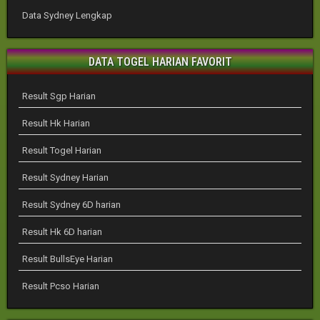
Data Sydney Lengkap
DATA TOGEL HARIAN FAVORIT
Result Sgp Harian
Result Hk Harian
Result Togel Harian
Result Sydney Harian
Result Sydney 6D harian
Result Hk 6D harian
Result BullsEye Harian
Result Pcso Harian