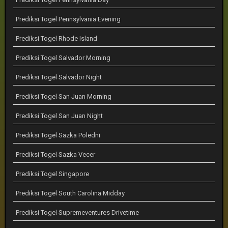
Prediksi Togel Pennsylvania Evening
Prediksi Togel Rhode Island
Prediksi Togel Salvador Morning
Prediksi Togel Salvador Night
Prediksi Togel San Juan Morning
Prediksi Togel San Juan Night
Prediksi Togel Sazka Poledni
Prediksi Togel Sazka Vecer
Prediksi Togel Singapore
Prediksi Togel South Carolina Midday
Prediksi Togel Supremeventures Drivetime