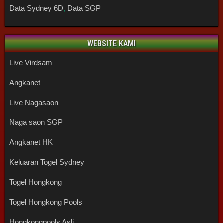
Data Sydney 6D
,
Data SGP
WEBSITE KAMI
Live Virdsam
Angkanet
Live Nagasaon
Naga saon SGP
Angkanet HK
Keluaran Togel Sydney
Togel Hongkong
Togel Hongkong Pools
Hongkongpools Asli