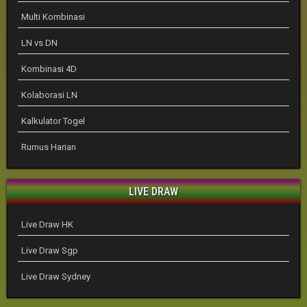
Multi Kombinasi
LN vs DN
Kombinasi 4D
Kolaborasi LN
Kalkulator Togel
Rumus Harian
LIVE DRAW
Live Draw HK
Live Draw Sgp
Live Draw Sydney