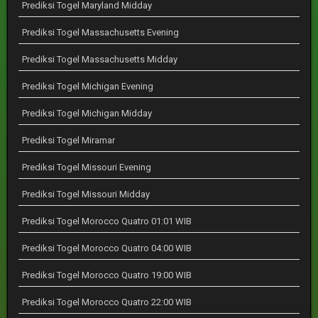
Prediksi Togel Maryland Midday
Prediksi Togel Massachusetts Evening
Prediksi Togel Massachusetts Midday
Prediksi Togel Michigan Evening
Prediksi Togel Michigan Midday
Prediksi Togel Miramar
Prediksi Togel Missouri Evening
Prediksi Togel Missouri Midday
Prediksi Togel Morocco Quatro 01:01 WIB
Prediksi Togel Morocco Quatro 04:00 WIB
Prediksi Togel Morocco Quatro 19:00 WIB
Prediksi Togel Morocco Quatro 22:00 WIB