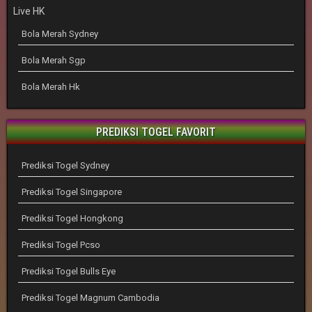
Live HK
Bola Merah Sydney
Bola Merah Sgp
Bola Merah Hk
PREDIKSI TOGEL FAVORIT
Prediksi Togel Sydney
Prediksi Togel Singapore
Prediksi Togel Hongkong
Prediksi Togel Pcso
Prediksi Togel Bulls Eye
Prediksi Togel Magnum Cambodia