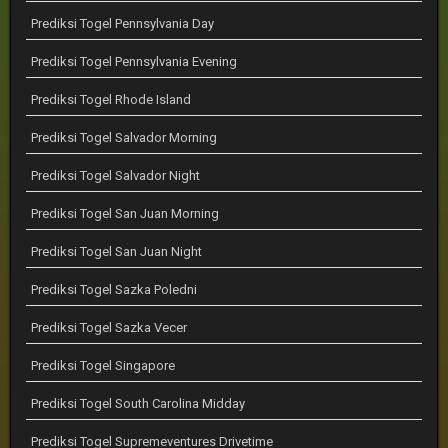
Prediksi Togel Pennsylvania Day
Prediksi Togel Pennsylvania Evening
Prediksi Togel Rhode Island
Prediksi Togel Salvador Morning
Prediksi Togel Salvador Night
Prediksi Togel San Juan Morning
Prediksi Togel San Juan Night
Prediksi Togel Sazka Poledni
Prediksi Togel Sazka Vecer
Prediksi Togel Singapore
Prediksi Togel South Carolina Midday
Prediksi Togel Supremeventures Drivetime