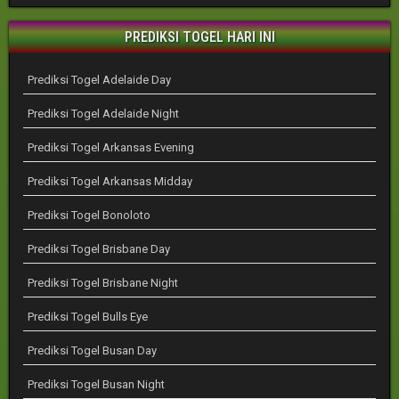
PREDIKSI TOGEL HARI INI
Prediksi Togel Adelaide Day
Prediksi Togel Adelaide Night
Prediksi Togel Arkansas Evening
Prediksi Togel Arkansas Midday
Prediksi Togel Bonoloto
Prediksi Togel Brisbane Day
Prediksi Togel Brisbane Night
Prediksi Togel Bulls Eye
Prediksi Togel Busan Day
Prediksi Togel Busan Night