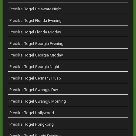
Prediksi Togel Delaware Night
Prediksi Togel Florida Evening
Prediksi Togel Florida Midday
Prediksi Togel Georgia Evening
Prediksi Togel Georgia Midday
Prediksi Togel Georgia Night
Prediksi Togel Germany Plus5
Prediksi Togel Gwangju Day
Prediksi Togel Gwangju Morning
Prediksi Togel Hollywood
Prediksi Togel Hongkong
Prediksi Togel Illinois Evening