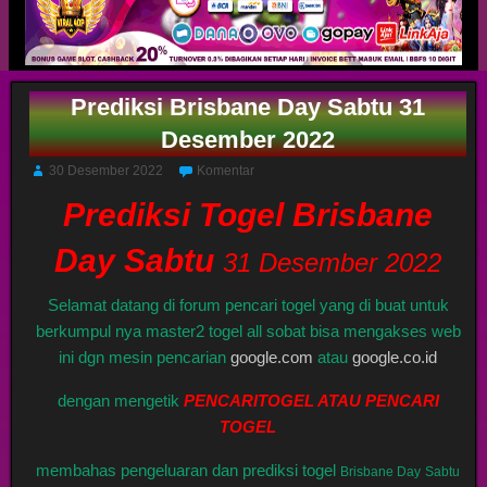
Prediksi Brisbane Day Sabtu 31
Desember 2022
30 Desember 2022
Komentar
Prediksi Togel Brisbane
Day Sabtu
31 Desember 2022
Selamat datang di forum pencari togel yang di buat untuk
berkumpul nya master2 togel all sobat bisa mengakses web
ini dgn mesin pencarian
google.com
atau
google.co.id
dengan mengetik
PENCARITOGEL ATAU PENCARI
TOGEL
membahas pengeluaran dan prediksi togel
Brisbane Day
Sabtu