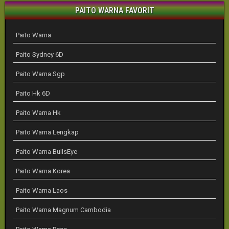
PAITO WARNA FAVORIT
Paito Warna
Paito Sydney 6D
Paito Warna Sgp
Paito Hk 6D
Paito Warna Hk
Paito Warna Lengkap
Paito Warna BullsEye
Paito Warna Korea
Paito Warna Laos
Paito Warna Magnum Cambodia