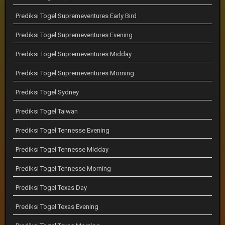
Prediksi Togel Supremeventures Early Bird
Prediksi Togel Supremeventures Evening
Prediksi Togel Supremeventures Midday
Prediksi Togel Supremeventures Morning
Prediksi Togel Sydney
Prediksi Togel Taiwan
Prediksi Togel Tennesse Evening
Prediksi Togel Tennesse Midday
Prediksi Togel Tennesse Morning
Prediksi Togel Texas Day
Prediksi Togel Texas Evening