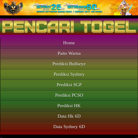
Home
Paito Warna
Prediksi Bullseye
Prediksi Sydney
Prediksi SGP
Prediksi PCSO
Prediksi HK
Data Hk 6D
Data Sydney 6D