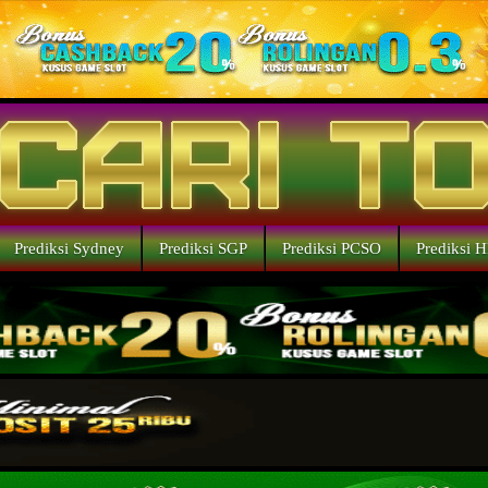
Prediksi Sydney
Prediksi SGP
Prediksi PCSO
Prediksi 