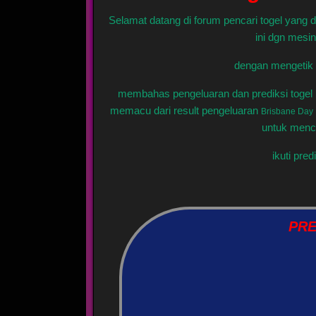
Selamat datang di forum pencari togel yang 
ini dgn mesi
dengan mengeti
membahas pengeluaran dan prediksi togel
memacu dari result pengeluaran
Brisbane Day
untuk menca
ikuti pre
PRE