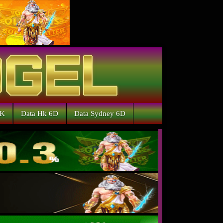
HK
Data Hk 6D
Data Sydney 6D