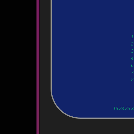
1
2
3
4
6
7
8
16 23 25 3