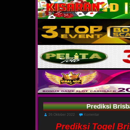
Prediksi Bris
26 Oktober 2022
Komentar
Prediksi Togel B