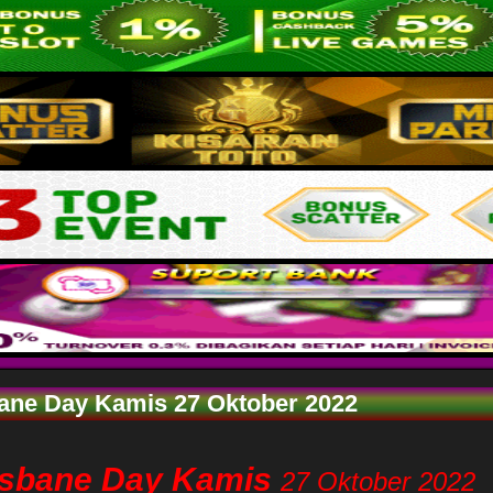
bane Day Kamis 27 Oktober 2022
risbane Day Kamis
27 Oktober 2022