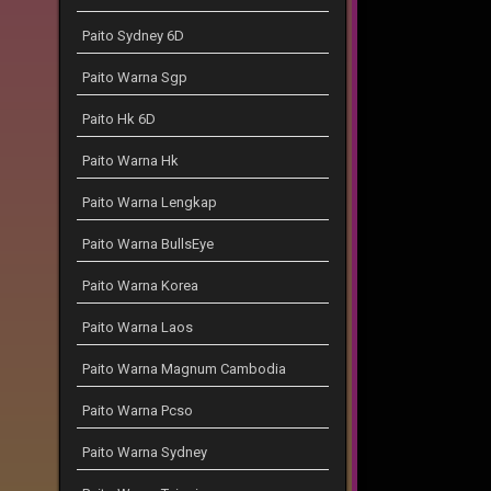
Paito Sydney 6D
Paito Warna Sgp
Paito Hk 6D
Paito Warna Hk
Paito Warna Lengkap
Paito Warna BullsEye
Paito Warna Korea
Paito Warna Laos
Paito Warna Magnum Cambodia
Paito Warna Pcso
Paito Warna Sydney