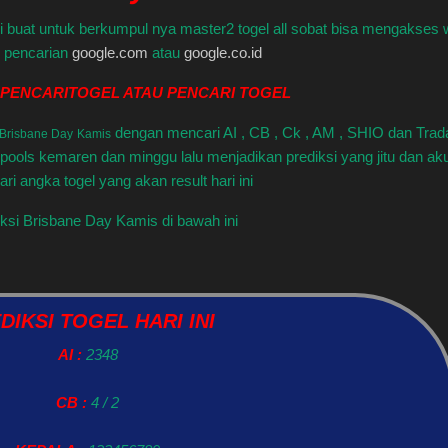
di buat untuk berkumpul nya master2 togel all sobat bisa mengakses
n pencarian
google.com
atau
google.co.id
k
PENCARITOGEL ATAU PENCARI TOGEL
dengan mencari AI , CB , Ck , AM , SHIO dan Trad
Brisbane Day
Kamis
pools kemaren dan minggu lalu menjadikan prediksi yang jitu dan aku
ri angka togel yang akan result hari ini
diksi Brisbane Day Kamis di bawah ini
DIKSI TOGEL HARI INI
AI :
2348
CB :
4 / 2