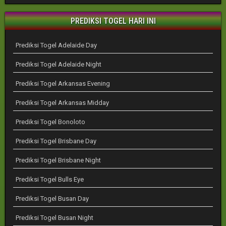
PREDIKSI TOGEL HARI INI
Prediksi Togel Adelaide Day
Prediksi Togel Adelaide Night
Prediksi Togel Arkansas Evening
Prediksi Togel Arkansas Midday
Prediksi Togel Bonoloto
Prediksi Togel Brisbane Day
Prediksi Togel Brisbane Night
Prediksi Togel Bulls Eye
Prediksi Togel Busan Day
Prediksi Togel Busan Night