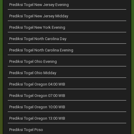
Prediksi Togel New Jersey Evening
Prediksi Togel New Jersey Midday
Prediksi Togel New York Evening
Prediksi Togel North Carolina Day
Prediksi Togel North Carolina Evening
Prediksi Togel Ohio Evening
Prediksi Togel Ohio Midday
Prediksi Togel Oregon 04:00 WIB
Prediksi Togel Oregon 07:00 WIB
Prediksi Togel Oregon 10:00 WIB
Prediksi Togel Oregon 13:00 WIB
Prediksi Togel Pcso