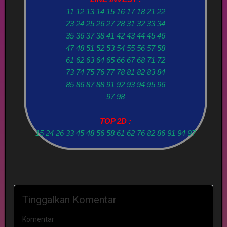
11 12 13 14 15 16 17 18 21 22
23 24 25 26 27 28 31 32 33 34
35 36 37 38 41 42 43 44 45 46
47 48 51 52 53 54 55 56 57 58
61 62 63 64 65 66 67 68 71 72
73 74 75 76 77 78 81 82 83 84
85 86 87 88 91 92 93 94 95 96
97 98
TOP 2D :
15 24 26 33 45 48 56 58 61 62 76 82 86 91 94 97
Tinggalkan Komentar
Komentar