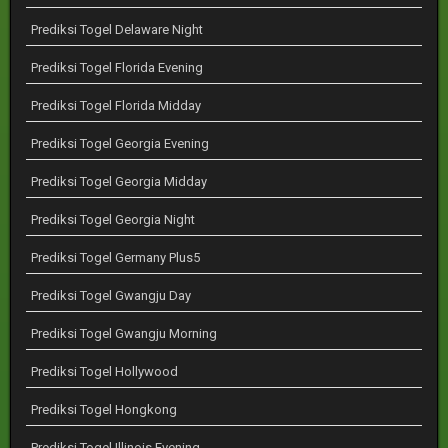
Prediksi Togel Delaware Night
Prediksi Togel Florida Evening
Prediksi Togel Florida Midday
Prediksi Togel Georgia Evening
Prediksi Togel Georgia Midday
Prediksi Togel Georgia Night
Prediksi Togel Germany Plus5
Prediksi Togel Gwangju Day
Prediksi Togel Gwangju Morning
Prediksi Togel Hollywood
Prediksi Togel Hongkong
Prediksi Togel Illinois Evening