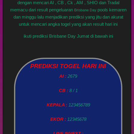
dengan mencari AI , CB , Ck , AM , SHIO dan Tradal
memacu dari result pengeluaran
pools kemaren
Brisbane Day
dan minggu lalu menjadikan prediksi yang jitu dan akurat
untuk mencari angka togel yang akan result hari ini
ikuti prediksi Brisbane Day Jumat di bawah ini
PREDIKSI TOGEL HARI INI
AI :
2679
CB :
8 / 1
KEPALA :
123456789
EKOR :
12345678
LINE INVEST :