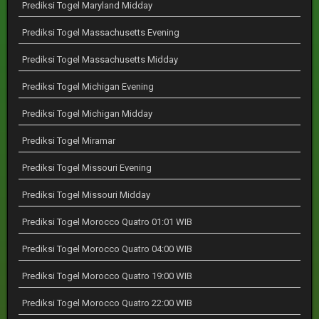
Prediksi Togel Maryland Midday
Prediksi Togel Massachusetts Evening
Prediksi Togel Massachusetts Midday
Prediksi Togel Michigan Evening
Prediksi Togel Michigan Midday
Prediksi Togel Miramar
Prediksi Togel Missouri Evening
Prediksi Togel Missouri Midday
Prediksi Togel Morocco Quatro 01:01 WIB
Prediksi Togel Morocco Quatro 04:00 WIB
Prediksi Togel Morocco Quatro 19:00 WIB
Prediksi Togel Morocco Quatro 22:00 WIB