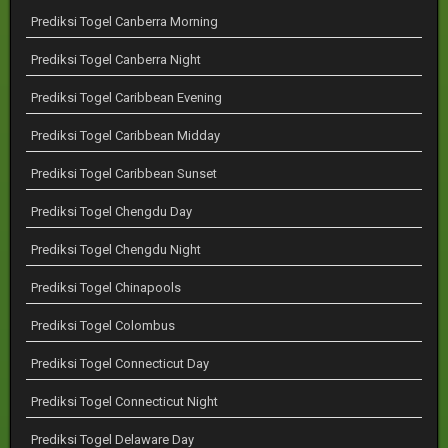
Prediksi Togel Canberra Morning
Prediksi Togel Canberra Night
Prediksi Togel Caribbean Evening
Prediksi Togel Caribbean Midday
Prediksi Togel Caribbean Sunset
Prediksi Togel Chengdu Day
Prediksi Togel Chengdu Night
Prediksi Togel Chinapools
Prediksi Togel Colombus
Prediksi Togel Connecticut Day
Prediksi Togel Connecticut Night
Prediksi Togel Delaware Day