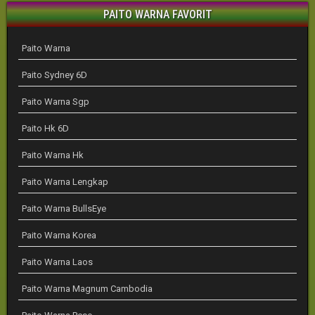
PAITO WARNA FAVORIT
Paito Warna
Paito Sydney 6D
Paito Warna Sgp
Paito Hk 6D
Paito Warna Hk
Paito Warna Lengkap
Paito Warna BullsEye
Paito Warna Korea
Paito Warna Laos
Paito Warna Magnum Cambodia